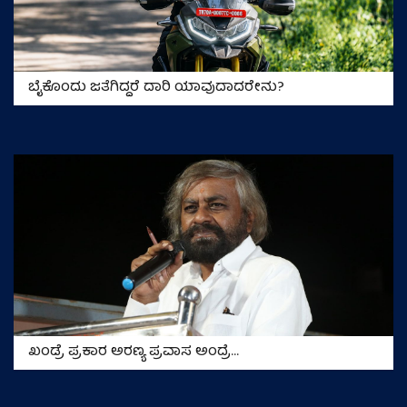
ಬೈಕೊಂದು ಜತೆಗಿದ್ದರೆ ದಾರಿ ಯಾವುದಾದರೇನು?
ಖಂಡ್ರೆ ಪ್ರಕಾರ ಅರಣ್ಯ ಪ್ರವಾಸ ಅಂದ್ರೆ...