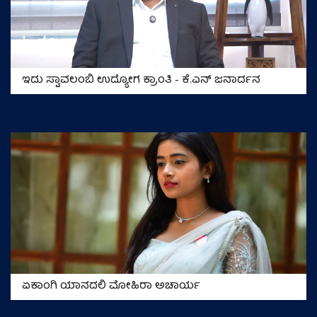
ಇದು ಸ್ವಾವಲಂಬಿ ಉದ್ಯೋಗ ಕ್ರಾಂತಿ - ಕೆ.ಎನ್‌ ಜನಾರ್ದನ
ಏಕಾಂಗಿ ಯಾನದಲಿ ಮೋಹಿರಾ ಅಚಾರ್ಯ