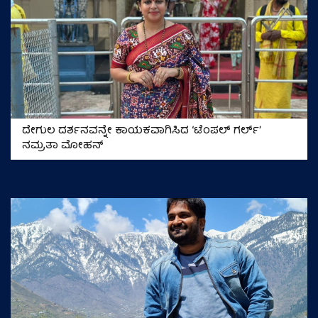
ದೇಗುಲ ದರ್ಶನವನ್ನೇ ಕಾಯಕವಾಗಿಸಿದ ʻಟೆಂಪಲ್‌ ಗರ್ಲ್‌ʼ
ನಮ್ರತಾ ಮೋಹನ್