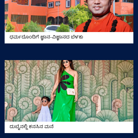
ಧರ್ಮದೊಂದಿಗೆ ಜ್ಞಾನ-ವಿಜ್ಞಾನದ ಬೆಳಕು
ದುಬೈನಲ್ಲಿ ಕನಸಿನ ಮನೆ