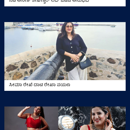
ನಟ ಅನೀಶ್‌ ತೇಜೇಶ್ವರ್‌ ಲವ್‌ ಒಟಿಪಿ ಅನುಭವ
ಸೀಮಾ ರೇಖೆ ದಾಟಿ ರೇಖಾ ಪಯಣ