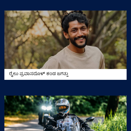
ರೈಲು ಪ್ರವಾಸದೊಳ್‌ ಕಂಡ ಜಗತ್ತು