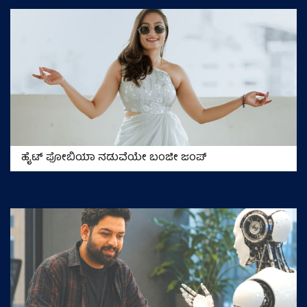
ಹೈಟ್‌ ಫೋಬಿಯಾ ನಡುವೆಯೇ ಬಂಜೀ ಜಂಪ್‌