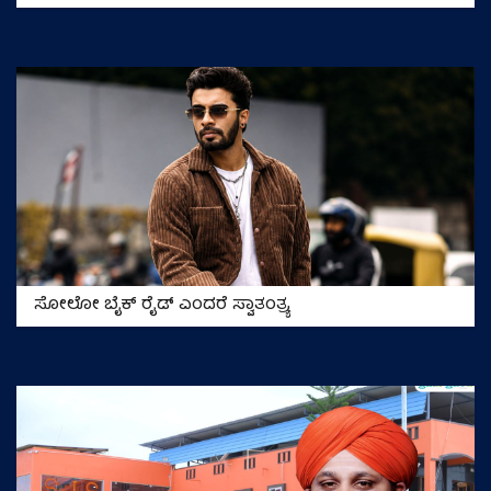
ಸೋಲೋ ಬೈಕ್‌ ರೈಡ್‌ ಎಂದರೆ ಸ್ವಾತಂತ್ರ್ಯ