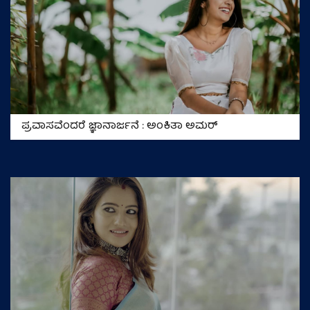
ಪ್ರವಾಸವೆಂದರೆ ಜ್ಞಾನಾರ್ಜನೆ : ಅಂಕಿತಾ ಅಮರ್‌