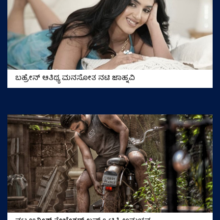
ಬಹ್ರೇನ್‌ ಆತಿಥ್ಯ ಮನಸೋತ ನಟಿ ಜಾಹ್ನವಿ