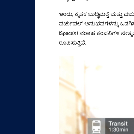
ಇಂದು, ಕೃತಕ ಬುದ್ಧಿಮತ್ತೆ ಮತ್ತು 
ವರ್ಚುವಲ್ ಅನುಭವಗಳನ್ನು ಒದಗಿಸುತ್ತಿವ
(SpaceX) ನಂತಹ ಕಂಪನಿಗಳ ನೇತೃತ್ವ
ರೂಪಿಸುತ್ತಿವೆ.