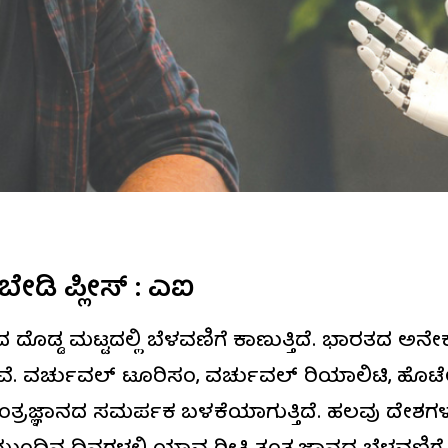
ೋಬೇಡಿ ಪ್ಲೀಸ್‌ : ಎಐ
ಾನದ ದೊಡ್ಡ ಮಟ್ಟದಲ್ಲಿ ಬೆಳವಣಿಗೆ ಕಾಣುತ್ತಿದೆ. ಭಾರತದ ಅನ
ೆ. ವರ್ಚುವಲ್‌ ಟೂರಿಸಂ, ವರ್ಚುವಲ್‌ ರಿಯಾಲಿಟಿ, ಹೊಟೇಲ್‌ 
ತಂತ್ರಜ್ಞಾನದ ಸಮರ್ಪಕ ಬಳಕೆಯಾಗುತ್ತಿದೆ. ಹಲವು ದೇಶಗಳು