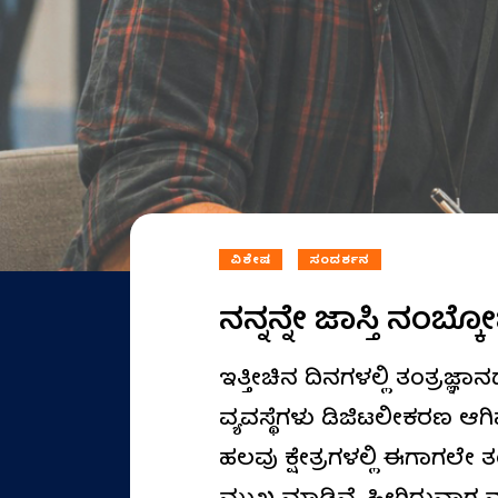
ವಿಶೇಷ
ಸಂದರ್ಶನ
ನನ್ನನ್ನೇ ಜಾಸ್ತಿ ನಂಬ್ಕ
ಇತ್ತೀಚಿನ ದಿನಗಳಲ್ಲಿ ತಂತ್ರಜ್ಞ
ವ್ಯವಸ್ಥೆಗಳು ಡಿಜಿಟಲೀಕರಣ ಆಗಿವ
ಹಲವು ಕ್ಷೇತ್ರಗಳಲ್ಲಿ ಈಗಾಗಲೇ 