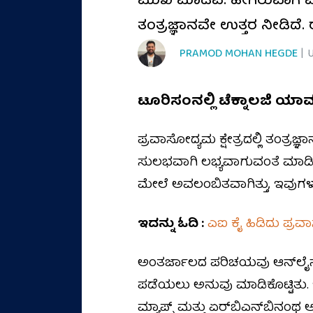
ಮುಖ ಮಾಡಿವೆ. ಹೀಗಿರುವಾಗ ಮು
ತಂತ್ರಜ್ಞಾನವೇ ಉತ್ತರ ನೀಡಿದೆ. 
PRAMOD MOHAN HEGDE
| 
ಟೂರಿಸಂನಲ್ಲಿ ಟೆಕ್ನಾಲಜಿ ಯಾವ
ಪ್ರವಾಸೋದ್ಯಮ ಕ್ಷೇತ್ರದಲ್ಲಿ ತಂತ್ರ
ಸುಲಭವಾಗಿ ಲಭ್ಯವಾಗುವಂತೆ ಮಾಡಿದೆ
ಮೇಲೆ ಅವಲಂಬಿತವಾಗಿತ್ತು, ಇವುಗಳು
ಇದನ್ನು ಓದಿ :
ಎಐ ಕೈ ಹಿಡಿದು ಪ್ರ
ಅಂತರ್ಜಾಲದ ಪರಿಚಯವು ಆನ್‌ಲೈನ್ 
ಪಡೆಯಲು ಅನುವು ಮಾಡಿಕೊಟ್ಟಿತು. ಇ
ಮ್ಯಾಪ್ಸ್ ಮತ್ತು ಏರ್‌ಬಿಎನ್‌ಬಿನಂ