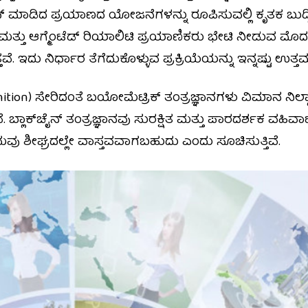
್ ಮಾಡಿದ ಪ್ರಯಾಣದ ಯೋಜನೆಗಳನ್ನು ರೂಪಿಸುವಲ್ಲಿ ಕೃತಕ ಬುದ್ಧ
 ಮತ್ತು ಆಗ್ಮೆಂಟೆಡ್ ರಿಯಾಲಿಟಿ ಪ್ರಯಾಣಿಕರು ಭೇಟಿ ನೀಡುವ ಮೊದಲ
 ಇದು ನಿರ್ಧಾರ ತೆಗೆದುಕೊಳ್ಳುವ ಪ್ರಕ್ರಿಯೆಯನ್ನು ಇನ್ನಷ್ಟು ಉತ್ತಮ
nition) ಸೇರಿದಂತೆ ಬಯೋಮೆಟ್ರಿಕ್ ತಂತ್ರಜ್ಞಾನಗಳು ವಿಮಾನ ನಿಲ್ದ
ಿವೆ. ಬ್ಲಾಕ್‌ಚೈನ್ ತಂತ್ರಜ್ಞಾನವು ಸುರಕ್ಷಿತ ಮತ್ತು ಪಾರದರ್ಶಕ ವ
ಮವು ಶೀಘ್ರದಲ್ಲೇ ವಾಸ್ತವವಾಗಬಹುದು ಎಂದು ಸೂಚಿಸುತ್ತಿವೆ.