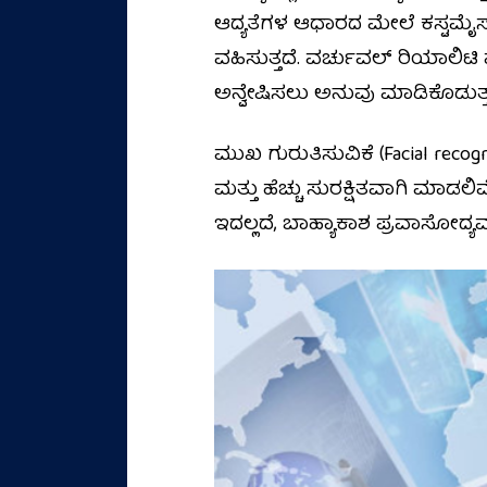
ಆದ್ಯತೆಗಳ ಆಧಾರದ ಮೇಲೆ ಕಸ್ಟಮೈಸ
ವಹಿಸುತ್ತದೆ. ವರ್ಚುವಲ್ ರಿಯಾಲಿಟಿ
ಅನ್ವೇಷಿಸಲು ಅನುವು ಮಾಡಿಕೊಡುತ್ತವೆ.
ಮುಖ ಗುರುತಿಸುವಿಕೆ (Facial recog
ಮತ್ತು ಹೆಚ್ಚು ಸುರಕ್ಷಿತವಾಗಿ ಮಾಡಲ
ಇದಲ್ಲದೆ, ಬಾಹ್ಯಾಕಾಶ ಪ್ರವಾಸೋದ್ಯ