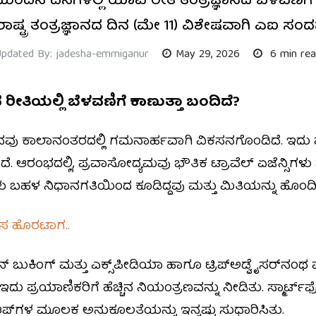
ಂದಿನ ದಿನಗಳಲ್ಲಿ ಯಾವ ರೀತಿ ತಂತ್ರಜ್ಞಾನದ ಬೆಳವಣಿಗ
ರಾಷ್ಟ್ರ ತಂತ್ರಜ್ಞಾನದ ದಿನ (ಮೇ 11) ವಿಶೇಷವಾಗಿ ಎಐ ಸಂದ
Updated By: jadesha-emmiganur
May 29, 2026
6 min re
 ರೀತಿಯಲ್ಲಿ ಬೆಳವಣಿಗೆ ಕಾಣುತ್ತಾ ಬಂದಿದೆ?
ಜ್ಞಾನವು ಕಾಲಾನಂತರದಲ್ಲಿ ಗಮನಾರ್ಹವಾಗಿ ವಿಕಸನಗೊಂಡಿದೆ. ಇದು ಪ್
. ಆರಂಭದಲ್ಲಿ, ಪ್ರವಾಸೋದ್ಯಮವು ಭೌತಿಕ ಟ್ರಾವೆಲ್ ಏಜೆನ್ಸಿಗಳು
 ಬಹಳ ನಿಧಾನಗತಿಯಿಂದ ಕೂಡಿದ್ದವು ಮತ್ತು ಮಿತಿಯನ್ನು ಹೊಂದಿದ
ವಾಸ ಹೊರಟಾಗ..
ಬುಕಿಂಗ್ ಮತ್ತು ಎಕ್ಸ್‌ಪೀಡಿಯಾ ಹಾಗೂ ಟ್ರಿಪ್‌ಅಡ್ವೈಸರ್‌ನಂ
ದು ಪ್ರಯಾಣಿಕರಿಗೆ ಹೆಚ್ಚಿನ ನಿಯಂತ್ರಣವನ್ನು ನೀಡಿತು. ಸ್ಮಾರ್
ಥ ಆಪ್‌ಗಳ ಮೂಲಕ ಅನುಕೂಲತೆಯನ್ನು ಇನ್ನಷ್ಟು ಸುಧಾರಿಸಿತು.