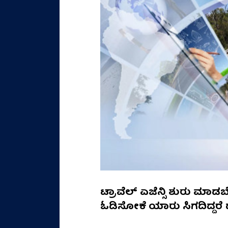
ಟ್ರಾವೆಲ್‌ ಏಜೆನ್ಸಿ ಶುರು 
ಓಡಿಸೋಕೆ ಯಾರು ಸಿಗದಿದ್ದರೆ