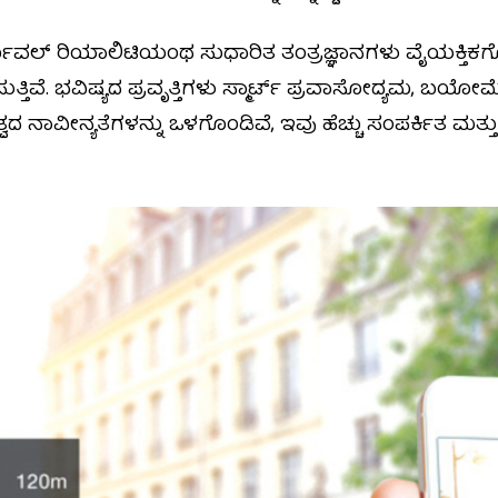
ವರ್ಚುವಲ್ ರಿಯಾಲಿಟಿಯಂಥ ಸುಧಾರಿತ ತಂತ್ರಜ್ಞಾನಗಳು ವೈಯಕ್ತಿಕಗ
ೆ. ಭವಿಷ್ಯದ ಪ್ರವೃತ್ತಿಗಳು ಸ್ಮಾರ್ಟ್ ಪ್ರವಾಸೋದ್ಯಮ, ಬಯೋಮೆಟ್ರಿಕ್
ದ ನಾವೀನ್ಯತೆಗಳನ್ನು ಒಳಗೊಂಡಿವೆ, ಇವು ಹೆಚ್ಚು ಸಂಪರ್ಕಿತ ಮತ