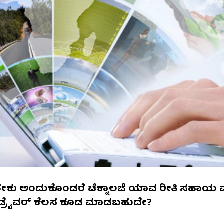
ಮಾಡಬೇಕು ಅಂದುಕೊಂಡರೆ ಟೆಕ್ನಾಲಜಿ ಯಾವ ರೀತಿ ಸಹಾ
 ಡ್ರೈವರ್‌ ಕೆಲಸ ಕೂಡ ಮಾಡಬಹುದೇ?