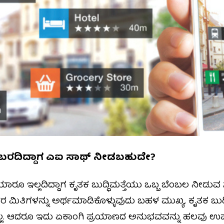
ಬರದಿದ್ದಾಗ ಎಐ ಸಾಥ್‌ ನೀಡಬಹುದೇ?
 ಯಾರೂ ಇಲ್ಲದಿದ್ದಾಗ ಕೃತಕ ಬುದ್ಧಿಮತ್ತೆಯು ಒಬ್ಬ ಬೆಂಬಲ ನೀಡ
ದರ ಮಿತಿಗಳನ್ನು ಅರ್ಥಮಾಡಿಕೊಳ್ಳುವುದು ಬಹಳ ಮುಖ್ಯ. ಕೃತಕ ಬ
ಿಲ್ಲ. ಆದರೂ ಇದು ಏಕಾಂಗಿ ಪ್ರಯಾಣದ ಅನುಭವವನ್ನು ಹಲವು