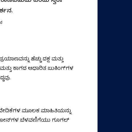
ೆ ಕಾಣಬಹುದು ಎಂದು ಸ್ವತಃ
ರ್ಶನ.
ad
ರಯಾಣವನ್ನು ಹೆಚ್ಚು ದಕ್ಷ ಮತ್ತು
 ಮತ್ತು ಕಾಗದ ಆಧಾರಿತ ಬುಕಿಂಗ್‌ಗಳ
್ದವು.
ಥ ವೇದಿಕೆಗಳ ಮೂಲಕ ಮಾಹಿತಿಯನ್ನು
ಟ್‌ಫೋನ್‌ಗಳ ಬೆಳವಣಿಗೆಯು ಗೂಗಲ್