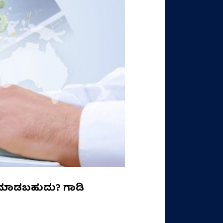
ಯ ಮಾಡಬಹುದು? ಗಾಡಿ