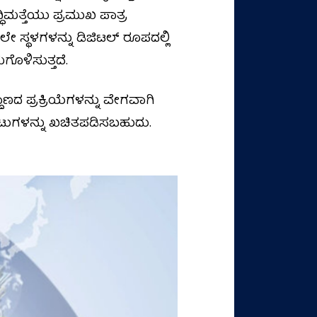
ಿಮತ್ತೆಯು ಪ್ರಮುಖ ಪಾತ್ರ
ೇ ಸ್ಥಳಗಳನ್ನು ಡಿಜಿಟಲ್ ರೂಪದಲ್ಲಿ
ಗೊಳಿಸುತ್ತದೆ.
ಾಣದ ಪ್ರಕ್ರಿಯೆಗಳನ್ನು ವೇಗವಾಗಿ
ಹಿವಾಟುಗಳನ್ನು ಖಚಿತಪಡಿಸಬಹುದು.