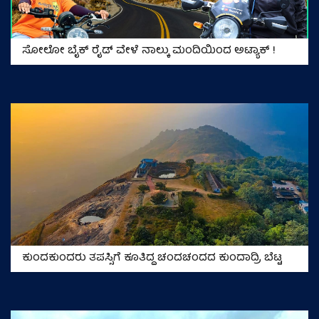
ಸೋಲೋ ಬೈಕ್‌ ರೈಡ್‌ ವೇಳೆ ನಾಲ್ಕು ಮಂದಿಯಿಂದ ಅಟ್ಯಾಕ್‌ !
ಕುಂದಕುಂದರು ತಪಸ್ಸಿಗೆ ಕೂತಿದ್ದ ಚಂದಚಂದದ ಕುಂದಾದ್ರಿ ಬೆಟ್ಟ