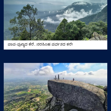
ಪಾಪ-ಪುಣ್ಯದ ಕೆರೆ.. ನರಸಿಂಹ ಪರ್ವತದ ಕರೆ!