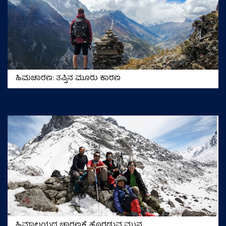
ಹಿಮಚಾರಣ: ತಪ್ಪಿನ ಮೂರು ಕಾರಣ
ಹಿಮಾಲಯದ ಚಾರಣಕ್ಕೆ ಹೊರಡುವ ಮುನ್ನ…