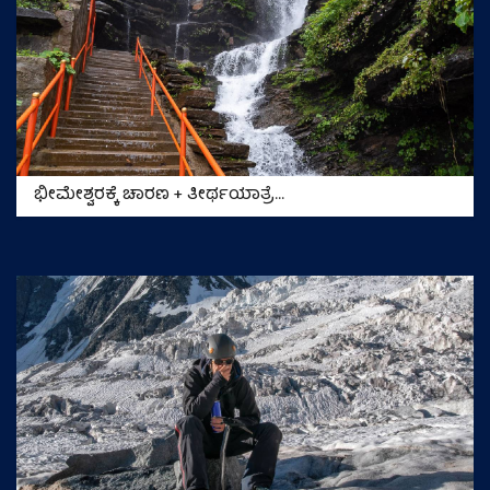
ಭೀಮೇಶ್ವರಕ್ಕೆ ಚಾರಣ + ತೀರ್ಥಯಾತ್ರೆ...