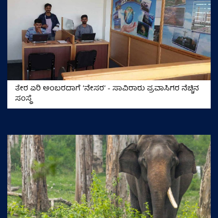
ತೇರ ಏರಿ ಅಂಬರದಾಗೆ ʼನೇಸರʼ - ಸಾವಿರಾರು ಪ್ರವಾಸಿಗರ ನೆಚ್ಚಿನ
ಸಂಸ್ಥೆ