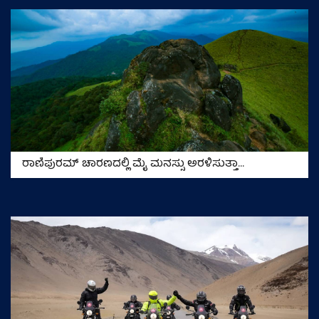
ರಾಣಿಪುರಮ್ ಚಾರಣದಲ್ಲಿ ಮೈ ಮನಸ್ಸು ಅರಳಿಸುತ್ತಾ…