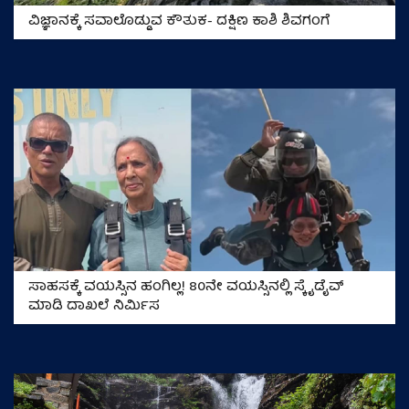
ವಿಜ್ಞಾನಕ್ಕೆ ಸವಾಲೊಡ್ಡುವ ಕೌತುಕ- ದಕ್ಷಿಣ ಕಾಶಿ ಶಿವಗಂಗೆ
ಸಾಹಸಕ್ಕೆ ವಯಸ್ಸಿನ ಹಂಗಿಲ್ಲ! 80ನೇ ವಯಸ್ಸಿನಲ್ಲಿ ಸ್ಕೈಡೈವ್
ಮಾಡಿ ದಾಖಲೆ ನಿರ್ಮಿಸ