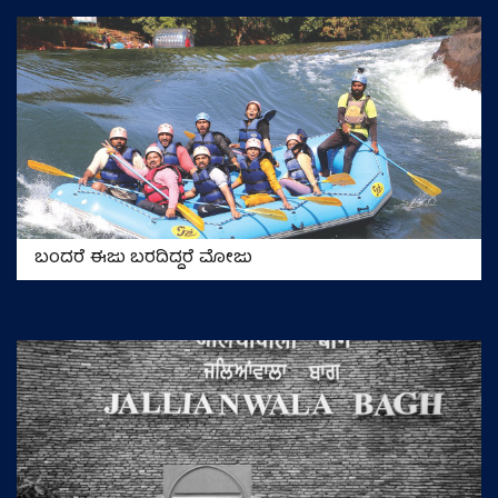
ಬಂದರೆ ಈಜು ಬರದಿದ್ದರೆ ಮೋಜು