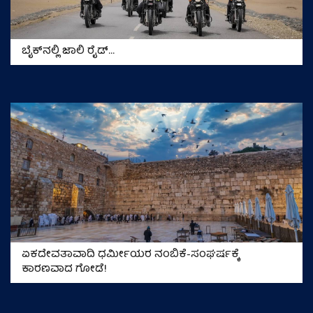
ಬೈಕ್‌ನಲ್ಲಿ ಜಾಲಿ ರೈಡ್‌...
ಏಕದೇವತಾವಾದಿ ಧರ್ಮೀಯರ ನಂಬಿಕೆ-ಸಂಘರ್ಷಕ್ಕೆ
ಕಾರಣವಾದ ಗೋಡೆ!