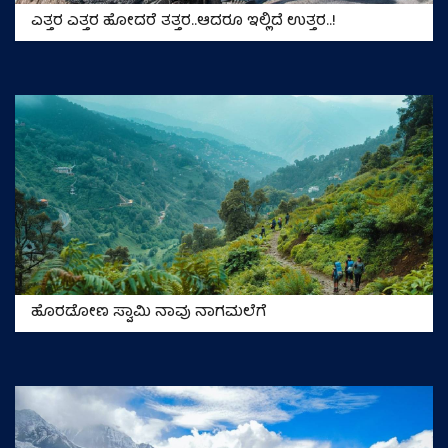
ಎತ್ತರ ಎತ್ತರ ಹೋದರೆ ತತ್ತರ..ಆದರೂ ಇಲ್ಲಿದೆ ಉತ್ತರ..!
ಹೊರಡೋಣ ಸ್ವಾಮಿ ನಾವು ನಾಗಮಲೆಗೆ