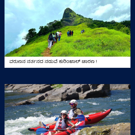
ವರುಣನ ನರ್ತನದ ನಡುವೆ ಕುರಿಂಜಾಲ್ ಚಾರಣ !