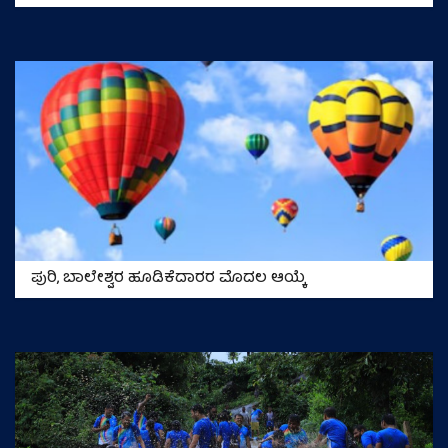
ಪುರಿ, ಬಾಲೇಶ್ವರ ಹೂಡಿಕೆದಾರರ ಮೊದಲ ಆಯ್ಕೆ