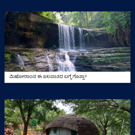
ಮಿಜೋರಾಂನ ಈ ಜಲಪಾತದ ಬಗ್ಗೆ ಗೊತ್ತಾ?