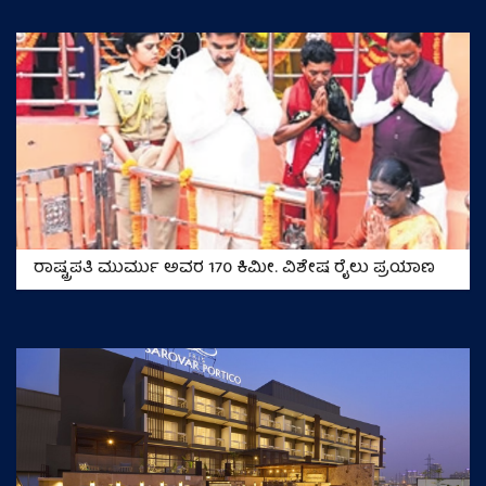
ರಾಷ್ಟ್ರಪತಿ ಮುರ್ಮು ಅವರ 170 ಕಿಮೀ. ವಿಶೇಷ ರೈಲು ಪ್ರಯಾಣ