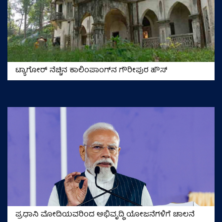
ಟ್ಯಾಗೋರ್‌ ನೆಚ್ಚಿನ ಕಾಲಿಂಪಾಂಗ್‌ನ ಗೌರೀಪುರ ಹೌಸ್‌
ಪ್ರಧಾನಿ ಮೋದಿಯವರಿಂದ ಅಭಿವೃದ್ಧಿ ಯೋಜನೆಗಳಿಗೆ ಚಾಲನೆ