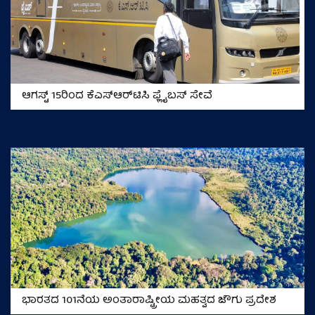
ಆಗಸ್ಟ್ 15ರಿಂದ ಕೆಎಸ್‌ಆರ್‌ಟಿಸಿ ಫ್ಲೈಬಸ್ ಸೇವೆ
ಭಾರತದ 101ನೆಯ ಅಂತಾರಾಷ್ಟ್ರೀಯ ಮಹತ್ವದ ಜೌಗು ಪ್ರದೇಶ