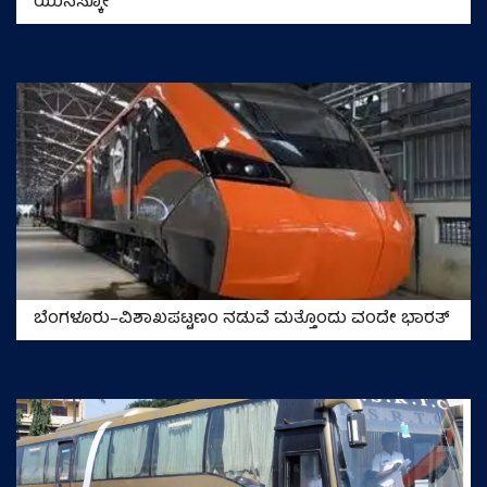
ಯುನೆಸ್ಕೋ
ಬೆಂಗಳೂರು–ವಿಶಾಖಪಟ್ಟಣಂ ನಡುವೆ ಮತ್ತೊಂದು ವಂದೇ ಭಾರತ್