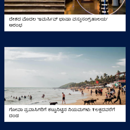
ದೇಶದ ಮೊದಲ ‘ಇಮರ್ಸಿವ್ ಭಾಷಾ ವಸ್ತುಸಂಗ್ರಹಾಲಯ’
ಆರಂಭ
ಗೋವಾ ಪ್ರವಾಸಿಗರಿಗೆ ಕಟ್ಟುನಿಟ್ಟಿನ ನಿಯಮಗಳು: ₹1 ಲಕ್ಷದವರೆಗೆ
ದಂಡ