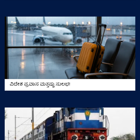
ವಿದೇಶ ಪ್ರವಾಸ ಮತ್ತಷ್ಟು ಸುಲಭ!