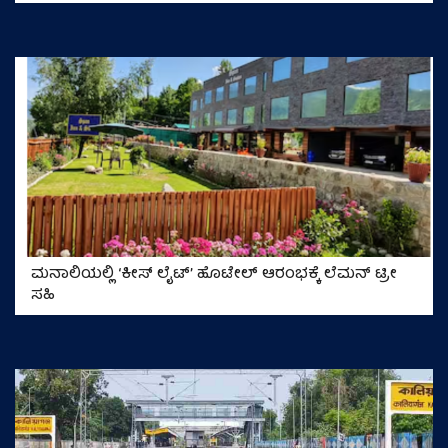
ಮನಾಲಿಯಲ್ಲಿ ‘ಕೀಸ್ ಲೈಟ್’ ಹೊಟೇಲ್ ಆರಂಭಕ್ಕೆ ಲೆಮನ್ ಟ್ರೀ
ಸಹಿ