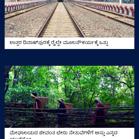
ಉತ್ತರ ದಿನಾಜ್‌ಪುರಕ್ಕೆ ರೈಲ್ವೇ ಮೂಲಸೌಕರ್ಯಕ್ಕೆ ಒತ್ತು
ಮೇಘಾಲಯದ ಜೀವಂತ ಬೇರು ಸೇತುವೆಗಳಿಗೆ ಅಸ್ತು ಎನ್ನದ