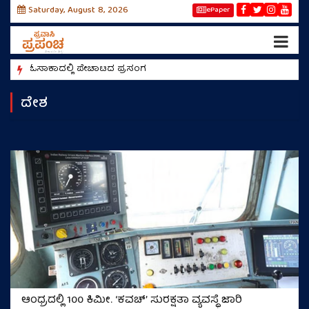
Saturday, August 8, 2026
ePaper
ಓಸಾಕಾದಲ್ಲಿ ಪೇಚಾಟದ ಪ್ರಸಂಗ
ರೀಲ್ಸ
ದೇಶ
ಆಂಧ್ರದಲ್ಲಿ 100 ಕಿಮೀ. ‘ಕವಚ್’ ಸುರಕ್ಷತಾ ವ್ಯವಸ್ಥೆ ಜಾರಿ