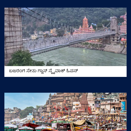
ಬಜರಂಗ ಸೇತು ಗ್ಲಾಸ್ ಸ್ಕೈವಾಕ್ ಓಪನ್‌