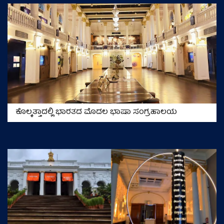
ಕೊಲ್ಕತ್ತಾದಲ್ಲಿ ಭಾರತದ ಮೊದಲ ಭಾಷಾ ಸಂಗ್ರಹಾಲಯ