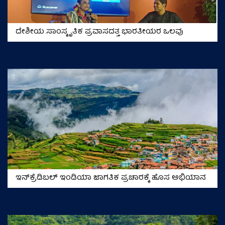
ದೇಶೀಯ ಸಾಂಸ್ಕೃತಿಕ ಪ್ರವಾಸದತ್ತ ಭಾರತೀಯರ ಒಲವು
ಇನ್‌ಕ್ರೆಡಿಬಲ್ ಇಂಡಿಯಾ ಜಾಗತಿಕ ಪ್ರಚಾರಕ್ಕೆ ಹೊಸ ಅಭಿಯಾನ