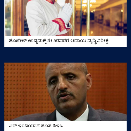
ಹೊಟೇಲ್ ಉದ್ಯಮಕ್ಕೆ ಶೇ.9ರವರೆಗೆ ಆದಾಯ ವೃದ್ಧಿ ನಿರೀಕ್ಷೆ
ಏರ್ ಇಂಡಿಯಾಗೆ ಹೊಸ ಸಿಇಒ