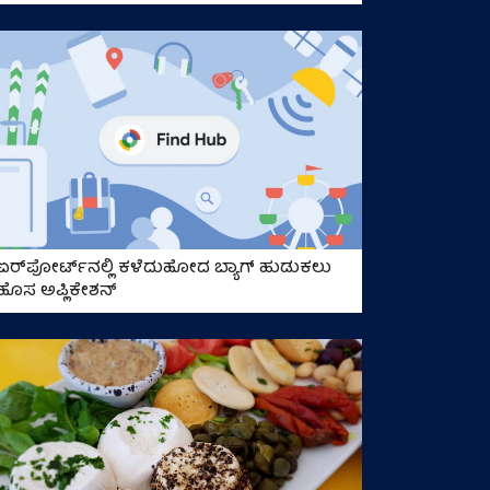
ಏರ್‌ಪೋರ್ಟ್‌ನಲ್ಲಿ ಕಳೆದುಹೋದ ಬ್ಯಾಗ್‌ ಹುಡುಕಲು
ಹೊಸ ಅಪ್ಲಿಕೇಶನ್