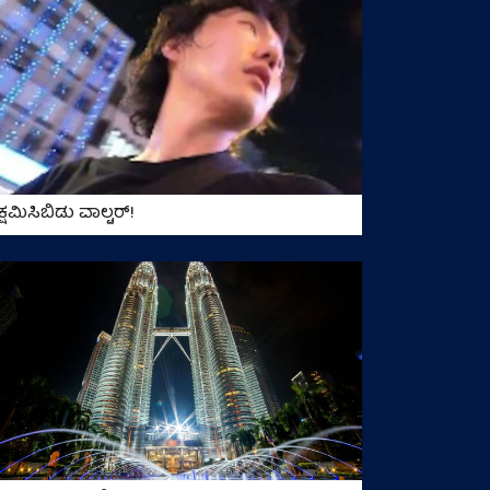
ಕ್ಷಮಿಸಿಬಿಡು ವಾಲ್ಟರ್!