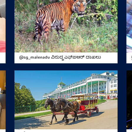
@sg_malenadu ವಿರುದ್ಧ ಎಫ್‌ಐಆರ್‌ ದಾಖಲು