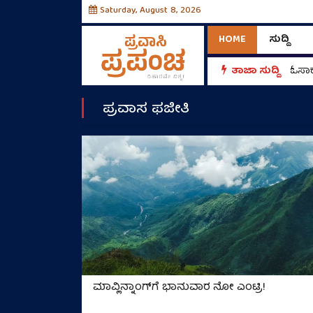
Saturday, August 8, 2026
HOME
ಸುದ್ದಿ
ತಾಜಾ ಸುದ್ದಿ
ಓಸಾಕ
ಪ್ರವಾಸ ಫಜೀತಿ
ಮಾವ್ಲಿನ್ನಾಂಗ್‌ಗೆ ಭಾನುವಾರ ನೋ ಎಂಟ್ರಿ!