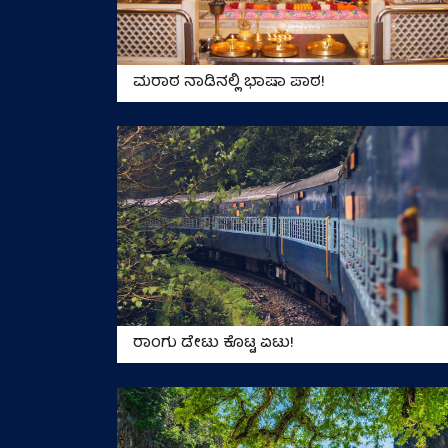
ಮರಾಠ ನಾಡಿನಲ್ಲಿ ಭಾಷಾ ಪಾಠ!
ರಾಂಗು ಡೇಟು ಕೊಟ್ಟ ಏಟು!