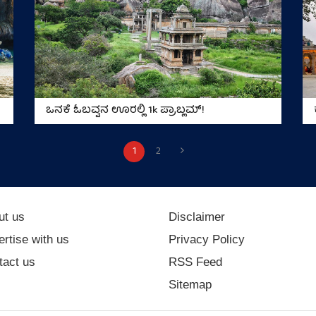
ಒನಕೆ ಓಬವ್ವನ ಊರಲ್ಲಿ 1k ಪ್ರಾಬ್ಲಮ್!
1
2
ut us
Disclaimer
rtise with us
Privacy Policy
tact us
RSS Feed
Sitemap