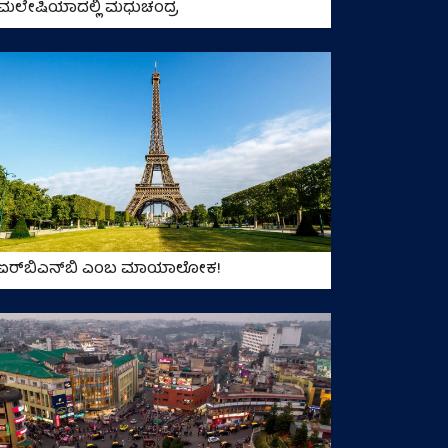
ಮಲೇಷಿಯಾದಲ್ಲಿ ಮಧುಚಂದ್ರ
ಏರ್‌ಬಿಎನ್‌ಬಿ ಎಂಬ ಮಾಯಾಲೋಕ!