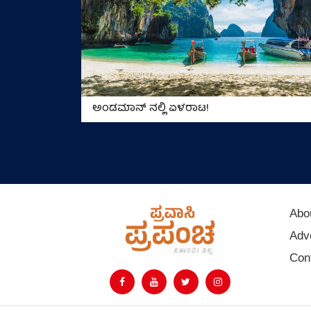
ಅಂಡಮಾನ್ ನಲ್ಲಿ ಏಳರಾಟ!
Abo
Adve
Con