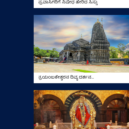
ಪ್ರವಾಸಿಗರಿಗೆ ನಿಷೇಧ ಹೇರಿದ ಸಿಸ್ಸು
ತ್ರಯಂಬಕೇಶ್ವರನ ದಿವ್ಯ ದರ್ಶನ...