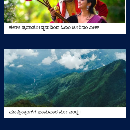
ಕೇರಳ ಪ್ರವಾಸೋದ್ಯಮದಿಂದ ಓಣಂ ಟೂರಿಸಂ ವೀಕ್
ಮಾವ್ಲಿನ್ನಾಂಗ್‌ಗೆ ಭಾನುವಾರ ನೋ ಎಂಟ್ರಿ!