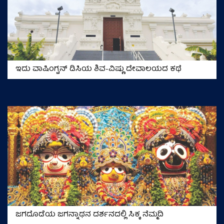
ಇದು ವಾಷಿಂಗ್ಟನ್ ಡಿಸಿಯ ಶಿವ-ವಿಷ್ಣು ದೇವಾಲಯದ ಕಥೆ
ಜಗದೊಡೆಯ ಜಗನ್ನಾಥನ ದರ್ಶನದಲ್ಲಿ ಸಿಕ್ಕ ನೆಮ್ಮದಿ