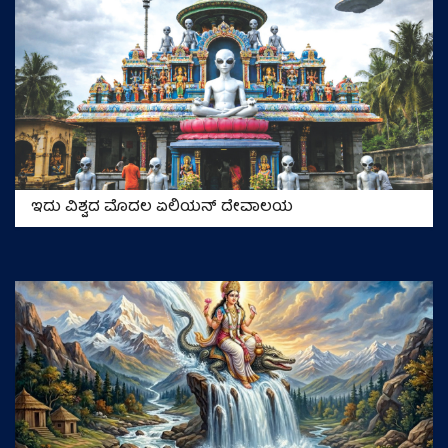
ಇದು ವಿಶ್ವದ ಮೊದಲ ಏಲಿಯನ್‌ ದೇವಾಲಯ