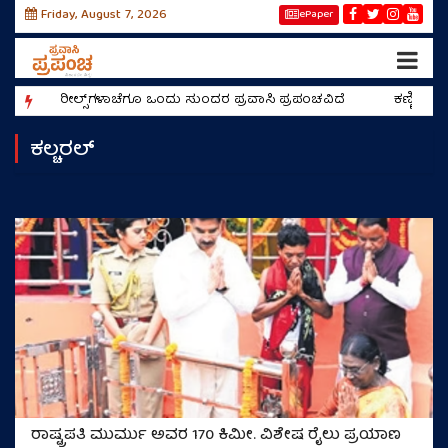
Friday, August 7, 2026
ePaper
ರೀಲ್ಸ್‌ಗಳಾಚೆಗೂ ಒಂದು ಸುಂದರ ಪ್ರವಾಸಿ ಪ್ರಪಂಚವಿದೆ
ಕಣ್ಣಿಗೆ 
ಕಲ್ಚರಲ್
ರಾಷ್ಟ್ರಪತಿ ಮುರ್ಮು ಅವರ 170 ಕಿಮೀ. ವಿಶೇಷ ರೈಲು ಪ್ರಯಾಣ