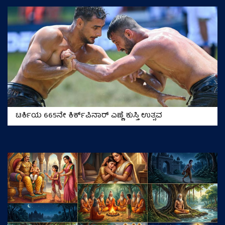
ಟರ್ಕಿಯ 665ನೇ ಕಿರ್ಕ್‌ಪಿನಾರ್ ಎಣ್ಣೆ ಕುಸ್ತಿ ಉತ್ಸವ