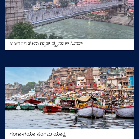
ಬಜರಂಗ ಸೇತು ಗ್ಲಾಸ್ ಸ್ಕೈವಾಕ್ ಓಪನ್‌
ಗಂಗಾ-ಗಯಾ ಸಂಗಮ ಯಾತ್ರೆ