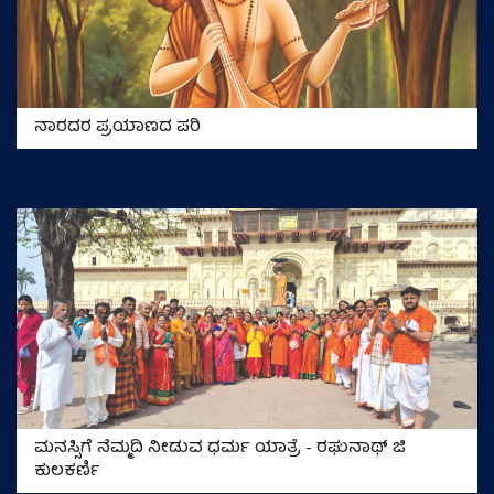
ನಾರದರ ಪ್ರಯಾಣದ ಪರಿ
ಮನಸ್ಸಿಗೆ ನೆಮ್ಮದಿ ನೀಡುವ ಧರ್ಮ ಯಾತ್ರೆ - ರಘುನಾಥ್‌ ಜಿ
ಕುಲಕರ್ಣಿ