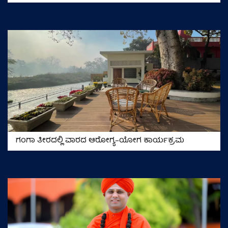
ಗಂಗಾ ತೀರದಲ್ಲಿ ವಾರದ ಆರೋಗ್ಯ–ಯೋಗ ಕಾರ್ಯಕ್ರಮ