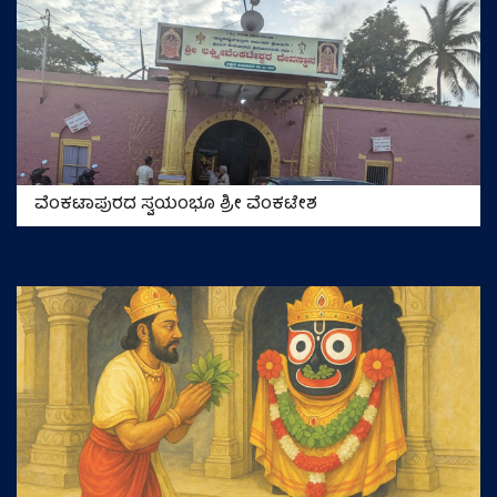
ವೆಂಕಟಾಪುರದ ಸ್ವಯಂಭೂ ಶ್ರೀ ವೆಂಕಟೇಶ