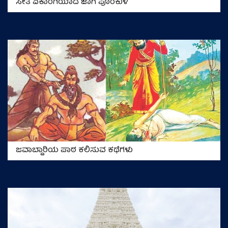
ಸೀತೆ ಏಕಾಂಗಿಯಾದ ಜಾಗ ಪೊಂಕುಳಿ
ಜವಾಬ್ದಾರಿಯ ಪಾಠ ಕಲಿಸುವ ಕಥೆಗಳು