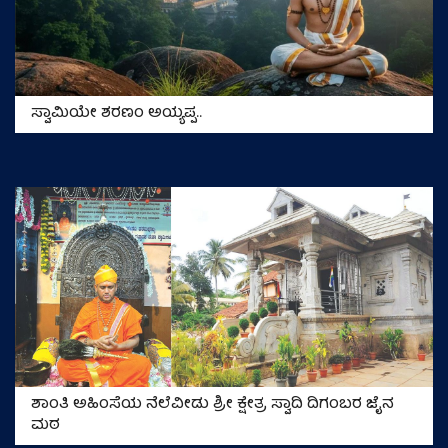
ಸ್ವಾಮಿಯೇ ಶರಣಂ ಅಯ್ಯಪ್ಪ..
ಶಾಂತಿ ಅಹಿಂಸೆಯ ನೆಲೆವೀಡು ಶ್ರೀ ಕ್ಷೇತ್ರ ಸ್ವಾದಿ ದಿಗಂಬರ ಜೈನ
ಮಠ