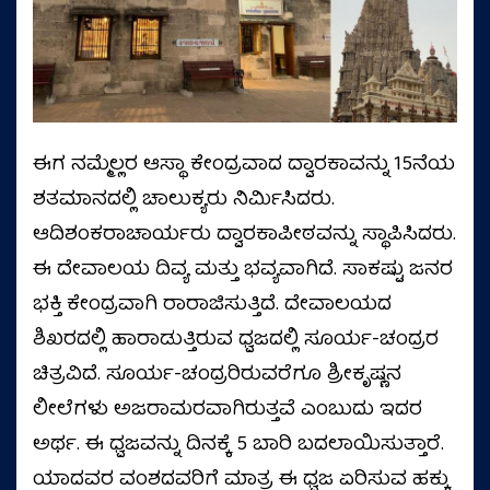
ಈಗ ನಮ್ಮೆಲ್ಲರ ಆಸ್ಥಾ ಕೇಂದ್ರವಾದ ದ್ವಾರಕಾವನ್ನು 15ನೆಯ
ಶತಮಾನದಲ್ಲಿ ಚಾಲುಕ್ಯರು ನಿರ್ಮಿಸಿದರು.
ಆದಿಶಂಕರಾಚಾರ್ಯರು ದ್ವಾರಕಾಪೀಠವನ್ನು ಸ್ಥಾಪಿಸಿದರು.
ಈ ದೇವಾಲಯ ದಿವ್ಯ ಮತ್ತು ಭವ್ಯವಾಗಿದೆ. ಸಾಕಷ್ಟು ಜನರ
ಭಕ್ತಿ ಕೇಂದ್ರವಾಗಿ ರಾರಾಜಿಸುತ್ತಿದೆ. ದೇವಾಲಯದ
ಶಿಖರದಲ್ಲಿ ಹಾರಾಡುತ್ತಿರುವ ಧ್ವಜದಲ್ಲಿ ಸೂರ್ಯ-ಚಂದ್ರರ
ಚಿತ್ರವಿದೆ. ಸೂರ್ಯ-ಚಂದ್ರರಿರುವರೆಗೂ ಶ್ರೀಕೃಷ್ಣನ
ಲೀಲೆಗಳು ಅಜರಾಮರವಾಗಿರುತ್ತವೆ ಎಂಬುದು ಇದರ
ಅರ್ಥ. ಈ ಧ್ವಜವನ್ನು ದಿನಕ್ಕೆ 5 ಬಾರಿ ಬದಲಾಯಿಸುತ್ತಾರೆ.
ಯಾದವರ ವಂಶದವರಿಗೆ ಮಾತ್ರ ಈ ಧ್ವಜ ಏರಿಸುವ ಹಕ್ಕು