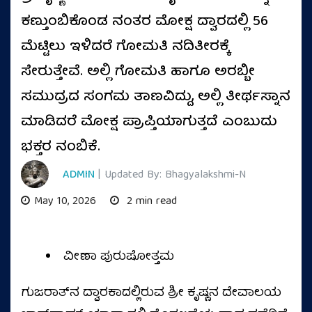
ಕಣ್ತುಂಬಿಕೊಂಡ ನಂತರ ಮೋಕ್ಷ ದ್ವಾರದಲ್ಲಿ 56
ಮೆಟ್ಟಿಲು ಇಳಿದರೆ ಗೋಮತಿ ನದಿತೀರಕ್ಕೆ
ಸೇರುತ್ತೇವೆ. ಅಲ್ಲಿ ಗೋಮತಿ ಹಾಗೂ ಅರಬ್ಬೀ
ಸಮುದ್ರದ ಸಂಗಮ ತಾಣವಿದ್ದು, ಅಲ್ಲಿ ತೀರ್ಥಸ್ನಾನ
ಮಾಡಿದರೆ ಮೋಕ್ಷ ಪ್ರಾಪ್ತಿಯಾಗುತ್ತದೆ ಎಂಬುದು
ಭಕ್ತರ ನಂಬಿಕೆ.
ADMIN
| Updated By: Bhagyalakshmi-N
May 10, 2026
2 min read
ವೀಣಾ ಪುರುಷೋತ್ತಮ
ಗುಜರಾತ್‌ನ ದ್ವಾರಕಾದಲ್ಲಿರುವ ಶ್ರೀ ಕೃಷ್ಣನ ದೇವಾಲಯ