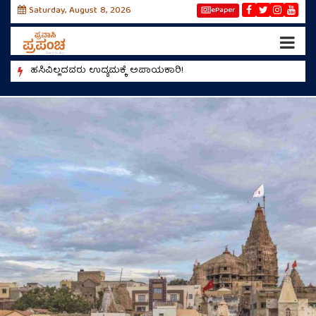
Saturday, August 8, 2026
ePaper
ಪ್ರಕೃತ
ಮಿಯಾಂವ್‌.. ಮಿಯಾಂವ್‌ ಬೆಕ್ಕೆ ಕದ್ದು ಹಾಲು ನೆಕ್ಕೆ!
ಹಸಿವಿಲ್ಲದವರು ಉದ್ಯಮಕ್ಕೆ ಅಪಾಯಕಾರಿ!