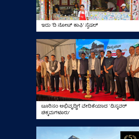
ಇದು ʼದಿ ನೋಟ್‌ ಕಾಫಿʼ ಸ್ಪೆಷಲ್‌
ಟೂರಿಸಂ ಅಭಿವೃದ್ಧಿಗೆ ವೇದಿಕೆಯಾದ `ಡಿಸ್ಕವರ್
ಚಿಕ್ಕಮಗಳೂರು’