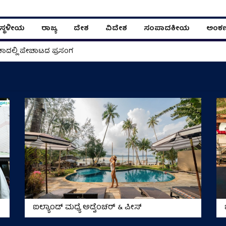
ಸ್ಥಳೀಯ
ರಾಜ್ಯ
ದೇಶ
ವಿದೇಶ
ಸಂಪಾದಕೀಯ
ಅಂಕ
ಾದಲ್ಲಿ ಪೇಚಾಟದ ಪ್ರಸಂಗ
ಐಲ್ಯಾಂಡ್ ಮಧ್ಯೆ ಅಡ್ವೆಂಚರ್ & ಪೀಸ್