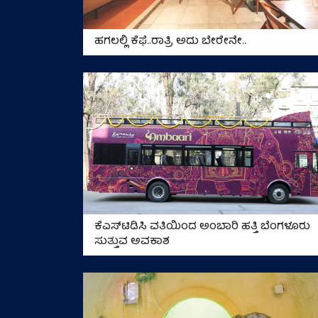
ಹಗಲಲ್ಲಿ ಕೆಫೆ..ರಾತ್ರಿ ಅದು ಬೇರೇನೇ..
ಕೆಎಸ್‌ಟಿಡಿಸಿ ವತಿಯಿಂದ ಅಂಬಾರಿ ಹತ್ತಿ ಬೆಂಗಳೂರು
ಸುತ್ತುವ ಅವಕಾಶ