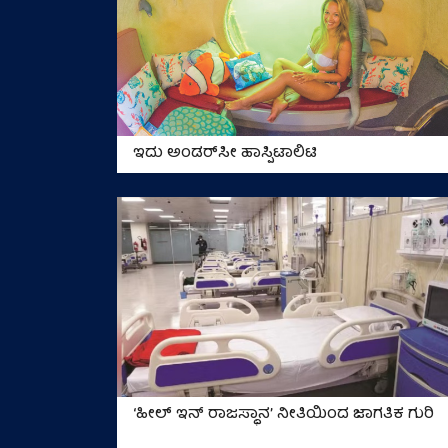
ಇದು ಅಂಡರ್‌ಸೀ ಹಾಸ್ಪಿಟಾಲಿಟಿ
‘ಹೀಲ್ ಇನ್ ರಾಜಸ್ಥಾನ’ ನೀತಿಯಿಂದ ಜಾಗತಿಕ ಗುರಿ