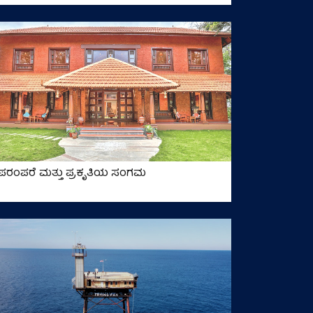
ಪರಂಪರೆ ಮತ್ತು ಪ್ರಕೃತಿಯ ಸಂಗಮ