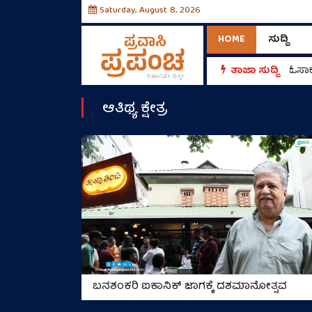
Saturday, August 8, 2026
HOME
ಸುದ್ದಿ
ತಾಜಾ ಸುದ್ದಿ
ಓಸಾಕ
ಆತಿಥ್ಯ ಕ್ಷೇತ್ರ
ಬನಶಂಕರಿ ಐಕಾನಿಕ್‌ ಜಾಗಕ್ಕೆ ದಶಮಾನೋತ್ಸವ