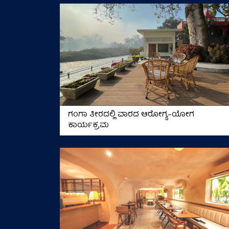
ಗಂಗಾ ತೀರದಲ್ಲಿ ವಾರದ ಆರೋಗ್ಯ–ಯೋಗ
ಕಾರ್ಯಕ್ರಮ