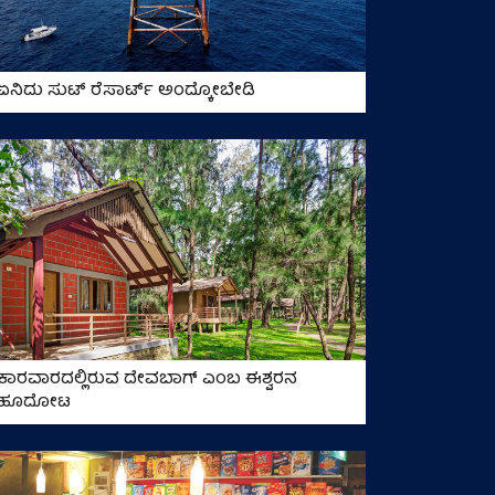
ಏನಿದು ಸುಟ್‌ ರೆಸಾರ್ಟ್‌ ಅಂದ್ಕೋಬೇಡಿ
ಕಾರವಾರದಲ್ಲಿರುವ ದೇವಬಾಗ್‌ ಎಂಬ ಈಶ್ವರನ
ಹೂದೋಟ