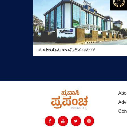
ಬೆಂಗಳೂರಿನ ಐಕಾನಿಕ್ ಹೊಟೇಲ್
Abo
Adve
Con