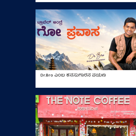
Dr.Bro ಎಂಬ ಕನಸುಗಾರನ ಪಯಣ