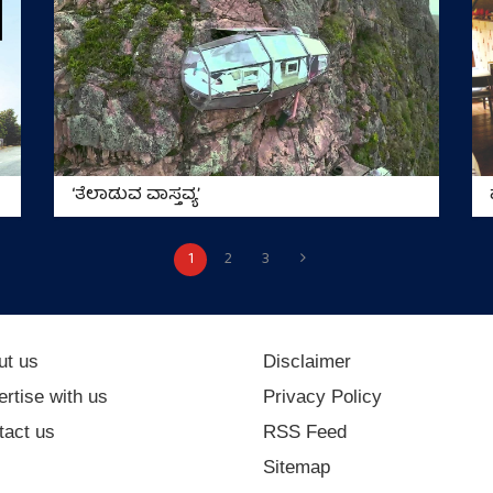
ʻತೆಲಾಡುವ ವಾಸ್ತವ್ಯʼ
1
2
3
ut us
Disclaimer
rtise with us
Privacy Policy
tact us
RSS Feed
Sitemap