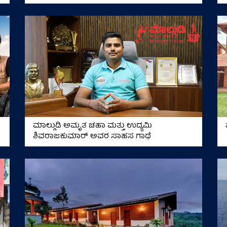
ಮಾಲ್ಗುಡಿ ಅಮೃತ ಚಹಾ ಮತ್ತು ಉದ್ಯಮಿ
ಶಿವರಾಜಕುಮಾರ್ ಅವರ ಸಾಹಸ ಗಾಥೆ