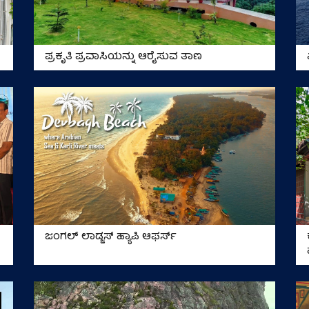
ಪ್ರಕೃತಿ ಪ್ರವಾಸಿಯನ್ನು ಆರೈಸುವ ತಾಣ
ಜಂಗಲ್‌ ಲಾಡ್ಜಸ್‌ ಹ್ಯಾಪಿ ಆಫರ್ಸ್‌