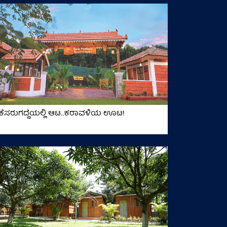
ಕೆಸರುಗದ್ದೆಯಲ್ಲಿ ಆಟ..ಕರಾವಳಿಯ ಊಟ!