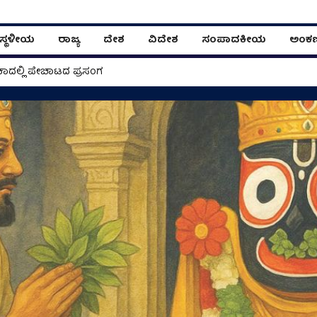
ಸ್ಥಳೀಯ
ರಾಜ್ಯ
ದೇಶ
ವಿದೇಶ
ಸಂಪಾದಕೀಯ
ಅಂಕ
ಸ್‌ಗಳಾಚೆಗೂ ಒಂದು ಸುಂದರ ಪ್ರವಾಸಿ ಪ್ರಪಂಚವಿದೆ
ಾದಲ್ಲಿ ಪೇಚಾಟದ ಪ್ರಸಂಗ