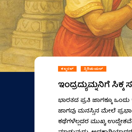
ಕಲ್ಚರಲ್
ಸ್ಪಿರಿಚುಯಲ್
ಇಂದ್ರದ್ಯುಮ್ನನಿಗೆ ಸಿಕ
ಭಾರತದ ಪ್ರತಿ ಜಾಗಕ್ಕೂ ಒಂದು
ಜಾಗವು ಮನಸ್ಸಿನ ಮೇಲೆ ಪ್ರಭ
ಕಥೆಗಳೆಲ್ಲದರ ಮುಖ್ಯ ಉದ್ದೇಶವ