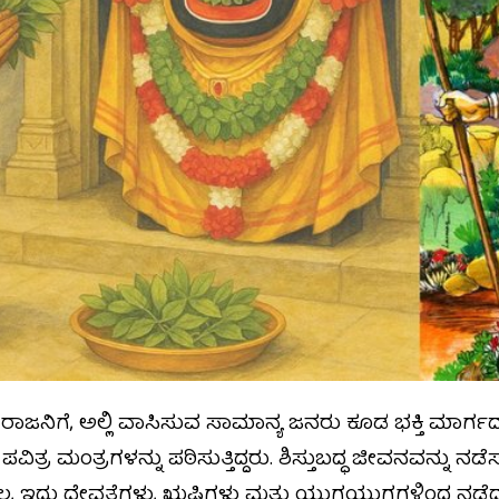
ಿದ ರಾಜನಿಗೆ, ಅಲ್ಲಿ ವಾಸಿಸುವ ಸಾಮಾನ್ಯ ಜನರು ಕೂಡ ಭಕ್ತಿ ಮಾರ್ಗ
ಿತ್ರ ಮಂತ್ರಗಳನ್ನು ಪಠಿಸುತ್ತಿದ್ದರು. ಶಿಸ್ತುಬದ್ಧ ಜೀವನವನ್ನು ನಡೆಸು
್ಲ, ಇದು ದೇವತೆಗಳು, ಋಷಿಗಳು ಮತ್ತು ಯುಗಯುಗಗಳಿಂದ ನಡೆದ