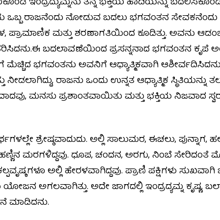
ಂಡ ಇಂದ್ರದ್ಯುಮ್ನನು ತನ್ನ ಭಕ್ತಿಯ ಹಾದಿಯನ್ನು ಬದಲಿಸಿಕೊಂಡನ
್ನು ತಾನು ಒಬ್ಬ ರಾಜನೆಂದು ನೋಡುವ ಬದಲು ಭಗವಂತನ ಸೇವಕನೆಂದ
ಳ, ಪ್ರಾಮಾಣಿಕ ಮತ್ತು ಶರಣಾಗತಿಯಿಂದ ಕೂಡಿತ್ತು. ಅವನು ಆಡಂ
ಗಮನ ಹರಿಸಿದನು.ಈ ಬದಲಾವಣೆಯಿಂದ ಪ್ರಸನ್ನನಾದ ಭಗವಂತನ ಕೃಪ
ೆ ಮೆಚ್ಚಿದ ಭಗವಂತನು ಅವನಿಗೆ ಆಧ್ಯಾತ್ಮಿಕವಾಗಿ ಆಶೀರ್ವದಿಸಿದನು. 
ತ್ತು ನೀಡಲಾಗಿದ್ದು, ರಾಜನು ಒಂದು ಉನ್ನತ ಆಧ್ಯಾತ್ಮಿಕ ಸ್ಥಿತಿಯನ್ನು ತ
ು, ಮನಸು ಪ್ರಶಾಂತವಾಯಿತು ಮತ್ತು ಭಕ್ತಿಯ ನಿಜವಾದ ಸ್ವ
 ತೀರ್ಥಗಳಲ್ಲೇ ಶ್ರೇಷ್ಠವಾದುದು. ಅಲ್ಲಿ ಸಾಲುಮರ, ಈಚಲು, ಪುನ್ನಾಗ
 ಹಣ್ಣಿನ ಮರಗಳಿದ್ದವು. ಧೂಪ, ಚಂದನ, ಅರಗು, ನಿಂಬೆ ಸೇರಿದಂತ
ಷ್ಕಗಳೂ ಅಲ್ಲಿ ಹೇರಳವಾಗಿದ್ದವು. ಪ್ರಾಣಿ ಪಕ್ಷಿಗಳು ಸುಖವಾಗಿ ಬದುಕು
ಯೋಜನ ಅಗಲವಾಗಿತ್ತು. ಅದೇ ಜಾಗದಲ್ಲಿ ಇಂದ್ರದ್ಯಮ್ನ ಕೃಷ್ಣ
ಪನೆ ಮಾಡಿದನು.