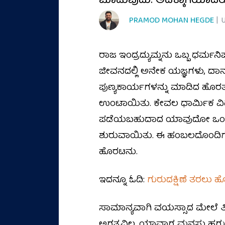
ಮಾಡುವುದು. ಅದಕ್ಕಾಗಿಯಾದರೂ
PRAMOD MOHAN HEGDE
| 
ರಾಜ ಇಂದ್ರದ್ಯುಮ್ನನು ಒಬ್ಬ ಧರ್ಮನಿ
ಜೀವನದಲ್ಲಿ ಅನೇಕ ಯಜ್ಞಗಳು, ದಾನ-ಧರ
ಪುಣ್ಯಕಾರ್ಯಗಳನ್ನು ಮಾಡಿದ ಹೊರತಾ
ಉಂಟಾಯಿತು. ಕೇವಲ ಧಾರ್ಮಿಕ ವಿಧಿ
ಪಡೆಯಬಹುದಾದ ಯಾವುದೋ ಒಂದು 
ಶುರುವಾಯಿತು. ಈ ಹಂಬಲದೊಂದಿಗೆ, ಅ
ಹೊರಟನು.
ಇದನ್ನೂ ಓದಿ:
ಗುರುದಕ್ಷಿಣೆ ತರಲ
ಸಾಮಾನ್ಯವಾಗಿ ವಯಸ್ಸಾದ ಮೇಲೆ ತೀ
ಅಗತ್ಯವಿಲ್ಲ. ಯಾವಾಗ ಮನಸು ಹಗು