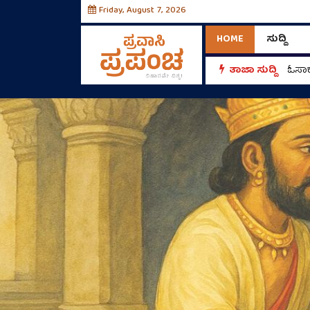
Friday, August 7, 2026
HOME
ಸುದ್ದಿ
ರೀಲ್
ತಾಜಾ ಸುದ್ದಿ
ಓಸಾಕ