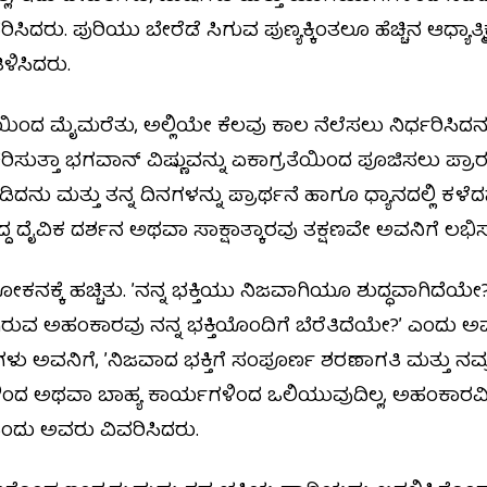
ಿಸಿದರು. ಪುರಿಯು ಬೇರೆಡೆ ಸಿಗುವ ಪುಣ್ಯಕ್ಕಿಂತಲೂ ಹೆಚ್ಚಿನ ಆಧ್ಯಾ
ಳಿಸಿದರು.
್ತಿಯಿಂದ ಮೈಮರೆತು, ಅಲ್ಲಿಯೇ ಕೆಲವು ಕಾಲ ನೆಲೆಸಲು ನಿರ್ಧರಿಸಿದನು
ರಿಸುತ್ತಾ ಭಗವಾನ್ ವಿಷ್ಣುವನ್ನು ಏಕಾಗ್ರತೆಯಿಂದ ಪೂಜಿಸಲು ಪ್ರಾ
ಮತ್ತು ತನ್ನ ದಿನಗಳನ್ನು ಪ್ರಾರ್ಥನೆ ಹಾಗೂ ಧ್ಯಾನದಲ್ಲಿ ಕಳೆದನು
 ದೈವಿಕ ದರ್ಶನ ಅಥವಾ ಸಾಕ್ಷಾತ್ಕಾರವು ತಕ್ಷಣವೇ ಅವನಿಗೆ ಲಭಿಸಲ
ನಕ್ಕೆ ಹಚ್ಚಿತು. ʼನನ್ನ ಭಕ್ತಿಯು ನಿಜವಾಗಿಯೂ ಶುದ್ಧವಾಗಿದೆಯ
ಿರುವ ಅಹಂಕಾರವು ನನ್ನ ಭಕ್ತಿಯೊಂದಿಗೆ ಬೆರೆತಿದೆಯೇ?ʼ ಎಂದು ಅವನ
ಿಗಳು ಅವನಿಗೆ, ʼನಿಜವಾದ ಭಕ್ತಿಗೆ ಸಂಪೂರ್ಣ ಶರಣಾಗತಿ ಮತ್ತು ನಮ
ಂದ ಅಥವಾ ಬಾಹ್ಯ ಕಾರ್ಯಗಳಿಂದ ಒಲಿಯುವುದಿಲ್ಲ, ಅಹಂಕಾರವ
 ಎಂದು ಅವರು ವಿವರಿಸಿದರು.