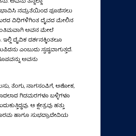
ು. ಅವನು ತನ್ನೆಲ್ಲಾ
ು ಭಾವಿಸಿ ನಮ್ರತೆಯಿಂದ ಪೂಜಿಸಲು
ಬರದ ವಿಧಿಗಳಿಗಿಂತ ದೈವದ ಮೇಲಿನ
ೆ ಅಂತಿಮವಾಗಿ ಅವನ ಮೇಲೆ
ಇಲ್ಲಿ ದೈವಿಕ ದರ್ಶನಕ್ಕಿಂತಲೂ
ಲುಪಿದನು ಎಂಬುದು ಸ್ಪಷ್ಟವಾಗುತ್ತದೆ.
ರೂಪವನ್ನು ಅವನು
, ಹಲಸು, ತೆಂಗು, ನಾಗಸಂಪಿಗೆ, ಅಶೋಕ,
ೆ ಮೊದಲಾದ ಗಿಡಮರಗಳೂ ಬಳ್ಳಿಗಳೂ
ತ್ತಿದ್ದವು. ಆ ಕ್ಷೇತ್ರವು ಹತ್ತು
, ಬಲಾರಮ ಹಾಗೂ ಸುಭದ್ರಾದೇವಿಯ