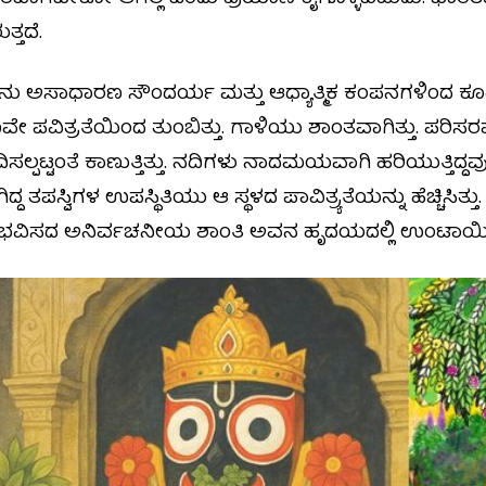
ತ್ತದೆ.
ಜನು ಅಸಾಧಾರಣ ಸೌಂದರ್ಯ ಮತ್ತು ಆಧ್ಯಾತ್ಮಿಕ ಕಂಪನಗಳಿಂದ ಕೂಡ
ೇ ಪವಿತ್ರತೆಯಿಂದ ತುಂಬಿತ್ತು. ಗಾಳಿಯು ಶಾಂತವಾಗಿತ್ತು. ಪರಿಸರವ
ಲ್ಪಟ್ಟಂತೆ ಕಾಣುತ್ತಿತ್ತು. ನದಿಗಳು ನಾದಮಯವಾಗಿ ಹರಿಯುತ್ತಿದ್ದವು,
ಗಿದ್ದ ತಪಸ್ವಿಗಳ ಉಪಸ್ಥಿತಿಯು ಆ ಸ್ಥಳದ ಪಾವಿತ್ರ್ಯತೆಯನ್ನು ಹೆಚ್ಚಿಸಿತ್ತ
 ಅನುಭವಿಸದ ಅನಿರ್ವಚನೀಯ ಶಾಂತಿ ಅವನ ಹೃದಯದಲ್ಲಿ ಉಂಟಾಯಿ