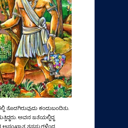
ದಲ್ಲಿ ತೊಡಗಿರುವುದು ಕಂಡುಬಂದಿತು.
ತ್ತಿದ್ದರು. ಅವನ ಜತೆಯಲ್ಲಿದ್ದ
 ಅಸಂಖ್ಯಾತ ತಪಸ್ಸುಗಳಿಂದ