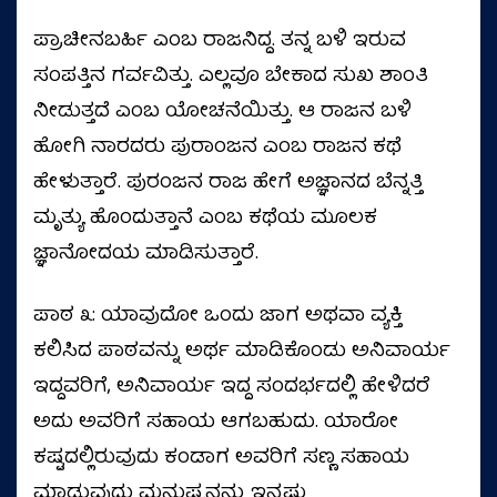
ಪ್ರಾಚೀನಬರ್ಹಿ ಎಂಬ ರಾಜನಿದ್ದ. ತನ್ನ ಬಳಿ ಇರುವ
ಸಂಪತ್ತಿನ ಗರ್ವವಿತ್ತು. ಎಲ್ಲವೂ ಬೇಕಾದ ಸುಖ ಶಾಂತಿ
ನೀಡುತ್ತದೆ ಎಂಬ ಯೋಚನೆಯಿತ್ತು. ಆ ರಾಜನ ಬಳಿ
ಹೋಗಿ ನಾರದರು ಪುರಾಂಜನ ಎಂಬ ರಾಜನ ಕಥೆ
ಹೇಳುತ್ತಾರೆ. ಪುರಂಜನ ರಾಜ ಹೇಗೆ ಅಜ್ಞಾನದ ಬೆನ್ನತ್ತಿ
ಮೃತ್ಯು ಹೊಂದುತ್ತಾನೆ ಎಂಬ ಕಥೆಯ ಮೂಲಕ
ಜ್ಞಾನೋದಯ ಮಾಡಿಸುತ್ತಾರೆ.
ಪಾಠ ೩: ಯಾವುದೋ ಒಂದು ಜಾಗ ಅಥವಾ ವ್ಯಕ್ತಿ
ಕಲಿಸಿದ ಪಾಠವನ್ನು ಅರ್ಥ ಮಾಡಿಕೊಂಡು ಅನಿವಾರ್ಯ
ಇದ್ದವರಿಗೆ, ಅನಿವಾರ್ಯ ಇದ್ದ ಸಂದರ್ಭದಲ್ಲಿ ಹೇಳಿದರೆ
ಅದು ಅವರಿಗೆ ಸಹಾಯ ಆಗಬಹುದು. ಯಾರೋ
ಕಷ್ಟದಲ್ಲಿರುವುದು ಕಂಡಾಗ ಅವರಿಗೆ ಸಣ್ಣ ಸಹಾಯ
ಮಾಡುವುದು ಮನುಷ್ಯನನ್ನು ಇನ್ನಷ್ಟು