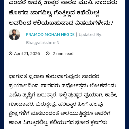
ಎಂದರೆ ಅದಕ್ಕೆ ಉತ್ತರ ನಾರದ ಮುನಿ. ನಾರದರು
ಹೋಗದ ಜಾಗವಿಲ್ಲ, ಗೊತ್ತಿಲ್ಲದ ಕಥೆಯಿಲ್ಲ!
ಅವರಿಂದ ಕಲಿಯಬಹುದಾದ ವಿಷಯಗಳೇನು?
PRAMOD MOHAN HEGDE
| Updated By:
Bhagyalakshmi-N
April 21, 2026
2 min read
ಭಾಗವತ ಪುರಾಣ ಶುರುವಾಗುವುದೇ ನಾರದರ
ಪ್ರಯಾಣದಿಂದ. ನಾರದರು ಸರ್ವೋತ್ತಮ ಲೋಕವೆಂದು
ಎಣಿಸಿ ಪೃಥ್ವಿಗೆ ಬರುತ್ತಾರೆ. ಇಲ್ಲಿ ಪುಷ್ಕರ, ಪ್ರಯಾಗ, ಕಾಶೀ,
ಗೋದಾವರಿ, ಕುರುಕ್ಷೇತ್ರ, ಹರಿದ್ವಾರ ಹೀಗೆ ಹಲವು
ಕ್ಷೇತ್ರಗಳಿಗೆ ಮನಬಂದಂತೆ ಅಲೆಯುತ್ತಿದ್ದರೂ ಅವರಿಗೆ
ಶಾಂತಿ ಸಿಗುತ್ತಿರಲಿಲ್ಲ. ಕಲಿಯುಗದ ಘೋರ ಕ್ಷಣಗಳು