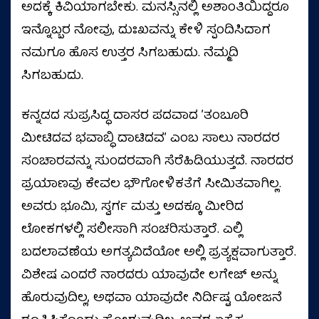
ಅದಕ್ಕೆ ಕಿವಿಯಾಗಬೇಕು. ಮನಸ್ಸಿನಲ್ಲಿ ಅಶಾಂತಿಯಿದ್ದರೂ
ಇನ್ನೊಬ್ಬರ ನೋವು, ದುಃಖವನ್ನು ಕೇಳಿ ಸ್ಪಂದಿಸಿದಾಗ
ನಮಗೂ ಹೊಸ ಉತ್ತರ ಸಿಗಬಹುದು. ನೆಮ್ಮದಿ
ಸಿಗಬಹುದು.
ಕನ್ನಡದ ಸುಪ್ರಸಿದ್ಧ ದಾಸರ ಪದವಾದ ʼತಂಬೂರಿ
ಮೀಟಿದವ ಭವಾಬ್ಧಿ ದಾಟಿದವʼ ಎಂಬ ಸಾಲು ನಾರದರ
ಸಂಚಾರವನ್ನು ಸುಂದರವಾಗಿ ಸೆರೆಹಿಡಿಯುತ್ತದೆ. ನಾರದರ
ಪ್ರಯಾಣವು ಕೇವಲ ಭೌಗೋಳಿಕತೆಗೆ ಸೀಮಿತವಾಗಿಲ್ಲ.
ಅವರು ಭೂಮಿ, ಸ್ವರ್ಗ ಮತ್ತು ಅದಕ್ಕೂ ಮೀರಿದ
ಲೋಕಗಳಲ್ಲಿ ಸಲೀಸಾಗಿ ಸಂಚರಿಸುತ್ತಾರೆ. ಎಲ್ಲಿ
ಬದಲಾವಣೆಯ ಅಗತ್ಯವಿದೆಯೋ ಅಲ್ಲಿ ಪ್ರತ್ಯಕ್ಷವಾಗುತ್ತಾರೆ.
ವಿಶೇಷ ಎಂದರೆ ನಾರದರು ಯಾವುದೇ ಲಗೇಜ್‌ ಅನ್ನು
ಹೊರುವುದಿಲ್ಲ, ಅಥವಾ ಯಾವುದೇ ನಿರ್ದಿಷ್ಟ ಯೋಜನೆ