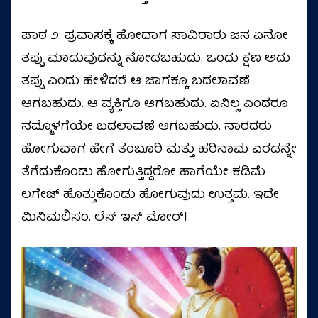
ಪಾಠ ೨: ಪ್ರವಾಸಕ್ಕೆ ಹೋದಾಗ ಸಾವಿರಾರು ಜನ ಏನೋ
ತಪ್ಪು ಮಾಡುವುದನ್ನು ನೋಡಬಹುದು. ಒಂದು ಕ್ಷಣ ಅದು
ತಪ್ಪು ಎಂದು ಹೇಳಿದರೆ ಆ ಜಾಗಕ್ಕೂ ಬದಲಾವಣೆ
ಆಗಬಹುದು. ಆ ವ್ಯಕ್ತಿಗೂ ಆಗಬಹುದು. ಏನಿಲ್ಲ ಎಂದರೂ
ನಮ್ಮೊಳಗೆಯೇ ಬದಲಾವಣೆ ಆಗಬಹುದು. ನಾರದರು
ಹೋಗುವಾಗ ಹೇಗೆ ತಂಬೂರಿ ಮತ್ತು ಹರಿನಾಮ ಎರಡನ್ನೇ
ತೆಗೆದುಕೊಂಡು ಹೋಗುತ್ತಿದ್ದರೋ ಹಾಗೆಯೇ ಕಡಿಮೆ
ಲಗೇಜ್‌ ಹೊತ್ತುಕೊಂಡು ಹೋಗುವುದು ಉತ್ತಮ. ಇದೇ
ಮಿನಿಮಲಿಸಂ. ಲೆಸ್‌ ಇಸ್‌ ಮೋರ್‌!