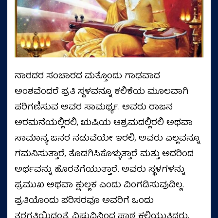
ನಾರದರ ಸಂಚಾರದ ಮತ್ತೊಂದು ಗಾಢವಾದ
ಅಂಶವೆಂದರೆ ಪ್ರತಿ ಸ್ಥಳವನ್ನೂ ಕಲಿಕೆಯ ಮೂಲವಾಗಿ
ಪರಿಗಣಿಸುವ ಅವರ ಸಾಮರ್ಥ್ಯ. ಅವರು ರಾಜನ
ಅರಮನೆಯಲ್ಲಿರಲಿ, ಋಷಿಯ ಆಶ್ರಮದಲ್ಲಿರಲಿ ಅಥವಾ
ಸಾಮಾನ್ಯ ಜನರ ನಡುವೆಯೇ ಇರಲಿ, ಅವರು ಎಲ್ಲವನ್ನೂ
ಗಮನಿಸುತ್ತಾರೆ, ತೊಡಗಿಸಿಕೊಳ್ಳುತ್ತಾರೆ ಮತ್ತು ಅದರಿಂದ
ಅರ್ಥವನ್ನು ಹೊರತೆಗೆಯುತ್ತಾರೆ. ಅವರು ಸ್ಥಳಗಳನ್ನು
ಪ್ರಮುಖ ಅಥವಾ ಕ್ಷುಲ್ಲಕ ಎಂದು ವಿಂಗಡಿಸುವುದಿಲ್ಲ.
ಪ್ರತಿಯೊಂದು ಪರಿಸರವೂ ಅವರಿಗೆ ಒಂದು
ತರಗತಿಯಿದ್ದಂತೆ. ವಿಷ್ಣುವಿನಿಂದ ಪಾಠ ಕಲಿಯುತ್ತಿದ್ದರು,