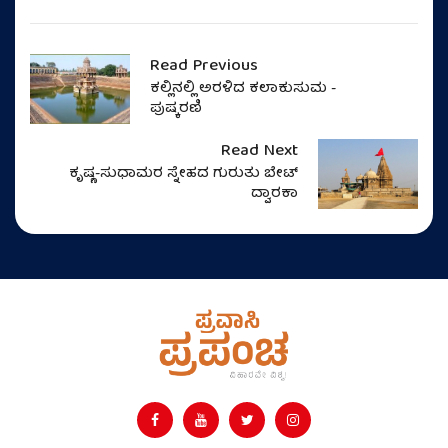
Read Previous
ಕಲ್ಲಿನಲ್ಲಿ ಅರಳಿದ ಕಲಾಕುಸುಮ -
ಪುಷ್ಕರಣಿ
Read Next
ಕೃಷ್ಣ-ಸುಧಾಮರ ಸ್ನೇಹದ ಗುರುತು ಬೇಟ್
ದ್ವಾರಕಾ