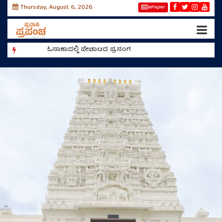
Thursday, August 6, 2026
ePaper
ಓಸಾಕಾದಲ್ಲಿ ಪೇಚಾಟದ ಪ್ರಸಂಗ
ರೀಲ