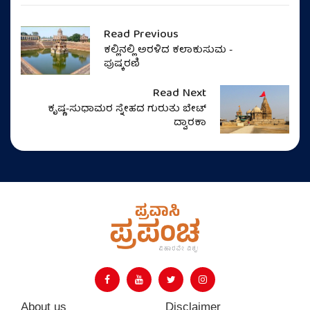
Read Previous
ಕಲ್ಲಿನಲ್ಲಿ ಅರಳಿದ ಕಲಾಕುಸುಮ -
ಪುಷ್ಕರಣಿ
Read Next
ಕೃಷ್ಣ-ಸುಧಾಮರ ಸ್ನೇಹದ ಗುರುತು ಬೇಟ್
ದ್ವಾರಕಾ
About us
Disclaimer