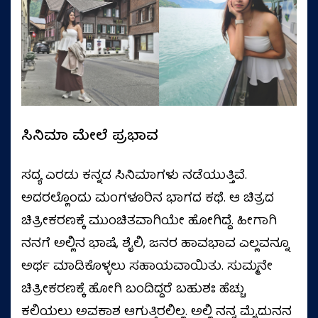
ಸಿನಿಮಾ ಮೇಲೆ ಪ್ರಭಾವ
ಸದ್ಯ ಎರಡು ಕನ್ನಡ ಸಿನಿಮಾಗಳು ನಡೆಯುತ್ತಿವೆ.
ಅದರಲ್ಲೊಂದು ಮಂಗಳೂರಿನ ಭಾಗದ ಕಥೆ. ಆ ಚಿತ್ರದ
ಚಿತ್ರೀಕರಣಕ್ಕೆ ಮುಂಚಿತವಾಗಿಯೇ ಹೋಗಿದ್ದೆ. ಹೀಗಾಗಿ
ನನಗೆ ಅಲ್ಲಿನ ಭಾಷೆ, ಶೈಲಿ, ಜನರ ಹಾವಭಾವ ಎಲ್ಲವನ್ನೂ
ಅರ್ಥ ಮಾಡಿಕೊಳ್ಳಲು ಸಹಾಯವಾಯಿತು. ಸುಮ್ಮನೇ
ಚಿತ್ರೀಕರಣಕ್ಕೆ ಹೋಗಿ ಬಂದಿದ್ದರೆ ಬಹುಶಃ ಹೆಚ್ಚು
ಕಲಿಯಲು ಅವಕಾಶ ಆಗುತ್ತಿರಲಿಲ್ಲ. ಅಲ್ಲಿ ನನ್ನ ಮೈದುನನ