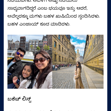
ನಡೆಯಬೇಕು. ಅವಳಿಗೆ ಅಷ್ಟು ನಡೆಯಲು
ಸಾಧ್ಯವಾಗದಿದ್ದರೆ ಎಂಬ ಭಯವೂ ಇತ್ತು. ಆದರೆ,
ಅವೆಲ್ಲದಕ್ಕೂ ಮಗಳು ಬಹಳ ಖುಷಿಯಿಂದ ಸ್ಪಂದಿಸಿದಳು.
ಬಹಳ ಎಂಜಾಯ್‌ ಕೂಡ ಮಾಡಿದಳು.
ಬಕೆಟ್‌ ಲಿಸ್ಟ್‌