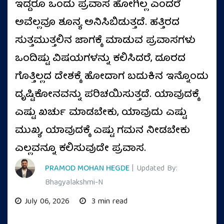
ಇದ್ದರೂ ಒಂದು ಪ್ರವಾಸ ಹೋಗಿಲ್ಲ ಎಂದರೆ
ಅವೆಲ್ಲವೂ ಶೂನ್ಯ ಅನಿಸಿಬಿಡುತ್ತದೆ. ಹತ್ತಿರದ
ಸುತ್ತಮುತ್ತಲಿನ ಜಾಗಕ್ಕೆ ಮಾಡುವ ಪ್ರವಾಸಗಳು
ಒಂದಿಷ್ಟು ವಿಷಯಗಳನ್ನು ಕಲಿಸಿದರೆ, ದೂರದ
ಗೊತ್ತಿಲ್ಲದ ದೇಶಕ್ಕೆ ಹೋದಾಗ ಬದುಕಿನ ಇನ್ನೊಂದು
ದೃಷ್ಟಿಕೋನವನ್ನು ಪರಿಚಯಿಸುತ್ತದೆ. ಯಾವುದಕ್ಕೆ
ಎಷ್ಟು ಖರ್ಚು ಮಾಡಬೇಕು, ಯಾವುದು ಎಷ್ಟು
ಮುಖ್ಯ, ಯಾವುದಕ್ಕೆ ಎಷ್ಟು ಗಮನ ನೀಡಬೇಕು
ಎಲ್ಲವನ್ನೂ ಕಲಿಸುವುದೇ ಪ್ರವಾಸ.
PRAMOD MOHAN HEGDE
| Updated By:
Bhagyalakshmi-N
July 06, 2026
3 min read