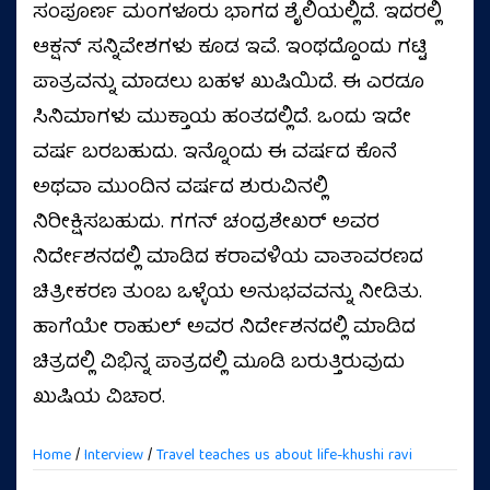
ಸಂಪೂರ್ಣ ಮಂಗಳೂರು ಭಾಗದ ಶೈಲಿಯಲ್ಲಿದೆ. ಇದರಲ್ಲಿ
ಆಕ್ಷನ್‌ ಸನ್ನಿವೇಶಗಳು ಕೂಡ ಇವೆ. ಇಂಥದ್ದೊಂದು ಗಟ್ಟಿ
ಪಾತ್ರವನ್ನು ಮಾಡಲು ಬಹಳ ಖುಷಿಯಿದೆ. ಈ ಎರಡೂ
ಸಿನಿಮಾಗಳು ಮುಕ್ತಾಯ ಹಂತದಲ್ಲಿದೆ. ಒಂದು ಇದೇ
ವರ್ಷ ಬರಬಹುದು. ಇನ್ನೊಂದು ಈ ವರ್ಷದ ಕೊನೆ
ಅಥವಾ ಮುಂದಿನ ವರ್ಷದ ಶುರುವಿನಲ್ಲಿ
ನಿರೀಕ್ಷಿಸಬಹುದು. ಗಗನ್ ಚಂದ್ರಶೇಖರ್ ಅವರ
ನಿರ್ದೇಶನದಲ್ಲಿ ಮಾಡಿದ ಕರಾವಳಿಯ ವಾತಾವರಣದ
ಚಿತ್ರೀಕರಣ ತುಂಬ ಒಳ್ಳೆಯ ಅನುಭವವನ್ನು ನೀಡಿತು.
ಹಾಗೆಯೇ ರಾಹುಲ್ ಅವರ ನಿರ್ದೇಶನದಲ್ಲಿ ಮಾಡಿದ
ಚಿತ್ರದಲ್ಲಿ ವಿಭಿನ್ನ ಪಾತ್ರದಲ್ಲಿ ಮೂಡಿ ಬರುತ್ತಿರುವುದು
ಖುಷಿಯ ವಿಚಾರ.
Home
/
Interview
/
Travel teaches us about life-khushi ravi