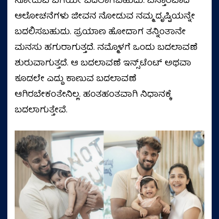
ನೋಡುವ ಬಗೆಯೇ ಬದಲಾಗಬಹುದು. ವಿಸ್ತಾರವಾದ
ಆಲೋಚನೆಗಳು ಜೀವನ ನೋಡುವ ನಮ್ಮ ದೃಷ್ಟಿಯನ್ನೇ
ಬದಲಿಸಬಹುದು. ಪ್ರಯಾಣ ಹೋದಾಗ ತನ್ನಿಂತಾನೇ
ಮನಸು ಹಗುರಾಗುತ್ತದೆ. ನಮ್ಮೊಳಗೆ ಒಂದು ಬದಲಾವಣೆ
ಶುರುವಾಗುತ್ತದೆ. ಆ ಬದಲಾವಣೆ ಇನ್ಸ್‌ಟೆಂಟ್ ಅಥವಾ
ಕೂಡಲೇ ಎದ್ದು ಕಾಣುವ ಬದಲಾವಣೆ
ಆಗಿರಬೇಕಂತೇನಿಲ್ಲ. ಹಂತಹಂತವಾಗಿ ನಿಧಾನಕ್ಕೆ
ಬದಲಾಗುತ್ತೇವೆ.