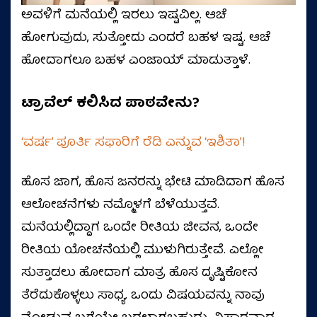
ಅವಳಿಗೆ ಮನೆಯಲ್ಲಿ ಇರಲು ಇಷ್ಟವಿಲ್ಲ. ಆಚೆ
ಹೋಗುವುದು, ಸುತ್ತೋದು ಎಂದರೆ ಬಹಳ ಇಷ್ಟ. ಆಚೆ
ಹೋದಾಗಲೂ ಬಹಳ ಎಂಜಾಯ್‌ ಮಾಡುತ್ತಾಳೆ.
ಟ್ರಾವೆಲ್‌ ಕಲಿಸಿದ ಪಾಠವೇನು?
‘ವರ್ಷ’ ಪೂರ್ತಿ ಸಫಾರಿಗೆ ರೆಡಿ ಎನ್ನುವ ‘ಇಶಿತಾ’!
ಹೊಸ ಜಾಗ, ಹೊಸ ಜನರನ್ನು ಭೇಟಿ ಮಾಡಿದಾಗ ಹೊಸ
ಆಲೋಚನೆಗಳು ನಮ್ಮೊಳಗೆ ಬೆಳೆಯುತ್ತವೆ.
ಮನೆಯಲ್ಲಿದ್ದಾಗ ಒಂದೇ ರೀತಿಯ ಜೀವನ, ಒಂದೇ
ರೀತಿಯ ಯೋಚನೆಯಲ್ಲಿ ಮುಳುಗಿರುತ್ತೇವೆ. ಎಲ್ಲೋ
ಸುತ್ತಾಡಲು ಹೋದಾಗ ಮಾತ್ರ ಹೊಸ ದೃಷ್ಟಿಕೋನ
ತೆರೆದುಕೊಳ್ಳಲು ಸಾಧ್ಯ. ಒಂದು ವಿಷಯವನ್ನು ನಾವು