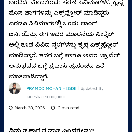
ಬಂದಿದೆ. ಮೊದಲೆರಡು ಸರಣಿ ಸಿನಿಮಾಗಳಲ್ಲಿ ಕೃಷ್ಣ
ಹೊಸ ಜಾಗಗಳನ್ನು ಎಕ್ಸ್‌ಪ್ಲೋರ್‌ ಮಾಡಿದ್ದರು.
ಎರಡೂ ಸಿನಿಮಾಗಳಲ್ಲಿ ಒಂದು ಲಾಂಗ್
ಜರ್ನಿಯಿತ್ತು. ಈಗ ಇದರ ಮೂರನೆಯ ಸೀಕ್ವೆಲ್‌
ಅಲ್ಲಿ ಕೂಡ ವಿವಿಧ ಸ್ಥಳಗಳನ್ನು ಕೃಷ್ಣ ಎಕ್ಸ್‌ಪ್ಲೋರ್‌
ಮಾಡಿದ್ದಾರೆ. ಇದರ ಬಗ್ಗೆ ಹಾಗೂ ಅವರ ಟ್ರಾವೆಲ್‌
ಅನುಭವದ ಬಗ್ಗೆ ಪ್ರವಾಸಿ ಪ್ರಪಂಚದ ಜತೆ
ಮಾತನಾಡಿದ್ದಾರೆ.
PRAMOD MOHAN HEGDE
| Updated By:
jadesha-emmiganur
March 28, 2026
2 min read
ನಿಮ್ಮ ಪ್ರಕಾರ ಪ್ರವಾಸ ಎಂದರೇನು?