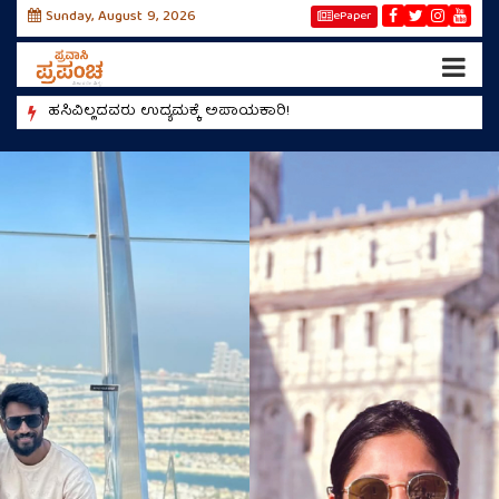
Sunday, August 9, 2026
ePaper
!
ಹಸಿವಿಲ್ಲದವರು ಉದ್ಯಮಕ್ಕೆ ಅಪಾಯಕಾರಿ!
ಮಿಯಾಂವ