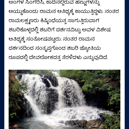
ಅಂಗಳ ಸಿಂಗರಿಸಿ, ಕಾಡಿನಲ್ಲಿರುವ ಹಣ್ಣುಗಳನ್ನು
ಆಯ್ದುಕೊಂಡು ರಾಮನ ಆತಿಥ್ಯಕ್ಕೆ ಕಾಯುತ್ತಿದ್ದಳು. ನಂತರ
ರಾಮಲಕ್ಷ್ಮಣರು ಕಿಷ್ಕಿಂಧೆಯತ್ತ ಸಾಗುತ್ತಿರುವಾಗ
ಶಬರಿಕೊಳ್ಳದಲ್ಲಿ ಶಬರಿಗೆ ದರ್ಶನವಿಟ್ಟು ಅವಳ ವಿಶೇಷ
ಆತಿಥ್ಯಕ್ಕೆ ಸಂತೋಷಪಟ್ಟರು. ನಂತರ ರಾಮನ
ದರ್ಶನದಿಂದ ಸಂತೃಪ್ತಗೊಂಡ ಶಬರಿ ಜ್ಯೋತಿಯ
ರೂಪದಲ್ಲಿ ದೇವಲೋಕದತ್ತ ತೆರಳಿದಳು ಎನ್ನುವುದಿದೆ.