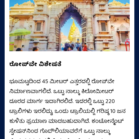
ರೋಪ್‌ವೇ ವಿಶೇಷತೆ
ಭೂಮಟ್ಟದಿಂದ 45 ಮೀಟರ್ ಎತ್ತರದಲ್ಲಿ ರೋಪ್‌ವೇ
ನಿರ್ಮಾಣವಾಗಲಿದೆ. ಒಟ್ಟು ನಾಲ್ಕು ಕಿಲೋಮೀಟರ್
ದೂರದ ಮಾರ್ಗ ಇದಾಗಿರಲಿದೆ. ಇದರಲ್ಲಿ ಒಟ್ಟು 220
ಟ್ರಾಲಿಗಳು ಇರಲಿದ್ದು, ಒಂದು ಟ್ರಾಲಿಯಲ್ಲಿ ಗರಿಷ್ಠ 10 ಜನ
ಕುಳಿತು ಪ್ರಯಾಣ ಮಾಡಬಹುದಾಗಿದೆ. ಕಂಟೋನ್ಮೆಂಟ್
ಸ್ಟೇಷನ್‌ನಿಂದ ಗೊದೌಲಿಯಾವರೆಗೆ ಒಟ್ಟು ನಾಲ್ಕು