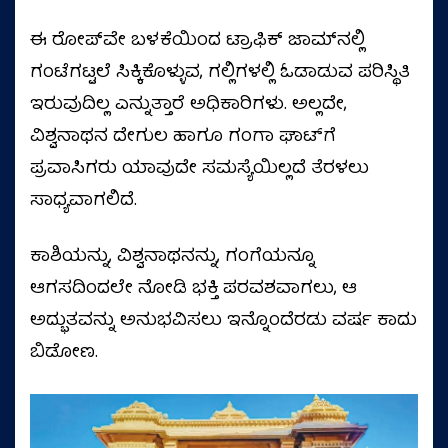
ಈ ರೋಪ್‌ವೇ ಬಳಕೆಯಿಂದ ಟ್ರಾಫಿಕ್‌ ಜಾಮ್‌ನಲ್ಲಿ
ಗಂಟೆಗಟ್ಟಲೆ ಸಿಕ್ಕಿಕೊಳ್ಳುವ, ಗಲ್ಲಿಗಳಲ್ಲಿ ಓಡಾಡುವ ಪರಿಸ್ಥಿತಿ
ಇರುವುದಿಲ್ಲ ಎನ್ನುತ್ತಾರೆ ಅಧಿಕಾರಿಗಳು. ಅಲ್ಲದೇ,
ವಿಶ್ವನಾಥನ ದೇಗುಲ ಹಾಗೂ ಗಂಗಾ ಘಾಟ್‌ಗೆ
ಪ್ರವಾಸಿಗರು ಯಾವುದೇ ಸಮಸ್ಯೆಯಿಲ್ಲದೆ ತೆರಳಲು
ಸಾಧ್ಯವಾಗಲಿದೆ.
ಕಾಶಿಯನ್ನು, ವಿಶ್ವನಾಥನನ್ನು, ಗಂಗೆಯನ್ನೂ
ಆಗಸದಿಂದಲೇ ನೋಡಿ ಭಕ್ತಿ ಪರವಶವಾಗಲು, ಆ
ಅದ್ಭುತವನ್ನು ಅನುಭವಿಸಲು ಇನ್ನೊಂದೆರಡು ವರ್ಷ ಕಾದು
ಬಿಡೋಣ.