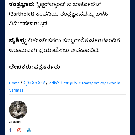
ತಂತ್ರಜ್ಞಾನ:
ಸ್ವಿಟ್ಜರ್‌ಲ್ಯಾಂಡ್ ನ ಬಾರ್ತೊಲೆಟ್
(Bartholet) ಕಂಪೆನಿಯ ತಂತ್ರಜ್ಞಾನವನ್ನು ಬಳಸಿ
ನಿರ್ಮಿಸಲಾಗುತ್ತಿದೆ.
ವೈಶಿಷ್ಟ್ಯ:
ವಿಕಲಚೇತನರು ತಮ್ಮ ಗಾಲಿಕುರ್ಚಿಗಳೊಂದಿಗೆ
ಆರಾಮವಾಗಿ ಪ್ರಯಾಣಿಸಲು ಅವಕಾಶವಿದೆ.
ಲೇಖಕರು: ಪತ್ರಕರ್ತರು
Home
/
ಸ್ಪಿರಿಚುಯಲ್
/
India's first public transport ropeway in
Varanasi
ADMIN