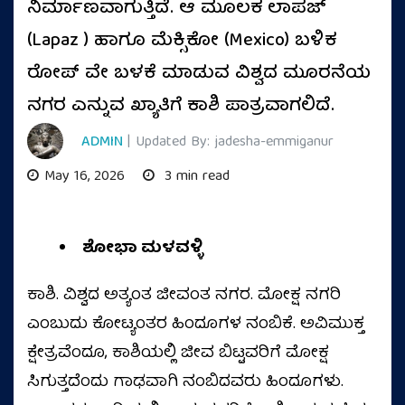
ನಿರ್ಮಾಣವಾಗುತ್ತಿದೆ. ಆ ಮೂಲಕ ಲಾಪಜ್
(Lapaz ) ಹಾಗೂ ಮೆಕ್ಸಿಕೋ (Mexico) ಬಳಿಕ
ರೋಪ್ ವೇ ಬಳಕೆ ಮಾಡುವ ವಿಶ್ವದ ಮೂರನೆಯ
ನಗರ ಎನ್ನುವ ಖ್ಯಾತಿಗೆ ಕಾಶಿ ಪಾತ್ರವಾಗಲಿದೆ.
ADMIN
| Updated By: jadesha-emmiganur
May 16, 2026
3 min read
ಶೋಭಾ ಮಳವಳ್ಳಿ
ಕಾಶಿ. ವಿಶ್ವದ ಅತ್ಯಂತ ಜೀವಂತ ನಗರ. ಮೋಕ್ಷ ನಗರಿ
ಎಂಬುದು ಕೋಟ್ಯಂತರ ಹಿಂದೂಗಳ ನಂಬಿಕೆ. ಅವಿಮುಕ್ತ
ಕ್ಷೇತ್ರವೆಂದೂ, ಕಾಶಿಯಲ್ಲಿ ಜೀವ ಬಿಟ್ಟವರಿಗೆ ಮೋಕ್ಷ
ಸಿಗುತ್ತದೆಂದು ಗಾಢವಾಗಿ ನಂಬಿದವರು ಹಿಂದೂಗಳು.