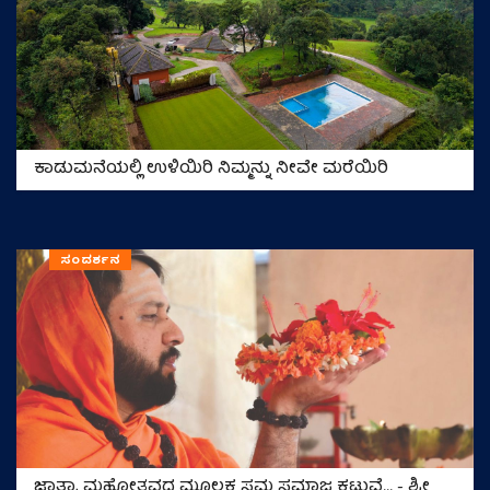
ಕಾಡುಮನೆಯಲ್ಲಿ ಉಳಿಯಿರಿ ನಿಮ್ಮನ್ನು ನೀವೇ ಮರೆಯಿರಿ
ಸಂದರ್ಶನ
ಜಾತ್ರಾ ಮಹೋತ್ಸವದ ಮೂಲಕ ಸಮ ಸಮಾಜ ಕಟ್ಟುವೆ… - ಶ್ರೀ