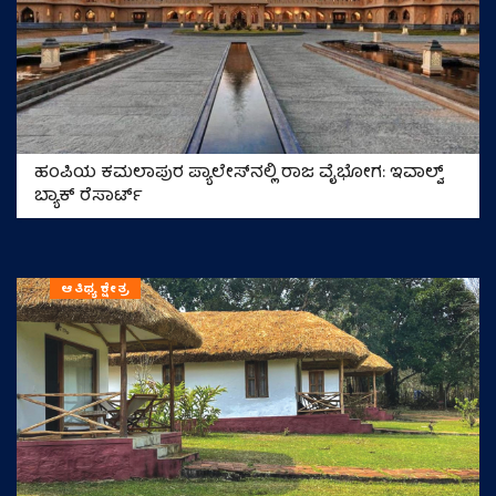
ಹಂಪಿಯ ಕಮಲಾಪುರ ಪ್ಯಾಲೇಸ್‌ನಲ್ಲಿ ರಾಜ ವೈಭೋಗ: ಇವಾಲ್ವ್
ಬ್ಯಾಕ್‌ ರೆಸಾರ್ಟ್‌
ಆತಿಥ್ಯ ಕ್ಷೇತ್ರ