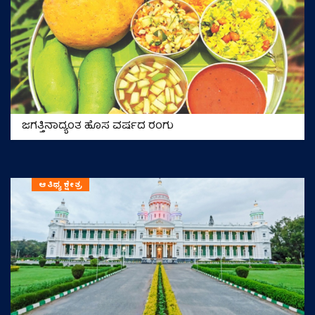
ಜಗತ್ತಿನಾದ್ಯಂತ ಹೊಸ ವರ್ಷದ ರಂಗು
ಆತಿಥ್ಯ ಕ್ಷೇತ್ರ