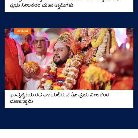
ಪ್ರಭು ನೀಲಕಂಠ ಮಹಾಸ್ವಾಮಿಗಳು
ವಿಶೇಷ
ಭಾವೈಕ್ಯತೆಯ ರಥ ಎಳೆಯಲಿರುವ ಶ್ರೀ ಪ್ರಭು ನೀಲಕಂಠ
ಮಹಾಸ್ವಾಮಿ