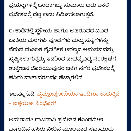
ಪ್ರಯತ್ನಗಳಲ್ಲಿ ಒಂದಾಗಿದ್ದು, ಸುಮಾರು ಐದು ಎಕರೆ
ಪ್ರದೇಶದಲ್ಲಿ ದಟ್ಟ ಕಾಡು ನಿರ್ಮಿಸಲಾಗುತ್ತದೆ.
ಈ ಕಾಡಿನಲ್ಲಿ ಸ್ಥಳೀಯ ಹಾಗೂ ಅಪರೂಪದ ವಿವಿಧ
ಜಾತಿಯ ಮರಗಳು, ಪೊದೆಗಳು ಮತ್ತು ಸಸ್ಯಗಳನ್ನು
ನೆಡುವ ಮೂಲಕ ನೈಸರ್ಗಿಕ ಅರಣ್ಯದ ಅನುಭವವನ್ನು
ಸೃಷ್ಟಿಸಲಾಗುತ್ತದ್ದು, ಇದರಿಂದ ಜೀವವೈವಿಧ್ಯ ಸಂರಕ್ಷಣೆಗೆ
ಉತ್ತೇಜನ ದೊರೆಯುವುದರ ಜತೆಗೆ ನಗರ ಪ್ರದೇಶದಲ್ಲಿ
ಹಸಿರು ವಾತಾವರಣವೂ ಹೆಚ್ಚಾಗಲಿದೆ.
ಇದನ್ನೂ ಓದಿ:
ಹೈಡ್ರೋಫೋಬಿಯಾ ಇಂದಿಗೂ ಕಾಡುತ್ತಿದೆ
– ಐಶ್ವರ್ಯಾ ಸಿಂಧೋಗಿ
ಅಮರಾವತಿ ರಾಜಧಾನಿ ಪ್ರದೇಶದ ಕೊಂಡವೀಟಿ
ವಾಗುವಿನ ಹಸಿರು ನೀರಿನ ಮೂಲವಾದ ಸಖಾಮುರು