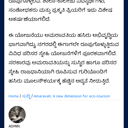
ರೂಪುಗೊಳ್ಳಲಿವೆ. ಶಾಲಾ-ಕಾಲೇಜು ವಿದ್ಯಾರ್ಥಿಗಳು,
ಸಂಶೋಧಕರು ಮತ್ತು ಪ್ರಕೃತಿ ಪ್ರಿಯರಿಗೆ ಇದು ವಿಶೇಷ
ಆಕರ್ಷಣೆಯಾಗಲಿದೆ.
ಈ ಯೋಜನೆಯು ಅಮರಾವತಿಯ ಹಸಿರು ಅಭಿವೃದ್ಧಿಯ
ಭಾಗವಾಗಿದ್ದು, ನಗರದಲ್ಲಿ ಈಗಾಗಲೇ ರೂಪುಗೊಳ್ಳುತ್ತಿರುವ
ವಿವಿಧ ಪರಿಸರ ಸ್ನೇಹಿ ಯೋಜನೆಗಳಿಗೆ ಪೂರಕವಾಗಲಿದೆ.
ಸರಕಾರವು ಅಮರಾವತಿಯನ್ನು ಸುಸ್ಥಿರ ಹಾಗೂ ಪರಿಸರ
ಸ್ನೇಹಿ ರಾಜಧಾನಿಯಾಗಿ ರೂಪಿಸುವ ಗುರಿಯೊಂದಿಗೆ
ಹಸಿರು ಮೂಲಸೌಕರ್ಯಕ್ಕೆ ಹೆಚ್ಚಿನ ಆದ್ಯತೆ ನೀಡುತ್ತಿದೆ.
Home
/
ಸುದ್ದಿ
/
Amaravati: A new dimension for eco-tourism
ADMIN