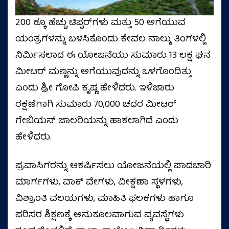
200 ಕ್ಕೂ ಹೆಚ್ಚು ಟಿಪ್ಪರ್‌ಗಳು ಮತ್ತು 50 ಅಗೆಯುವ
ಯಂತ್ರಗಳನ್ನು ಬಳಸಿಕೊಂಡು ಕೇವಲ ನಾಲ್ಕು ತಿಂಗಳಲ್ಲಿ
ನಿರ್ಮಿಸಲಾದ ಈ ಯೋಜನೆಯು ಸುಮಾರು 13 ಲಕ್ಷ ಘನ
ಮೀಟರ್ ಮಣ್ಣನ್ನು ಅಗೆಯುವುದನ್ನು ಒಳಗೊಂಡಿತ್ತು
ಎಂದು ಶ್ರೀ ಗೋಪಿ ಕೃಷ್ಣ ಹೇಳಿದರು. ಇಳಿಜಾರು
ರಕ್ಷಣೆಗಾಗಿ ಸುಮಾರು 70,000 ಚದರ ಮೀಟರ್
ಗೇಬಿಯನ್ ಜಾಲರಿಯನ್ನು ಹಾಕಲಾಗಿದೆ ಎಂದು
ಹೇಳಿದರು.
ಪ್ರವಾಸಿಗರನ್ನು ಆಕರ್ಷಿಸಲು ಯೋಜನೆಯಲ್ಲಿ ಪಾದಚಾರಿ
ಮಾರ್ಗಗಳು, ವಾಕ್‌ ವೇಗಳು, ವೀಕ್ಷಣಾ ಸ್ಥಳಗಳು,
ವಿಶ್ರಾಂತಿ ವಲಯಗಳು, ಮಾಹಿತಿ ಫಲಕಗಳು ಹಾಗೂ
ಪರಿಸರ ಶಿಕ್ಷಣಕ್ಕೆ ಅನುಕೂಲವಾಗುವ ವ್ಯವಸ್ಥೆಗಳು