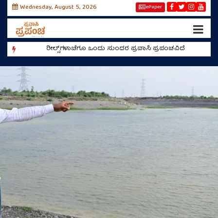
Wednesday, August 5, 2026
ePaper
ರೀಲ್ಸ್‌ಗಳಾಚೆಗೂ ಒಂದು ಸುಂದರ ಪ್ರವಾಸಿ ಪ್ರಪಂಚವಿದೆ
ಕಣ್