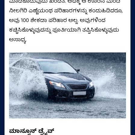
ಮಾಡಿಕೊಡುವುದು ಖಂಡಿತ. ಅದಕ್ಕೆ ಆ ಊರಿನ ಮಂದಿ
ನೀಲಗಿರಿ ಎಣ್ಣೆಯಂಥ ಪರಿಹಾರಗಳನ್ನು ಕಂಡುಹಿಡಿದರೂ,
ಅವು 100 ಶೇಕಡಾ ಪರಿಹಾರ ಅಲ್ಲ. ಅವುಗಳಿಂದ
ಕಚ್ಚಿಸಿಕೊಳ್ಳುವುದನ್ನು ಪೂರ್ತಿಯಾಗಿ ತಪ್ಪಿಸಿಕೊಳ್ಳುವುದು
ಅಸಾಧ್ಯ.
ಮಾನ್ಸೂನ್‌ ಡ್ರೈವ್‌