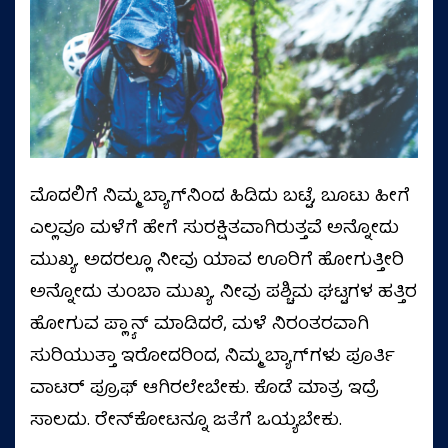
ಮೊದಲಿಗೆ ನಿಮ್ಮ ಬ್ಯಾಗ್‌ನಿಂದ ಹಿಡಿದು ಬಟ್ಟೆ, ಬೂಟು ಹೀಗೆ
ಎಲ್ಲವೂ ಮಳೆಗೆ ಹೇಗೆ ಸುರಕ್ಷಿತವಾಗಿರುತ್ತವೆ ಅನ್ನೋದು
ಮುಖ್ಯ. ಅದರಲ್ಲೂ ನೀವು ಯಾವ ಊರಿಗೆ ಹೋಗುತ್ತೀರಿ
ಅನ್ನೋದು ತುಂಬಾ ಮುಖ್ಯ. ನೀವು ಪಶ್ಚಿಮ ಘಟ್ಟಗಳ ಹತ್ತಿರ
ಹೋಗುವ ಪ್ಲ್ಯಾನ್‌ ಮಾಡಿದರೆ, ಮಳೆ ನಿರಂತರವಾಗಿ
ಸುರಿಯುತ್ತಾ ಇರೋದರಿಂದ, ನಿಮ್ಮ ಬ್ಯಾಗ್‌ಗಳು ಪೂರ್ತಿ
ವಾಟರ್‌ ಪ್ರೂಫ್‌ ಆಗಿರಲೇಬೇಕು. ಕೊಡೆ ಮಾತ್ರ ಇದ್ರೆ
ಸಾಲದು. ರೇನ್‌ಕೋಟನ್ನೂ ಜತೆಗೆ ಒಯ್ಯಬೇಕು.