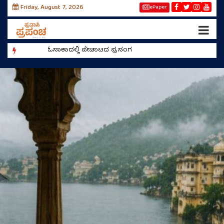
Friday, August 7, 2026
ePaper
ಓಸಾಕಾದಲ್ಲಿ ಪೇಚಾಟದ ಪ್ರಸಂಗ
ರೀಲ