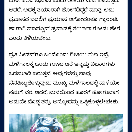
ಮಳೆಗಾಲದ ಪ್ರವಾಸ ಒಂದು ರೀತಿಯ ಮಜ ಕೊಡುತ್ತದೆ.
ಆದರೆ, ಅದಕ್ಕೆ ತಯಾರಾಗಿ ಹೋಗದಿದ್ದರೆ ಮಾತ್ರ ಅದು
ಪ್ರವಾಸದ ಬದಲಿಗೆ ಪ್ರಯಾಸ ಆಗೋದಂತೂ ಗ್ಯಾರಂಟಿ.
ಹಾಗಾಗಿ ಮಾನ್ಸೂನ್‌ ಪ್ರವಾಸಕ್ಕೆ ತಯಾರಾಗೋದು ಹೇಗೆ
ಎಂದು ತಿಳಿಯಬೇಕು.
ಪ್ರತಿ ಸೀಸನ್‌ಗೂ ಒಂದೊಂದು ರೀತಿಯ ಗುಣ ಇದ್ರೆ,
ಮಳೆಗಾಲಕ್ಕೆ ಒಂದು ಗುಣದ ಜತೆ ಇನ್ನಷ್ಟು ವಿಚಾರಗಳು
ಒಡಮೂಡಿ ಬರುತ್ತವೆ. ಅವುಗಳನ್ನು ನಾವು
ನೆನಪಿಟ್ಟುಕೊಳ್ಳುವುದು ಮುಖ್ಯ. ಮಳೆಗಾಲದಲ್ಲಿ ಮಳೆಯೇ
ನಮಗೆ ವರ. ಆದರೆ, ಮನೆಯಿಂದ ಹೊರಗೆ ಹೋಗುವಾಗ
ಅದುವೇ ದೊಡ್ಡ ಶತ್ರು ಅನ್ನೋದನ್ನು ಒಪ್ಪಿಕೊಳ್ಳಲೇಬೇಕು.