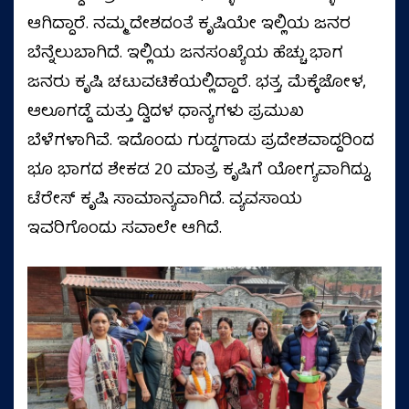
ಆಗಿದ್ದಾರೆ. ನಮ್ಮ ದೇಶದಂತೆ ಕೃಷಿಯೇ ಇಲ್ಲಿಯ ಜನರ
ಬೆನ್ನೆಲುಬಾಗಿದೆ. ಇಲ್ಲಿಯ ಜನಸಂಖ್ಯೆಯ ಹೆಚ್ಚು ಭಾಗ
ಜನರು ಕೃಷಿ ಚಟುವಟಿಕೆಯಲ್ಲಿದ್ದಾರೆ. ಭತ್ತ, ಮೆಕ್ಕೆಜೋಳ,
ಆಲೂಗಡ್ಡೆ ಮತ್ತು ದ್ವಿದಳ ಧಾನ್ಯಗಳು ಪ್ರಮುಖ
ಬೆಳೆಗಳಾಗಿವೆ. ಇದೊಂದು ಗುಡ್ಡಗಾಡು ಪ್ರದೇಶವಾದ್ದರಿಂದ
ಭೂ ಭಾಗದ ಶೇಕಡ 20 ಮಾತ್ರ ಕೃಷಿಗೆ ಯೋಗ್ಯವಾಗಿದ್ದು,
ಟೆರೇಸ್ ಕೃಷಿ ಸಾಮಾನ್ಯವಾಗಿದೆ. ವ್ಯವಸಾಯ
ಇವರಿಗೊಂದು ಸವಾಲೇ ಆಗಿದೆ.