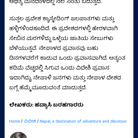
ಆಥಿತ್ಯ ಮನದಾಳದಲ್ಲಿ ನೆಲೆ ನಿಂತು ಬಿಡುತ್ತದೆ.
ಸುತ್ತಲ ಪ್ರದೇಶ ಕ್ಯಾಸ್ಕೇಡಿಂಗ್ ಜಲಪಾತಗಳು ಮತ್ತು
ಹಳ್ಳಿಗಳಿಂದಕೂಡಿದೆ. ಈ ಪ್ರದೇಶದಗಳಲ್ಲಿ ಹೇರಳವಾಗಿ
ಸೇಬಿನ ಮರಗಳಿದ್ದು ಒಳ್ಳೆಯ ಜಾತಿಯ ಸೇಬುಗಳು
ಬೆಳೆಯುತ್ತವೆ. ನೇಪಾಳದ ಪ್ರವಾಸವು ಬಹು
ದಿನಗಳವರೆಗೆ ಕಾಡುವ ಒಂದು ಪ್ರವಾಸವಾಗಿದೆ. ಅತ್ಯಂತ
ಕಡಿಮೆ ವೆಚ್ಚದಲ್ಲಿ ಸಿಗುವ ಒಂದು ವಿದೇಶಿ ಪ್ರವಾಸ
ಇದಾಗಿದ್ದು, ನೇಪಾಳಿ ಜನಗಳು ಮತ್ತು ನೇಪಾಳ ದೇಶದ
ಬಗ್ಗೆ ಹೆಮ್ಮೆ ಮೂಡುವಂತೆ ಮಾಡುತ್ತದೆ.
ಲೇಖಕರು: ಹವ್ಯಾಸಿ ಬರಹಗಾರರು
Home
/
ವಿದೇಶ
/
Nepal, a destination of adventure and devotion