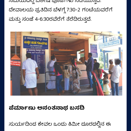
ಸಮಯದಲ್ಲಿ ವಿಶೇಷ ಪೂಜೆಗಳು ನಡೆಯುತ್ತದೆ.
ದೇವಾಲಯ ಪ್ರತಿದಿನ ಬೆಳಗ್ಗೆ 7:30-2 ಗಂಟೆಯವರೆಗೆ
ಮತ್ತು ಸಂಜೆ 4-6:30ರವೆರೆಗೆ ತೆರೆದಿರುತ್ತದೆ.
ಪೆರ್ಮಾಣು ಅನಂತನಾಥ ಬಸದಿ
ಸುರ್ಯದಿಂದ ಕೇವಲ ಒಂದು ಕಿಮೀ ದೂರದಲ್ಲಿನ ಈ