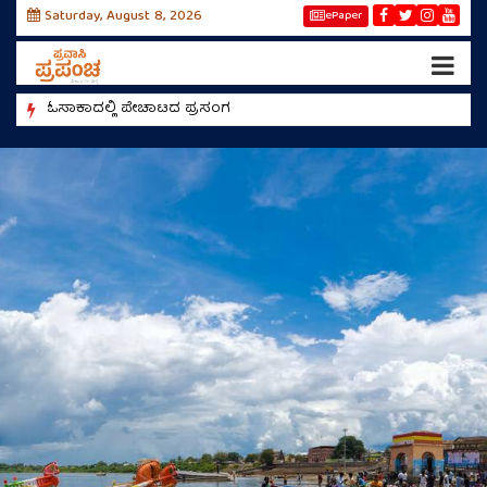
Saturday, August 8, 2026
ePaper
ಓಸಾಕಾದಲ್ಲಿ ಪೇಚಾಟದ ಪ್ರಸಂಗ
ರೀಲ್ಸ