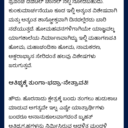
ಪ್ರಪಂಚ ಡಿಜಿಟಲ್ ಚಾನೆಲ್ ನಲ್ಲಿ ನೋಡಬಹುದು.
ಕುಂಕುಮಾರ್ಚನೆಯೂ ಕೂಡ ಇಲ್ಲಿ ಅತ್ಯಂತ ವಿಶೇಷವಾಗಿ
ಮತ್ತು ಅತ್ಯಂತ ಶಾಸ್ತ್ರೋಕ್ತವಾಗಿ ದಿನದಲ್ಲೆರಡು ಬಾರಿ
ನಡೆಯುತ್ತದೆ. ಹೋಮಹವನಗಳಿಗಾಗಿಯೇ ಯಾಜ್ಞವಲ್ಕ
ಯಾಗಶಾಲೆಯ ನಿರ್ಮಾಣವಾಗಿದ್ದು, ಇಲ್ಲಿ ಮಹಾಗಣಪತಿ
ಹೋಮ, ಮಹಾಚಂಡಿಕಾ ಹೋಮ, ನಾಮಕರಣ,
ಅಕ್ಷರಾಭ್ಯಾಸ ಸೇರಿದಂತೆ ಹಲವು ವಿಶೇಷಗಳು
ಜರುಗುತ್ತವೆ.
ಆತಿಥ್ಯಕ್ಕೆ ತುಂಗಾ-ಭದ್ರಾ-ನೇತ್ರಾವತಿ!
ಹೌದು. ಹೊರನಾಡು ಕ್ಷೇತ್ರಕ್ಕೆ ಬಂದು ತಂಗಲು ಹುಡುಕಾಟ
ಮಾಡುವ ಅಗತ್ಯವೇ ಇಲ್ಲ. ಎಷ್ಟೇ ಯಾತ್ರಾರ್ಥಿಗಳು
ಬಂದರೂ ಅನಾನುಕೂಲವಾಗದಂತೆ ಬೃಹತ್
ಆತಿಥ್ಯಗೃಹಗಳನ್ನು ನಿರ್ಮಿಸಿರುವ ಆಡಳಿತ ಮಂಡಳಿ