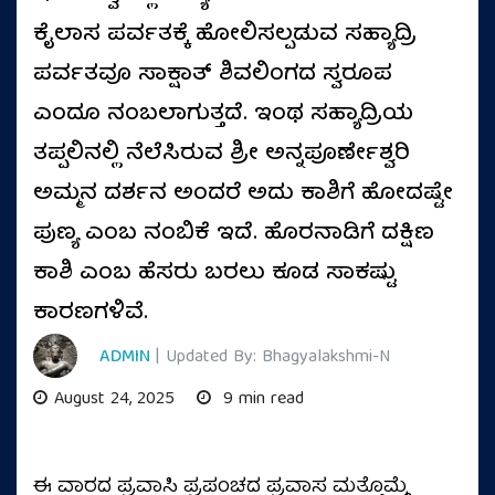
ಕೈಲಾಸ ಪರ್ವತಕ್ಕೆ ಹೋಲಿಸಲ್ಪಡುವ ಸಹ್ಯಾದ್ರಿ
ಪರ್ವತವೂ ಸಾಕ್ಷಾತ್ ಶಿವಲಿಂಗದ ಸ್ವರೂಪ
ಎಂದೂ ನಂಬಲಾಗುತ್ತದೆ. ಇಂಥ ಸಹ್ಯಾದ್ರಿಯ
ತಪ್ಪಲಿನಲ್ಲಿ ನೆಲೆಸಿರುವ ಶ್ರೀ ಅನ್ನಪೂರ್ಣೇಶ್ವರಿ
ಅಮ್ಮನ ದರ್ಶನ ಅಂದರೆ ಅದು ಕಾಶಿಗೆ ಹೋದಷ್ಟೇ
ಪುಣ್ಯ ಎಂಬ ನಂಬಿಕೆ ಇದೆ. ಹೊರನಾಡಿಗೆ ದಕ್ಷಿಣ
ಕಾಶಿ ಎಂಬ ಹೆಸರು ಬರಲು ಕೂಡ ಸಾಕಷ್ಟು
ಕಾರಣಗಳಿವೆ.
ADMIN
| Updated By: Bhagyalakshmi-N
August 24, 2025
9 min read
ಈ ವಾರದ ಪ್ರವಾಸಿ ಪ್ರಪಂಚದ ಪ್ರವಾಸ ಮತ್ತೊಮ್ಮೆ