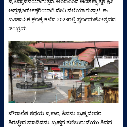
ಪ್ರತಿಷ್ಠಾಪನೆಯಾಗುತ್ತದೆ. ಅಂದಿನಿಂದ ಆದಿಶಕ್ತ್ಯಾತ್ಮಕ ಶ್ರೀ
ಅನ್ನಪೂರ್ಣೇಶ್ವರಿಯಾಗಿ ದೇವಿ ನೆಲೆಯಾಗುತ್ತಾಳೆ. ಈ
ಐತಿಹಾಸಿಕ ಕ್ಷಣಕ್ಕೆ ಕಳೆದ 2023ರಲ್ಲಿ ಸ್ವರ್ಣಮಹೋತ್ಸವದ
ಸಂಭ್ರಮ.
ಪೌರಾಣಿಕ ಕಥೆಯ ಪ್ರಕಾರ, ಶಿವನು ಬ್ರಹ್ಮ ದೇವರ
ಶಿರಚ್ಛೇದ ಮಾಡಿದನು. ಬ್ರಹ್ಮನ ತಲೆಬುರುಡೆಯು ಶಿವನ