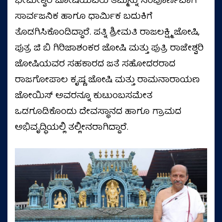
ಭೀಮೇಶ್ವರ ಜೋಷಿಯವರು ತಮ್ಮನ್ನು ಸಂಪೂರ್ಣವಾಗಿ
ಸಾರ್ವಜನಿಕ ಹಾಗೂ ಧಾರ್ಮಿಕ ಬದುಕಿಗೆ
ತೊಡಗಿಸಿಕೊಂಡಿದ್ದಾರೆ. ಪತ್ನಿ ಶ್ರೀಮತಿ ರಾಜಲಕ್ಷ್ಮಿ ಜೋಷಿ,
ಪುತ್ರ ಜಿ ಬಿ ಗಿರಿಜಾಶಂಕರ ಜೋಷಿ ಮತ್ತು ಪುತ್ರಿ ರಾಜೇಶ್ವರಿ
ಜೋಷಿಯವರ ಸಹಕಾರದ ಜತೆ ಸಹೋದರರಾದ
ರಾಜಗೋಪಾಲ ಕೃಷ್ಣ ಜೋಷಿ ಮತ್ತು ರಾಮನಾರಾಯಣ
ಜೋಯಿಸ್ ಅವರನ್ನೂ ಕುಟುಂಬಸಮೇತ
ಒಡಗೂಡಿಕೊಂಡು ದೇವಸ್ಥಾನದ ಹಾಗೂ ಗ್ರಾಮದ
ಅಭಿವೃದ್ಧಿಯಲ್ಲಿ ತಲ್ಲೀನರಾಗಿದ್ದಾರೆ.