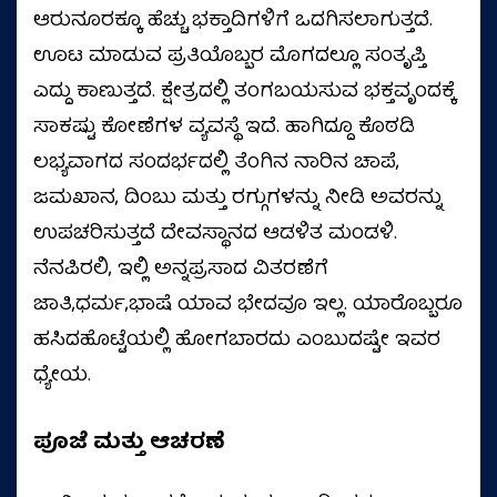
ಆರುನೂರಕ್ಕೂ ಹೆಚ್ಚು ಭಕ್ತಾದಿಗಳಿಗೆ ಒದಗಿಸಲಾಗುತ್ತದೆ.
ಊಟ ಮಾಡುವ ಪ್ರತಿಯೊಬ್ಬರ ಮೊಗದಲ್ಲೂ ಸಂತೃಪ್ತಿ
ಎದ್ದು ಕಾಣುತ್ತದೆ. ಕ್ಷೇತ್ರದಲ್ಲಿ ತಂಗಬಯಸುವ ಭಕ್ತವೃಂದಕ್ಕೆ
ಸಾಕಷ್ಟು ಕೋಣೆಗಳ ವ್ಯವಸ್ಥೆ ಇದೆ. ಹಾಗಿದ್ದೂ ಕೊಠಡಿ
ಲಭ್ಯವಾಗದ ಸಂದರ್ಭದಲ್ಲಿ ತೆಂಗಿನ ನಾರಿನ ಚಾಪೆ,
ಜಮಖಾನ, ದಿಂಬು ಮತ್ತು ರಗ್ಗುಗಳನ್ನು ನೀಡಿ ಅವರನ್ನು
ಉಪಚರಿಸುತ್ತದೆ ದೇವಸ್ಥಾನದ ಆಡಳಿತ ಮಂಡಳಿ.
ನೆನಪಿರಲಿ, ಇಲ್ಲಿ ಅನ್ನಪ್ರಸಾದ ವಿತರಣೆಗೆ
ಜಾತಿ,ಧರ್ಮ,ಭಾಷೆ ಯಾವ ಭೇದವೂ ಇಲ್ಲ. ಯಾರೊಬ್ಬರೂ
ಹಸಿದಹೊಟ್ಟೆಯಲ್ಲಿ ಹೋಗಬಾರದು ಎಂಬುದಷ್ಟೇ ಇವರ
ಧ್ಯೇಯ.
ಪೂಜೆ ಮತ್ತು ಆಚರಣೆ