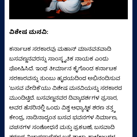
ವಿಶೇಷ ಮನವಿ:
ಕರ್ನಾಟಕ ಸರಕಾರವು ಮಹಾನ್ ಮಾನವತವಾದಿ
ಬಸವಣ್ಣನವರನ್ನು ಸಾಂಸ್ಕೃತಿಕ ನಾಯಕ ಎಂದು
ಘೋಷಿಸಿದೆ. ಇಂಥ ತೀರ್ಮಾನ ಕೈಗೊಂಡ ಕರ್ನಾಟಕ
ಸರಕಾರವನ್ನು ತುಂಬು ಹೃದಯದಿಂದ ಅಭಿನಂದಿಸುವ
ʼಬಸವ ವೇದಿಕೆʼಯು ವಿಶೇಷ ಮನವಿಯನ್ನು ಸರಕಾರದ
ಮುಂದಿಟ್ಟಿದೆ. ಬಸವಣ್ಣನವರ ದಿವ್ಯಾದರ್ಶಗಳ ಪ್ರಸಾರ,
ಅವರ ಹೆಸರಿನಲ್ಲಿ ಒಂದು ವಿಶ್ವ ಆಧ್ಯಾತ್ಮಿಕ ಶರಣ ತತ್ತ್ವ
ಕೇಂದ್ರ, ನಾಡಿನಾದ್ಯಂತ ಬಸವ ಭವನಗಳ ನಿರ್ಮಾಣ,
ವಚನಗಳ ಸಂಶೋಧನೆ ಮತ್ತು ಪ್ರಕಟಣೆ, ಬಸವಾದಿ