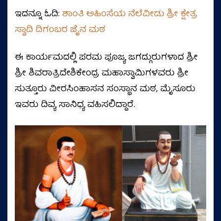
ಇದನ್ನೂ ಓದಿ:
ಶಾಂತಿ ಅಹಿಂಸೆಯ ನೆಲೆವೀಡು ಶ್ರೀ ಕ್ಷೇತ್ರ
ಸ್ವಾದಿ ದಿಗಂಬರ ಜೈನ ಮಠ
ಈ ಕಾರ್ಯಮದಲ್ಲಿ ಪರಮ ಪೂಜ್ಯ ಜಗದ್ಗುರುಗಳಾದ ಶ್ರೀ
ಶ್ರೀ ಶಿವರಾತ್ರಿದೇಶಿಕೇಂದ್ರ ಮಹಾಸ್ವಾಮಿಗಳವರು ಶ್ರೀ
ಸುತ್ತೂರು ವೀರಸಿಂಹಾಸನ ಸಂಸ್ಥಾನ ಮಠ, ಮೈಸೂರು
ಇವರು ದಿವ್ಯ ಸಾನಿಧ್ಯ ವಹಿಸಲಿದ್ದಾರೆ.