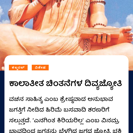
ಕಲ್ಚರಲ್
ವಿಶೇಷ
ಕಾಲಾತೀತ ಚಿಂತನೆಗಳ ದಿವ್ಯಜ್ಯೋತಿ
ವಚನ ಸಾಹಿತ್ಯ ಎಂಬ ಶ್ರೇಷ್ಠವಾದ ಅನುಭಾವ
ಜಗತ್ತಿಗೆ ನೀಡಿದ ಹಿರಿಮೆ ಬಸವಾದಿ ಶರಣರಿಗೆ
ಸಲ್ಲುತ್ತದೆ. ʼಎನಗಿಂತ ಕಿರಿಯರಿಲ್ಲʼ ಎಂಬ ವಿನಮ್ರ
ಭಾವದಿಂದ ಜಗತ್ತನ್ನು ಬೆಳಗಿದ ಜಗದ ಜ್ಯೋತಿ, ಭಕ್ತಿ