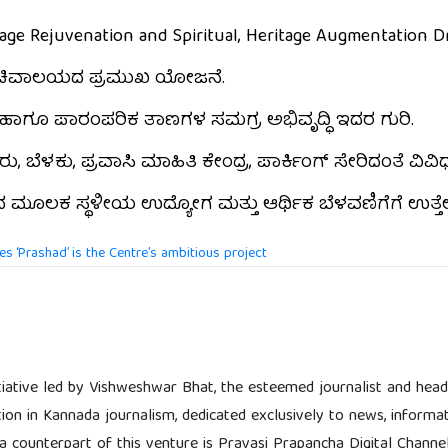
e Rejuvenation and Spiritual, Heritage Augmentation Dr
 ಸಚಿವಾಲಯದ ಪ್ರಮುಖ ಯೋಜನೆ.
ಹಾಗೂ ಪಾರಂಪರಿಕ ತಾಣಗಳ ಸಮಗ್ರ ಅಭಿವೃದ್ಧಿ ಇದರ ಗುರಿ.
ನೀರು, ಬೆಳಕು, ಪ್ರವಾಸಿ ಮಾಹಿತಿ ಕೇಂದ್ರ, ಪಾರ್ಕಿಂಗ್ ಸೇರಿದಂತೆ ವಿವಿ
 ಮೂಲಕ ಸ್ಥಳೀಯ ಉದ್ಯೋಗ ಮತ್ತು ಆರ್ಥಿಕ ಬೆಳವಣಿಗೆಗೆ ಉತ್ತ
s ‘Prashad’ is the Centre’s ambitious project
tiative led by Vishweshwar Bhat, the esteemed journalist and head 
tion in Kannada journalism, dedicated exclusively to news, informat
ia counterpart of this venture is Pravasi Prapancha Digital Channe