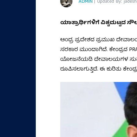
ADMIN
| Updated By: jades
ಯಾತ್ರಾರ್ಥಿಗಳಿಗೆ ವಿಶ್ವಮಟ್ಟದ ಸ
ಆಂಧ್ರ ಪ್ರದೇಶದ ಪ್ರಮುಖ ದೇವಾಲಯಗ
ಸರಕಾರ ಮುಂದಾಗಿದೆ. ಕೇಂದ್ರದ PRASH
ಯೋಜನೆಯಡಿ ದೇವಾಲಯಗಳ ಸುತ್ತಮು
ರೂಪಿಸಲಾಗುತ್ತಿದೆ. ಈ ಕುರಿತು ಕೇಂ