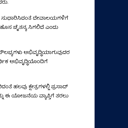
ದರು.
ತಷ್ಟು ಸುಧಾರಿಸಿದಂತೆ ದೇವಾಲಯಗಳಿಗೆ
 ಹೊಸ ಚೈತನ್ಯ ಸಿಗಲಿದೆ ಎಂದು
ೌಲಭ್ಯಗಳು ಅಭಿವೃದ್ಧಿಯಾಗುವುದರ
್ಥಿಕ ಅಭಿವೃದ್ಧಿಯೊಂದಿಗೆ
ತೆ ಹಲವು ಕ್ಷೇತ್ರಗಳಲ್ಲಿ ಪ್ರಸಾದ್
ನು ಈ ಯೋಜನೆಯ ವ್ಯಾಪ್ತಿಗೆ ತರಲು