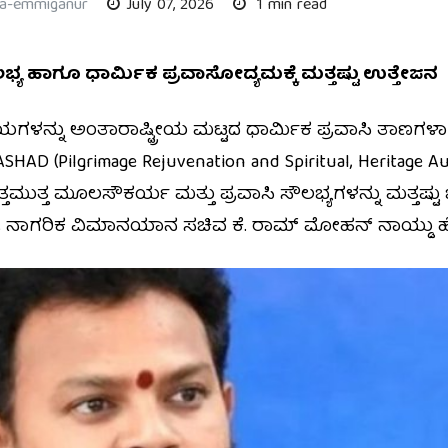
ha-emmiganur
July 07, 2026
1 min read
ೌಲಭ್ಯ ಹಾಗೂ ಧಾರ್ಮಿಕ ಪ್ರವಾಸೋದ್ಯಮಕ್ಕೆ ಮತ್ತಷ್ಟು ಉತ್ತೇಜನ
ಳನ್ನು ಅಂತಾರಾಷ್ಟ್ರೀಯ ಮಟ್ಟದ ಧಾರ್ಮಿಕ ಪ್ರವಾಸಿ ತಾಣಗಳಾಗಿ
AD (Pilgrimage Rejuvenation and Spiritual, Heritage A
ತ್ತ ಮೂಲಸೌಕರ್ಯ ಮತ್ತು ಪ್ರವಾಸಿ ಸೌಲಭ್ಯಗಳನ್ನು ಮತ್ತಷ್
ದ್ರ ನಾಗರಿಕ ವಿಮಾನಯಾನ ಸಚಿವ ಕೆ. ರಾಮ್‌ ಮೋಹನ್‌ ನಾಯ್ಡು ಹೇಳ