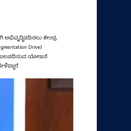
 ಅಭಿವೃದ್ಧಿಪಡಿಸಲು ಕೇಂದ್ರ
ugmentation Drive)
ಟು ಬಲಪಡಿಸುವ ಯೋಜನೆ
ಿದ್ದಾರೆ.