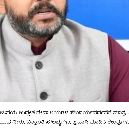
ಜನೆಯ ಉದ್ದೇಶ ದೇವಾಲಯಗಳ ಸೌಂದರ್ಯವರ್ಧನೆಗೆ ಮಾತ್ರ ಸೀಮಿ
 ಕುಡಿಯುವ ನೀರು, ವಿಶ್ರಾಂತಿ ಸೌಲಭ್ಯಗಳು, ಪ್ರವಾಸಿ ಮಾಹಿತಿ ಕೇ