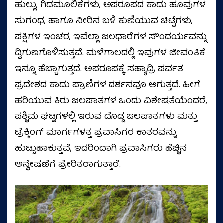
ಹುಲ್ಲು, ಗಿಡಮೂಲಿಕೆಗಳು, ಅಪರೂಪದ ಕಾಡು ಹೂವುಗಳ
ಸುಗಂಧ, ಹಾಗೂ ನೀರಿನ ಬಳಿ ಕುಣಿಯುವ ಚಿಟ್ಟೆಗಳು,
ಪಕ್ಷಿಗಳ ಇಂಚರ, ಇವೆಲ್ಲಾ ಜಲಧಾರೆಗಳ ಸೌಂದರ್ಯವನ್ನು
ದ್ವಿಗುಣಗೊಳಿಸುತ್ತವೆ. ಮಳೆಗಾಲದಲ್ಲಿ ಇವುಗಳ ಜೀವಂತಿಕೆ
ಇನ್ನೂ ಹೆಚ್ಚಾಗುತ್ತದೆ. ಅಪರೂಪಕ್ಕೆ ಸಹ್ಯಾದ್ರಿ ಪರ್ವತ
ಪ್ರದೇಶದ ಕಾಡು ಪ್ರಾಣಿಗಳ ದರ್ಶನವೂ ಆಗುತ್ತದೆ. ಹೀಗೆ
ಹರಿಯುವ ಕಿರು ಜಲಪಾತಗಳ ಒಂದು ವಿಶೇಷತೆಯೆಂದರೆ,
ಪಶ್ಚಿಮ ಘಟ್ಟಗಳಲ್ಲಿ ಇರುವ ದೊಡ್ಡ ಜಲಪಾತಗಳು ಮತ್ತು
ಟ್ರೆಕ್ಕಿಂಗ್ ಮಾರ್ಗಗಳತ್ತ ಪ್ರವಾಸಿಗರ ಕಾತರವನ್ನು
ಹುಟ್ಟುಹಾಕುತ್ತವೆ, ಇದರಿಂದಾಗಿ ಪ್ರವಾಸಿಗರು ಹೆಚ್ಚಿನ
ಅನ್ವೇಷಣೆಗೆ ಪ್ರೇರಿತರಾಗುತ್ತಾರೆ.