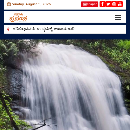
Sunday, August 9, 2026
ePaper
!
ಹಸಿವಿಲ್ಲದವರು ಉದ್ಯಮಕ್ಕೆ ಅಪಾಯಕಾರಿ!
ಮಿಯಾಂವ