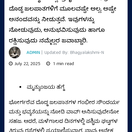
ದೊಡ್ಡ ಜಲಪಾತಗಳಿಗೆ ಮೂಲವಷ್ಟೇ ಅಲ್ಲ, ಅಷ್ಟೇ
ಅನಂದವನ್ನು ನೀಡುತ್ತವೆ. ಇವುಗಳನ್ನು
ನೋಡುವುದು, ಅನುಭವಿಸುವುದು ಹಾಗೂ
ರಕ್ಷಿಸುವುದು ನಮ್ಮೆಲ್ಲರ ಜವಾಬ್ದಾರಿ.
ADMIN
| Updated By: Bhagyalakshmi-N
July 22, 2025
1 min read
ಮೃತ್ಯುಂಜಯ ಹೆಗ್ಡೆ
ಭೋರ್ಗರೆವ ದೊಡ್ಡ ಜಲಪಾತಗಳ ಗಂಭೀರ ಸೌಂದರ್ಯ
ಮತ್ತು ಭವ್ಯತೆಯನ್ನು ನೋಡಿ ವಾವ್! ಅನಿಸುವುದೇನೋ
ಸಹಜ. ಆದರೆ, ಮಳೆಗಾಲದ ದಿನಗಳಲ್ಲಿ ಪಶ್ಚಿಮ ಘಟ್ಟಗಳ
ತಿರುವು ರಸ್ತೆಗಳಲ್ಲಿ ಪ್ರಯಾಣಿಸುವಾಗ, ನಾವು ಅನೇಕ