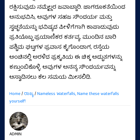
ರಕ್ಷಿಸುವುದು ನಮ್ಮೆಲ್ಲರ ಜವಾಬ್ದಾರಿ. ಜಾಗರೂಕತೆಯಿಂದ
ಅನುಭವಿಸಿ, ಅವುಗಳ ಸಹಜ ಸೌಂದರ್ಯ ಮತ್ತು
ಸ್ವಚ್ಛತೆಯನ್ನು ಭವಿಷ್ಯದ ಪೀಳಿಗೆಗಾಗಿ ಕಾಪಾಡುವುದು
ಪ್ರತಿಯೊಬ್ಬ ಪ್ರಯಾಣಿಕರ ಕರ್ತವ್ಯ. ಮುಂದಿನ ಬಾರಿ
ಪಶ್ಚಿಮ ಘಟ್ಟಗಳ ಪ್ರವಾಸ ಕೈಗೊಂಡಾಗ, ರಸ್ತೆಯ
ಅಂಚಿನಲ್ಲಿ ಅರಳಿದ ಪ್ರಕೃತಿಯ ಈ ಚಿಕ್ಕ ಅದ್ಭುತಗಳನ್ನು
ಕಣ್ತುಂಬಿಕೊಳ್ಳಿ. ಅವುಗಳ ಅನನ್ಯ ಸೌಂದರ್ಯವನ್ನು
ಆಸ್ವಾದಿಸಲು ಕೆಲ ಸಮಯ ಮೀಸಲಿಡಿ.
Home
/
ರಾಜ್ಯ
/
Nameless Waterfalls, Name these waterfalls
yourself!
ADMIN