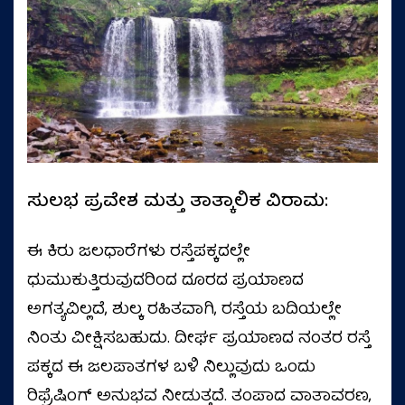
ಸುಲಭ ಪ್ರವೇಶ ಮತ್ತು ತಾತ್ಕಾಲಿಕ ವಿರಾಮ:
ಈ ಕಿರು ಜಲಧಾರೆಗಳು ರಸ್ತೆಪಕ್ಕದಲ್ಲೇ
ಧುಮುಕುತ್ತಿರುವುದರಿಂದ ದೂರದ ಪ್ರಯಾಣದ
ಅಗತ್ಯವಿಲ್ಲದೆ, ಶುಲ್ಕ ರಹಿತವಾಗಿ, ರಸ್ತೆಯ ಬದಿಯಲ್ಲೇ
ನಿಂತು ವೀಕ್ಷಿಸಬಹುದು. ದೀರ್ಘ ಪ್ರಯಾಣದ ನಂತರ ರಸ್ತೆ
ಪಕ್ಕದ ಈ ಜಲಪಾತಗಳ ಬಳಿ ನಿಲ್ಲುವುದು ಒಂದು
ರಿಫ್ರೆಷಿಂಗ್ ಅನುಭವ ನೀಡುತ್ತದೆ. ತಂಪಾದ ವಾತಾವರಣ,