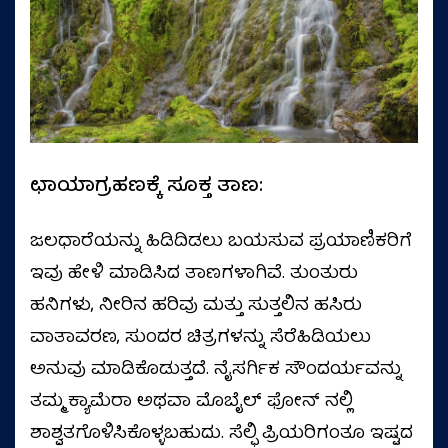
ಛಾಯಾಗ್ರಹಣಕ್ಕೆ ಸೂಕ್ತ ತಾಣ:
ಜಲಧಾರೆಯನ್ನು ಹಿಡಿದಿಡಲು ಬಯಸುವ ಪ್ರಯಾಣಿಕರಿಗೆ
ಇವು ಹೇಳಿ ಮಾಡಿಸಿದ ತಾಣಗಳಾಗಿವೆ. ತುಂತುರು
ಹನಿಗಳು, ನೀರಿನ ಹರಿವು ಮತ್ತು ಸುತ್ತಲಿನ ಹಸಿರು
ವಾತಾವರಣ, ಸುಂದರ ಚಿತ್ರಗಳನ್ನು ಸೆರೆಹಿಡಿಯಲು
ಅನುವು ಮಾಡಿಕೊಡುತ್ತದೆ. ನೈಸರ್ಗಿಕ ಸೌಂದರ್ಯವನ್ನು
ತಮ್ಮ ಕ್ಯಾಮೆರಾ ಅಥವಾ ಮೊಬೈಲ್ ಫೋನ್ ನಲ್ಲಿ
ಶಾಶ್ವತಗೊಳಿಸಿಕೊಳ್ಳಬಹುದು. ಸೆಲ್ಫಿ ಪ್ರಿಯರಿಗಂತೂ ಇಷ್ಟದ