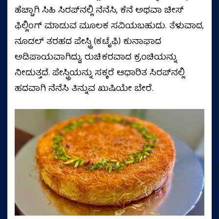
ಹೆಚ್ಚಾಗಿ ಸಿಹಿ ಸಿರಪ್‌ನಲ್ಲಿ ನೆನೆಸಿ, ಕೆನೆ ಅಥವಾ ಚೀಸ್
ಫಿಲ್ಲಿಂಗ್‌ ಮಾಡುವ ಮೂಲಕ ಸವಿಯಬಹುದು. ತೆಳುವಾದ,
ನೂಡಲ್ ತರಹದ ಪೇಸ್ಟ್ರಿ (ಕಟೈಫಿ) ಕುನಾಫಾದ
ಅಡಿಪಾಯವಾಗಿದ್ದು, ರುಚಿಕರವಾದ ಕ್ರಂಚಿಯನ್ನು
ನೀಡುತ್ತದೆ. ಪೇಸ್ಟ್ರಿಯನ್ನು ಸಕ್ಕರೆ ಆಧಾರಿತ ಸಿರಪ್‌ನಲ್ಲಿ
ಹದವಾಗಿ ನೆನೆಸಿ ತಿನ್ನುವ ಖುಷಿಯೇ ಬೇರೆ.