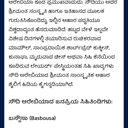
ಅರೇಬಿಯಾ ಕೂಡ ಪ್ರಮುಖವಾದುದು. ಸೌದಿಯು ಅದರ
ಶ್ರೀಮಂತ ಸಂಸ್ಕೃತಿ ಹಾಗೂ ಇತಿಹಾಸದ ಮೂಲಕ
ಗುರುತಿಸಿಕೊಂಡಿದ್ದು, ಇಲ್ಲಿನ ಆಹಾರ ಪದ್ಧತಿಯೂ
ವಿಶ್ವದಾದ್ಯಂತ ಹೆಸರುಮಾಡಿದೆ. ಹಬ್ಬದ ವೇಳೆ ಇಲ್ಲವೇ
ವಿಶೇಷ ದಿನಗಳಲ್ಲಿ ತಯಾರಿಸುವ ರುಚಿಕರವಾದ
ಮಾಮೌಲ್, ಸಾಂಪ್ರದಾಯಿಕ ಶಾರ್ಟ್‌ಬ್ರೆಡ್ ಕುಕ್ಕೀಸ್‌,
ಕುನಾಫಾ, ಮೃದುವಾದ ಚೀಸ್ ಅಥವಾ ಸಿಹಿ ಕೆನೆಯಿಂದ
ಕೂಡಿರುವ ಲೇಯರ್ಡ್ ಪೇಸ್ಟ್ರಿಯಂತಹ ಸಿಹಿ ಖಾದ್ಯಗಳು
ಸೌದಿ ಅರೇಬಿಯಾದ ಶ್ರೀಮಂತ ಸಾಂಸ್ಕೃತಿಕ ಆಹಾರ
ಶೈಲಿಗೆ ಹಿಡಿಯ ಕೈಗನ್ನಡಿಯಾಗಿದೆ.
ಸೌದಿ ಅರೇಬಿಯಾದ ಜನಪ್ರಿಯ ಸಿಹಿತಿಂಡಿಗಳು:
ಬಸ್ಬೌಸಾ (Basbousa)