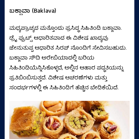
ಬಕ್ಲಾವಾ (Baklava)
ಮಧ್ಯಪ್ರಾಚ್ಯದ ಮತ್ತೊಂದು ಪ್ರಸಿದ್ಧ ಸಿಹಿತಿಂಡಿ ಬಕ್ಲಾವಾ.
ಡ್ರೈ ಫ್ರುಟ್ಸ್‌ ಆಧಾರಿತವಾದ ಈ ವಿಶೇಷ ಖಾದ್ಯವು
ಜೇನುತುಪ್ಪ ಆಧಾರಿತ ಸಿರಪ್ ನೊಂದಿಗೆ ಸೇವಿಸಬಹುದು.
ಬಕ್ಲಾವಾ ಸೌದಿ ಅರೇಬಿಯಾದಲ್ಲಿ ಬರಿಯ
ಸಿಹಿತಿಂಡಿಯೆನ್ನಿಸಿಕೊಳ್ಳದೆ, ಅಲ್ಲಿನ ಆಹಾರ ಪದ್ಧತಿಯನ್ನು
ಪ್ರತಿಬಿಂಬಿಸುತ್ತದೆ. ವಿಶೇಷ ಆಚರಣೆಗಳು ಮತ್ತು
ಸಂದರ್ಭಗಳಲ್ಲಿ ಈ ಸಿಹಿತಿಂಡಿಗೆ ಹೆಚ್ಚಿನ ಬೇಡಿಕೆಯಿದೆ.