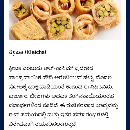
ಕ್ಲೀಚಾ (Kleicha)
ಕ್ಲೀಚಾ ಎಂಬುದು ಅಲ್-ಕಾಸಿಮ್ ಪ್ರದೇಶದ
ಸಾಂಪ್ರದಾಯಿಕ ಸೌದಿ ಅರೇಬಿಯನ್ ಪೇಸ್ಟ್ರಿ. ಮೊದಲ
ನೋಟಕ್ಕೆ ಬಾಕ್ರವಾಡಿಯಂತೆ ಕಾಣುವ ಈ ಸಿಹಿತಿನಿಸು,
ಖರ್ಜೂರ, ಬೀಜಗಳು ಅಥವಾ ತೆಂಗಿನಕಾಯಿಯಂತಹ
ಪದಾರ್ಥಗಳಿಂದ ಕೂಡಿದೆ. ಈ ರುಚಿಕರವಾದ ಖಾದ್ಯವನ್ನು
ಈದ್ ಸಮಯದಲ್ಲಿ ಮತ್ತು ಇತರ ಸಮಾರಂಭಗಳಲ್ಲಿ
ವಿಶೇಷವಾಗಿ ತಯಾರಿಸಲಾಗುತ್ತದೆ.