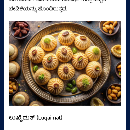
ವಿಶೇಷವಾಗಿ ಈದ್‌ನಂತಹ ಸಂದರ್ಭಗಳಲ್ಲಿ ಹೆಚ್ಚಿನ
ಬೇಡಿಕೆಯನ್ನು ಹೊಂದಿರುತ್ತದೆ.
ಲುಖೈಮತ್ (Luqaimat)