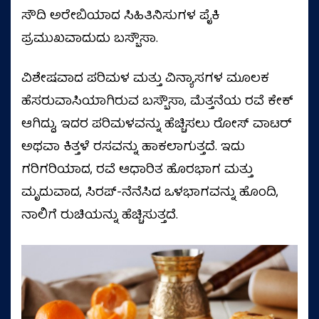
ಸೌದಿ ಅರೇಬಿಯಾದ ಸಿಹಿತಿನಿಸುಗಳ ಪೈಕಿ
ಪ್ರಮುಖವಾದುದು ಬಸ್ಬೌಸಾ.
ವಿಶೇಷವಾದ ಪರಿಮಳ ಮತ್ತು ವಿನ್ಯಾಸಗಳ ಮೂಲಕ
ಹೆಸರುವಾಸಿಯಾಗಿರುವ ಬಸ್ಬೌಸಾ, ಮೆತ್ತನೆಯ ರವೆ ಕೇಕ್
ಆಗಿದ್ದು, ಇದರ ಪರಿಮಳವನ್ನು ಹೆಚ್ಚಿಸಲು ರೋಸ್ ವಾಟರ್
ಅಥವಾ ಕಿತ್ತಳೆ ರಸವನ್ನು ಹಾಕಲಾಗುತ್ತದೆ. ಇದು
ಗರಿಗರಿಯಾದ, ರವೆ ಆಧಾರಿತ ಹೊರಭಾಗ ಮತ್ತು
ಮೃದುವಾದ, ಸಿರಪ್-ನೆನೆಸಿದ ಒಳಭಾಗವನ್ನು ಹೊಂದಿ,
ನಾಲಿಗೆ ರುಚಿಯನ್ನು ಹೆಚ್ಚಿಸುತ್ತದೆ.