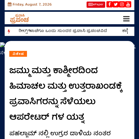
Friday, August 7, 2026
ePaper
ರೀಲ್ಸ್‌ಗಳಾಚೆಗೂ ಒಂದು ಸುಂದರ ಪ್ರವಾಸಿ ಪ್ರಪಂಚವಿದೆ
ಕಣ್ಣಿಗೆ 
ವಿಶೇಷ
ಜಮ್ಮು ಮತ್ತು ಕಾಶ್ಮೀರದಿಂದ
ಹಿಮಾಚಲ ಮತ್ತು ಉತ್ತರಾಖಂಡಕ್ಕೆ
ಪ್ರವಾಸಿಗರನ್ನು ಸೆಳೆಯಲು
ಆಪರೇಟರ್ ಗಳ ಯತ್ನ
ಪಹಲ್ಗಾಮ್ ನಲ್ಲಿ ಉಗ್ರರ ದಾಳಿಯ ನಂತರ