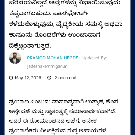
ಪರಿಚಯವಿಲ್ಲದೆ ಅವುಗಳನ್ನು ನಿಭಾಯಿಸುವುದು
ಕಷ್ಟವಾಗಬಹುದು. ಪಾಸ್‌ಪೋರ್ಟ್
ಕಳೆದುಕೊಳ್ಳುವುದು, ವೈದ್ಯಕೀಯ ಸಮಸ್ಯೆ ಅಥವಾ
ಕಾನೂನು ತೊಂದರೆಗಳು ಉಂಟಾದಾಗ
ದಿಕ್ಕೆಟ್ಟಂತಾಗುತ್ತದೆ.
PRAMOD MOHAN HEGDE
| Updated By:
jadesha-emmiganur
May 12, 2026
2 min read
ಪ್ರಯಾಣ ಎಂಬುದು ಸಾಮಾನ್ಯವಾಗಿ ಉತ್ಸಾಹ, ಹೊಸ
ಅನ್ವೇಷಣೆ ಮತ್ತು ಸ್ವಾತಂತ್ರ್ಯಕ್ಕೆ ಸಮಾನಾರ್ಥಕವಾಗಿದೆ.
ಆದರೆ ಈ ರೋಮಾಂಚನದ ಆಚೆಗೆ, ಅನೇಕ
ಪ್ರಯಾಣಿಕರು ನಿರ್ಲಕ್ಷಿಸುವ ಗುಪ್ತ ಅಪಾಯಗಳ