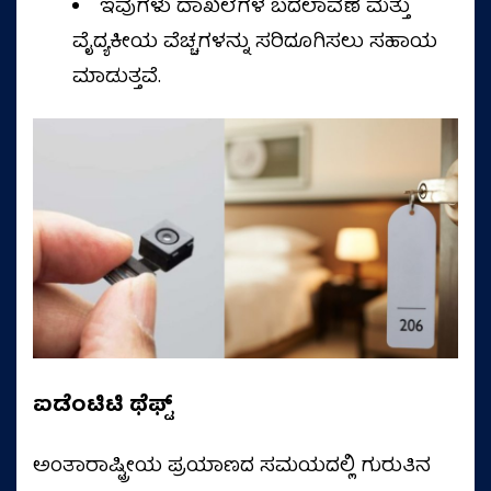
ಇವುಗಳು ದಾಖಲೆಗಳ ಬದಲಾವಣೆ ಮತ್ತು
ವೈದ್ಯಕೀಯ ವೆಚ್ಚಗಳನ್ನು ಸರಿದೂಗಿಸಲು ಸಹಾಯ
ಮಾಡುತ್ತವೆ.
ಐಡೆಂಟಿಟಿ ಥೆಫ್ಟ್‌
ಅಂತಾರಾಷ್ಟ್ರೀಯ ಪ್ರಯಾಣದ ಸಮಯದಲ್ಲಿ ಗುರುತಿನ