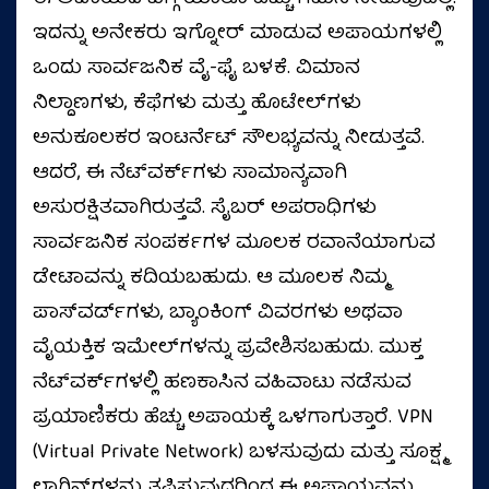
ಇದನ್ನು ಅನೇಕರು ಇಗ್ನೋರ್‌ ಮಾಡುವ ಅಪಾಯಗಳಲ್ಲಿ
ಒಂದು ಸಾರ್ವಜನಿಕ ವೈ-ಫೈ ಬಳಕೆ. ವಿಮಾನ
ನಿಲ್ದಾಣಗಳು, ಕೆಫೆಗಳು ಮತ್ತು ಹೊಟೇಲ್‌ಗಳು
ಅನುಕೂಲಕರ ಇಂಟರ್ನೆಟ್ ಸೌಲಭ್ಯವನ್ನು ನೀಡುತ್ತವೆ.
ಆದರೆ, ಈ ನೆಟ್‌ವರ್ಕ್‌ಗಳು ಸಾಮಾನ್ಯವಾಗಿ
ಅಸುರಕ್ಷಿತವಾಗಿರುತ್ತವೆ. ಸೈಬರ್ ಅಪರಾಧಿಗಳು
ಸಾರ್ವಜನಿಕ ಸಂಪರ್ಕಗಳ ಮೂಲಕ ರವಾನೆಯಾಗುವ
ಡೇಟಾವನ್ನು ಕದಿಯಬಹುದು. ಆ ಮೂಲಕ ನಿಮ್ಮ
ಪಾಸ್‌ವರ್ಡ್‌ಗಳು, ಬ್ಯಾಂಕಿಂಗ್ ವಿವರಗಳು ಅಥವಾ
ವೈಯಕ್ತಿಕ ಇಮೇಲ್‌ಗಳನ್ನು ಪ್ರವೇಶಿಸಬಹುದು. ಮುಕ್ತ
ನೆಟ್‌ವರ್ಕ್‌ಗಳಲ್ಲಿ ಹಣಕಾಸಿನ ವಹಿವಾಟು ನಡೆಸುವ
ಪ್ರಯಾಣಿಕರು ಹೆಚ್ಚು ಅಪಾಯಕ್ಕೆ ಒಳಗಾಗುತ್ತಾರೆ. VPN
(Virtual Private Network) ಬಳಸುವುದು ಮತ್ತು ಸೂಕ್ಷ್ಮ
ಲಾಗಿನ್‌ಗಳನ್ನು ತಪ್ಪಿಸುವುದರಿಂದ ಈ ಅಪಾಯವನ್ನು