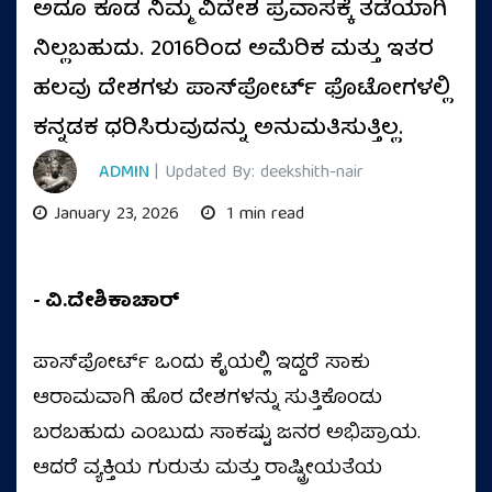
ಅದೂ ಕೂಡ ನಿಮ್ಮ ವಿದೇಶ ಪ್ರವಾಸಕ್ಕೆ ತಡೆಯಾಗಿ
ನಿಲ್ಲಬಹುದು. 2016ರಿಂದ ಅಮೆರಿಕ ಮತ್ತು ಇತರ
ಹಲವು ದೇಶಗಳು ಪಾಸ್‌ಪೋರ್ಟ್ ಫೊಟೋಗಳಲ್ಲಿ
ಕನ್ನಡಕ ಧರಿಸಿರುವುದನ್ನು ಅನುಮತಿಸುತ್ತಿಲ್ಲ.
ADMIN
| Updated By: deekshith-nair
January 23, 2026
1 min read
- ವಿ.ದೇಶಿಕಾಚಾರ್
ಪಾಸ್‌ಪೋರ್ಟ್ ಒಂದು ಕೈಯಲ್ಲಿ ಇದ್ದರೆ ಸಾಕು
ಆರಾಮವಾಗಿ ಹೊರ ದೇಶಗಳನ್ನು ಸುತ್ತಿಕೊಂಡು
ಬರಬಹುದು ಎಂಬುದು ಸಾಕಷ್ಟು ಜನರ ಅಭಿಪ್ರಾಯ.
ಆದರೆ ವ್ಯಕ್ತಿಯ ಗುರುತು ಮತ್ತು ರಾಷ್ಟ್ರೀಯತೆಯ