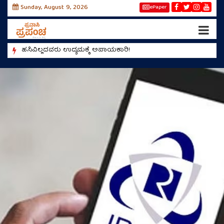
Sunday, August 9, 2026
ePaper
!
ಹಸಿವಿಲ್ಲದವರು ಉದ್ಯಮಕ್ಕೆ ಅಪಾಯಕಾರಿ!
ಮಿಯಾಂವ