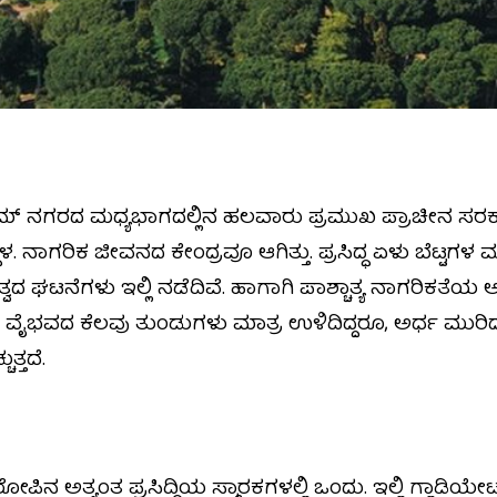
ಗರದ ಮಧ್ಯಭಾಗದಲ್ಲಿನ ಹಲವಾರು ಪ್ರಮುಖ ಪ್ರಾಚೀನ ಸರಕ
ಳ. ನಾಗರಿಕ ಜೀವನದ ಕೇಂದ್ರವೂ ಆಗಿತ್ತು. ಪ್ರಸಿದ್ಧ ಏಳು ಬೆಟ್ಟಗಳ
ದ ಘಟನೆಗಳು ಇಲ್ಲಿ ನಡೆದಿವೆ. ಹಾಗಾಗಿ ಪಾಶ್ಚಾತ್ಯ ನಾಗರಿಕತೆ
 ಆ ವೈಭವದ ಕೆಲವು ತುಂಡುಗಳು ಮಾತ್ರ ಉಳಿದಿದ್ದರೂ, ಅರ್ಧ ಮುರ
ತ್ತದೆ.
 ಅತ್ಯಂತ ಪ್ರಸಿದ್ಧಿಯ ಸ್ಮಾರಕಗಳಲ್ಲಿ ಒಂದು. ಇಲ್ಲಿ ಗ್ಲಾಡಿಯೇಟರ್