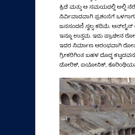
ಕ್ರಿಡೆ ಮತ್ತು ಆ ಸಮಯದಲ್ಲಿ ಅಲ್ಲಿ
ನಿರ್ವಿವಾದವಾಗಿ ಪ್ರಶಂಸೆಗೆ ಒಳಗಾಗ
ಜನಸಂದಣಿ ಸ್ವಲ್ಪ ಕಡಿಮೆ. ಆನ್‌ಲೈ
ಇನ್ನೂ ಉತ್ತಮ. ಇದು ಪ್ರಾಚೀನ ರೋಮನ್
ಇದರ ನಿರ್ಮಾಣ ಆರಂಭವಾಗಿ ರೋಮನ್ನರು
ಗ್ರೀಕರಿಗಿಂತ ಬಹಳ ದೊಡ್ಡ ಕಟ್ಟಡವನ್
ಡೋರಿಕ್, ಐಯೋನಿಕ್, ಕೊರಿಂಥಿಯನ