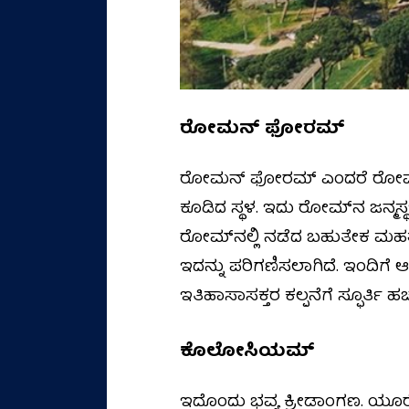
ರೋಮನ್ ಫೋರಮ್
ರೋಮನ್ ಫೋರಮ್ ಎಂದರೆ ರೋಮ್ ನ
ಕೂಡಿದ ಸ್ಥಳ. ಇದು ರೋಮ್‌ನ ಜನ್ಮಸ್ಥ
ರೋಮ್‌ನಲ್ಲಿ ನಡೆದ ಬಹುತೇಕ ಮಹತ್ವ
ಇದನ್ನು ಪರಿಗಣಿಸಲಾಗಿದೆ. ಇಂದಿಗೆ
ಇತಿಹಾಸಾಸಕ್ತರ ಕಲ್ಪನೆಗೆ ಸ್ಫೂರ್ತಿ ಹಚ್ಚು
ಕೊಲೋಸಿಯಮ್‌
ಇದೊಂದು ಭವ್ಯ ಕ್ರೀಡಾಂಗಣ. ಯೂರೋಪಿನ