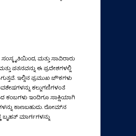
ಂಸ್ಕೃತಿಯಿಂದ, ಮತ್ತು ಸಾವಿರಾರು
ತು ಪತನವನ್ನು ಈ ಪ್ರದೇಶಗಳಲ್ಲಿ
ುತ್ತವೆ. ಇಲ್ಲಿನ ಪ್ರಮುಖ ಚೌಕಗಳು
ಅವಶೇಷಗಳನ್ನು ಕಲ್ಲುಗಣಿಗಳಂತೆ
ಲಾದ ಕಂಬಗಳು ಇಂದಿಗೂ ಸಾಕ್ಷಿಯಾಗಿ
ಗಳನ್ನು ಕಾಣಬಹುದು. ರೋಮ್‌ನ
ಕೆ ಬೃಹತ್ ಮಾರ್ಗಗಳನ್ನು