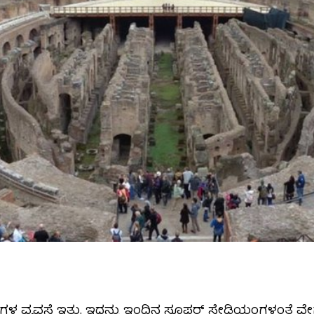
 ವ್ಯವಸ್ಥೆ ಇತ್ತು. ಇದನ್ನು ಇಂದಿನ ಸೂಪರ್ ಸ್ಟೇಡಿಯಂಗಳಂತೆ ವ