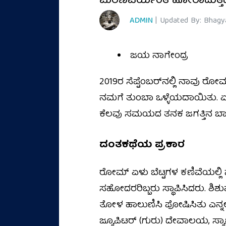
ಮರಣಪರ್ಯಂತ ಹೋರಾಡುತ್ತಿದ್ದು 
ADMIN
| Updated By: Bhagy
ಜಯ ನಾಗೇಂದ್ರ
2019ರ ಸೆಪ್ಟೆಂಬರ್‌ನಲ್ಲಿ ನಾವು ರೋಮ
ನಮಗೆ ತುಂಬಾ ಒಳ್ಳೆಯದಾಯಿತು. ಏಕೆಂ
ಕೆಲವು ಸಮಯದ ತನಕ ಜಗತ್ತಿನ ಬಾಗಿಲನ್ನ
ದಂತಕಥೆಯ ಪ್ರಕಾರ
ರೋಮ್ ಏಳು ಬೆಟ್ಟಗಳ ಕಣಿವೆಯಲ್ಲ
ಸಹೋದರರಿಬ್ಬರು ಸ್ಥಾಪಿಸಿದರು. ಶಿಶ
ತೋಳ ಹಾಲುಣಿಸಿ ಪೋಷಿಸಿತು ಎನ್ನಲ
ಜ್ಯೂಪಿಟರ್ (ಗುರು) ದೇವಾಲಯ, ಸ