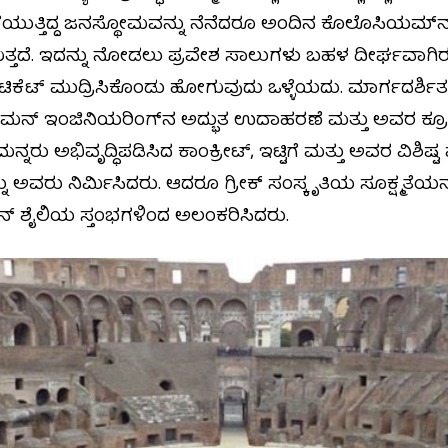
 ನೆರೆಯುತ್ತಿದ್ದ ಜನಸ್ಥೋಮವನ್ನು ನೆನೆದರೂ ಅಂದಿನ ಕೊಲೊಸಿಯಮ್‌ನ
ುತ್ತದೆ. ಇದನ್ನು ನೋಡಲು ಪ್ರವೇಶ ಸಾಲುಗಳು ಬಹಳ ದೀರ್ಘವಾಗಿರುತ್
ನ್ ಟಿಕೆಟ್ ಮುದ್ರಿಸಿಕೊಂಡು ಹೋಗುವುದು ಒಳ್ಳೆಯದು. ಮಾರ್ಗದರ್ಶ
 ಇಂಜಿನಿಯರಿಂಗ್‌ನ ಅದ್ಭುತ ಉದಾಹರಣೆ ಮತ್ತು ಅವರ ಕ್ರೂರತೆಗೂ ಪ್
 ಅಭಿವೃದ್ಧಿಪಡಿಸಿದ ಕಾಂಕ್ರೀಟ್, ಇಟ್ಟಿಗೆ ಮತ್ತು ಅವರ ವಿಶಿಷ್ಟ
ನು ಅವರು ನಿರ್ಮಿಸಿದರು. ಆದರೂ ಗ್ರೀಕ್ ಸಂಸ್ಕೃತಿಯ ಸೂಕ್ಷ್ಮತೆಯನ್
್ ಶೈಲಿಯ ಸ್ತಂಭಗಳಿಂದ ಅಲಂಕರಿಸಿದರು.