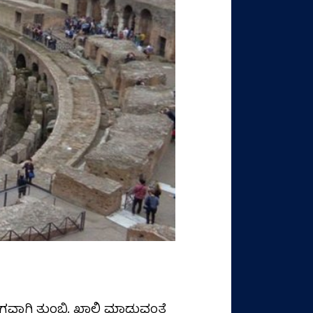
ೇಗವಾಗಿ ತುಂಬಿ, ಖಾಲಿ ಮಾಡುವಂತೆ