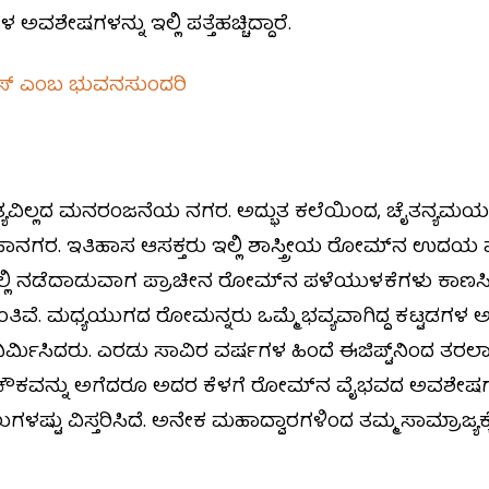
ೇಷಗಳನ್ನು ಇಲ್ಲಿ ಪತ್ತೆಹಚ್ಚಿದ್ದಾರೆ.
ಸ್ ಎಂಬ ಭುವನಸುಂದರಿ
್ಯವಿಲ್ಲದ ಮನರಂಜನೆಯ ನಗರ. ಅದ್ಭುತ ಕಲೆಯಿಂದ, ಚೈತನ್ಯಮಯ ಸ
ಗರ. ಇತಿಹಾಸ ಆಸಕ್ತರು ಇಲ್ಲಿ ಶಾಸ್ತ್ರೀಯ ರೋಮ್‌ನ ಉದಯ ಮತ್
. ಇಲ್ಲಿ ನಡೆದಾಡುವಾಗ ಪ್ರಾಚೀನ ರೋಮ್‌ನ ಪಳೆಯುಳಕೆಗಳು ಕಾಣಸಿಗ
ಂತಿವೆ. ಮಧ್ಯಯುಗದ ರೋಮನ್ನರು ಒಮ್ಮೆ ಭವ್ಯವಾಗಿದ್ದ ಕಟ್ಟಡಗಳ 
ರ್ಮಿಸಿದರು. ಎರಡು ಸಾವಿರ ವರ್ಷಗಳ ಹಿಂದೆ ಈಜಿಪ್ಟ್‌ನಿಂದ ತರ
 ಚೌಕವನ್ನು ಅಗೆದರೂ ಅದರ ಕೆಳಗೆ ರೋಮ್‌ನ ವೈಭವದ ಅವಶೇಷ
ಷ್ಟು ವಿಸ್ತರಿಸಿದೆ. ಅನೇಕ ಮಹಾದ್ವಾರಗಳಿಂದ ತಮ್ಮ ಸಾಮ್ರಾಜ್ಯಕ್