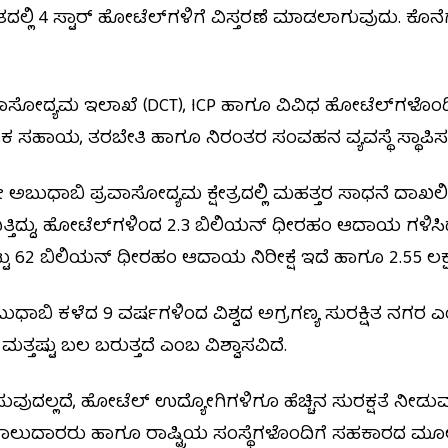
ದಲ್ಲಿ 4 ಸ್ಟಾರ್ ಹೋಟೆಲ್‌ಗಳಿಗೆ ವಿಸ್ತರಣೆ ಮಾಡಲಾಗುವುದು. ಕೊನ
ಾಸೋದ್ಯಮ ಇಲಾಖೆ (DCT), ICP ಹಾಗೂ ವಿವಿಧ ಹೋಟೆಲ್‌ಗಳೊಂದಿಗ
ರಿಕ ಸಹಾಯ, ತರಬೇತಿ ಹಾಗೂ ನಿರಂತರ ಸಂವಹನ ವ್ಯವಸ್ಥೆ ಸ್ಥಾಪಿಸಲ
ಬುಧಾಬಿ ಪ್ರವಾಸೋದ್ಯಮ ಕ್ಷೇತ್ರದಲ್ಲಿ ಮಹತ್ತರ ಸಾಧನೆ ದಾಖಲಿಸಿ
ವಿತ್ತಿದ್ದು, ಹೋಟೆಲ್‌ಗಳಿಂದ 2.3 ಬಿಲಿಯನ್ ಧೀರಹಂ ಆದಾಯ ಗಳಿಸಿದ
್ಟು 62 ಬಿಲಿಯನ್ ಧೀರಹಂ ಆದಾಯ ನಿರೀಕ್ಷೆ ಇದೆ ಹಾಗೂ 2.55 ಲಕ್
ಧಾಬಿ ಕಳೆದ 9 ವರ್ಷಗಳಿಂದ ವಿಶ್ವದ ಅಗ್ರಗಣ್ಯ ಸುರಕ್ಷಿತ ನಗರ ಎಂಬ
ಮತ್ತಷ್ಟು ಬಲ ಬರುತ್ತದೆ ಎಂಬ ವಿಶ್ವಾಸವಿದೆ.
ದಲ್ಲದೆ, ಹೋಟೆಲ್ ಉದ್ಯೋಗಿಗಳಿಗೂ ಹೆಚ್ಚಿನ ಸುರಕ್ಷತೆ ನೀಡುವ ನಿಟ
ಲುದಾರರು ಹಾಗೂ ರಾಷ್ಟ್ರಿಯ ಸಂಸ್ಥೆಗಳೊಂದಿಗೆ ಸಹಕಾರದ ಮೂಲಕ, 