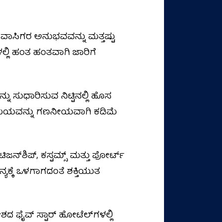
್ರವಾಸಿಗರ ಅನುಭವವನ್ನು ಮತ್ತಷ್ಟು
ಲ್ಲಿ ಹಂತ ಹಂತವಾಗಿ ಜಾರಿಗೆ
 ಸುಧಾರಿಸುವ ನಿಟ್ಟಿನಲ್ಲಿ ಹೊಸ
in) ಸಮಯವನ್ನು ಗಣನೀಯವಾಗಿ ಕಡಿಮೆ
ಜನ್‌ಶಿಪ್, ಕಸ್ಟಮ್ಸ್ ಮತ್ತು ಪೋರ್ಟ್
ನ್ಯಕ್ಕೆ ಒಳಗಾಗದಂತೆ ಶಕ್ತಿಯುತ
ಫೈವ್ ಸ್ಟಾರ್ ಹೋಟೆಲ್‌ಗಳಲ್ಲಿ