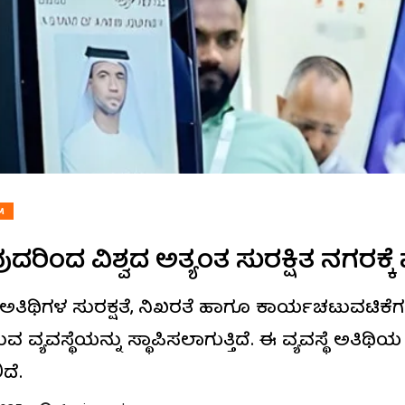
M
ಿಂದ ವಿಶ್ವದ ಅತ್ಯಂತ ಸುರಕ್ಷಿತ ನಗರಕ್ಕೆ ಮತ
ತಿಥಿಗಳ ಸುರಕ್ಷತೆ, ನಿಖರತೆ ಹಾಗೂ ಕಾರ್ಯಚಟುವಟಿಕೆಗ
ುವ ವ್ಯವಸ್ಥೆಯನ್ನು ಸ್ಥಾಪಿಸಲಾಗುತ್ತಿದೆ. ಈ ವ್ಯವಸ್ಥೆ ಅತ
ದೆ.