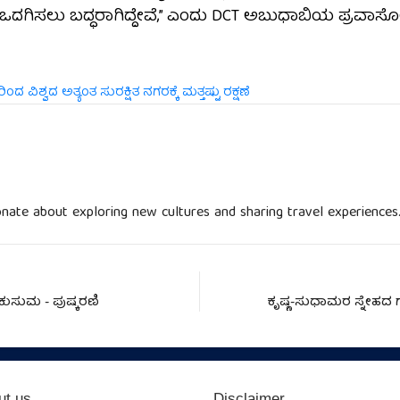
ಗಿಸಲು ಬದ್ಧರಾಗಿದ್ದೇವೆ,” ಎಂದು DCT ಅಬುಧಾಬಿಯ ಪ್ರವಾಸೋ
 ವಿಶ್ವದ ಅತ್ಯಂತ ಸುರಕ್ಷಿತ ನಗರಕ್ಕೆ ಮತ್ತಷ್ಟು ರಕ್ಷಣೆ
nate about exploring new cultures and sharing travel experiences
ಾಕುಸುಮ - ಪುಷ್ಕರಣಿ
ಕೃಷ್ಣ-ಸುಧಾಮರ ಸ್ನೇಹದ 
ut us
Disclaimer