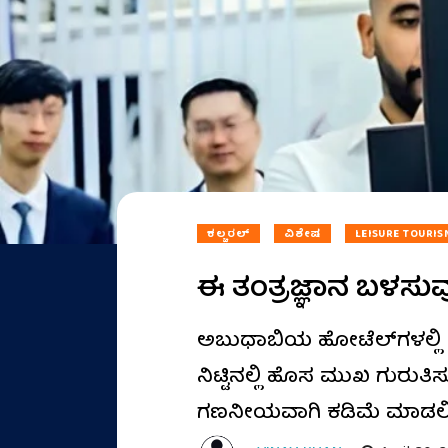
ಕಲ್ಚರಲ್
ವಿಶೇಷ
LEISURE TOURIS
ಈ ತಂತ್ರಜ್ಞಾನ ಬಳಸುವುದರ
ಅಬುಧಾಬಿಯ ಹೋಟೆಲ್‌ಗಳಲ್ಲಿ ಅ
ನಿಟ್ಟಿನಲ್ಲಿ ಹೊಸ ಮುಖ ಗುರುತಿಸ
ಗಣನೀಯವಾಗಿ ಕಡಿಮೆ ಮಾಡಲಿ