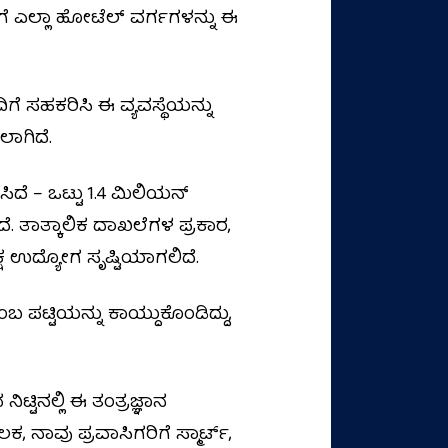
ೆಗೆ ಎಲ್ಲಾ ಹೋಟೆಲ್ ವರ್ಗಗಳನ್ನು ಈ
ೆ ಸಹಕರಿಸಿ ಈ ವ್ಯವಸ್ಥೆಯನ್ನು
ಾಗಿದೆ.
ದೆ – ಒಟ್ಟು 1.4 ಮಿಲಿಯನ್
ೆ. ತಾತ್ಕಾಲಿಕ ದಾಖಲೆಗಳ ಪ್ರಕಾರ,
ಷ ಉದ್ಯೋಗ ಸೃಷ್ಟಿಯಾಗಲಿದೆ.
 ಪಟ್ಟಿಯನ್ನು ಕಾಯ್ದುಕೊಂಡಿದ್ದು,
್ಟಿನಲ್ಲಿ ಈ ತಂತ್ರಜ್ಞಾನ
ನಾವು ಪ್ರವಾಸಿಗರಿಗೆ ಸ್ಮಾರ್ಟ್,