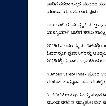
ಜಾರಿಗೆ ತರಲಾಗುತ್ತಿದೆ. ನಂತರದ ಹಂತ
ಯೋಜನೆಯಡಿ ತರಲಾಗುವುದು.
ಅಬುಧಾಬಿಯ ಸಂಸ್ಕೃತಿ ಮತ್ತು ಪ್ರವ
ಯಶಸ್ವಿಯಾಗಿ ಜಾರಿಗೆ ತರಲು ತಾಂತ್
2025ರ ಮೊದಲ ತ್ರೈಮಾಸಿಕದಲ್ಲಿಯೇ ಅ
ಓವರ್‌ನೈಟ್ ಪ್ರವಾಸಿಗರನ್ನು ಆತಿಥ್ಯ
2025ರಲ್ಲಿ ಪ್ರವಾಸೋದ್ಯಮದಿಂದ ಒಟ
Numbeo Safety Index ಪ್ರಕಾರ ಅಬು
ಈ ಹೊಸ ತಂತ್ರಜ್ಞಾನದಿಂದ ಈ ಪಟ್ಟಿಗೆ 
“ಅತಿಥಿಗಳ ಅನುಭವವನ್ನು ಸುಧಾರಿಸುವು
ಮುಂದುವರೆದಿದೆ. ನಮ್ಮ ಹೋಟೆಲ್ ಪಾ