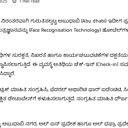
2025
1 min read
ದು ನಿರಂತರವಾಗಿ ಗುರುತಿಸಲ್ಪಟ್ಟ ಅಬುಧಾಬಿ (Abu dhabi) ಇದೀಗ ಪ
ಜ್ಞಾನವನ್ನು (Face Recognisation Technology) ಹೋಟೆಲ್‌ಗಳ
ಗಳ ಸುರಕ್ಷತೆ, ನಿಖರತೆ ಹಾಗೂ ಕಾರ್ಯಚಟುವಟಿಕೆಗಳ ದಕ್ಷತೆಯನ್ನು
್ಥಾಪಿಸಲಾಗುತ್ತಿದೆ. ಈ ವ್ಯವಸ್ಥೆ ಅತಿಥಿಯ ಚೆಕ್-ಇನ್ (Check-
ದ್ದಾರೆ.
ಕ್ ಮಾಹಿತಿ ಸಂಗ್ರಹಿಸಿ, ಫೆಡರಲ್ ಅಥಾರಿಟಿ ಫಾರ್ ಐಡೆಂಟಿಟಿ, ಸಿಟಿ
ರಕ್ಷಿತ ಡೇಟಾಬೇಸ್‌ಗೆ ಕಳುಹಿಸಲಾಗುತ್ತದೆ. ಸಂಗ್ರಹಿತ ಮಾಹಿತಿ ದೌರ್ಜ
ಧಾಬಿ ನಗರ, ಅಲ್ ಐನ್ ಪ್ರದೇಶ ಹಾಗೂ ಅಲ್ ಧಫ್ರಾ ಪ್ರದೇಶದ 