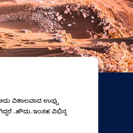
ಅದು ವಿಶಾಲವಾದ ಉಪ್ಪು
ದರೆ ..ಹೌದು..ಇಂತಹ ವಿಭಿನ್ನ