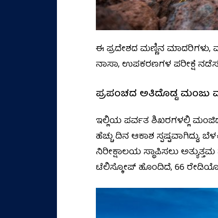
ಈ ಪ್ರದೇಶದ ಮಣ್ಣಿನ ಮಾದರಿಗಳು, 
ನಾಸಾ, ಉಪಕರಣಗಳ ಪರೀಕ್ಷೆ ನಡೆಸುತ
ಪ್ರಪಂಚದ ಅತಿದೊಡ್ಡ ಮಂಜು 
ಇಲ್ಲಿಯ ಪರ್ವತ ಶಿಖರಗಳಲ್ಲಿ ಮಂಜ
ಹೆಚ್ಚು ದಿನ ಆಕಾಶ ಸ್ಪಷ್ಟವಾಗಿದ್ದು, 
ನಿರೀಕ್ಷಾಲಯ ಸ್ಥಾಪಿಸಲು ಅತ್ಯುತ್ತ
ಟೆಲಿಸ್ಕೋಪ್‌ ಹೊಂದಿದೆ, 66 ರೇಡಿಯೋ 