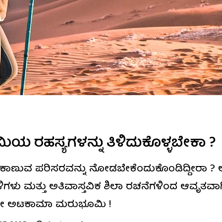
ರಹಸ್ಯಗಳನ್ನು ತಿಳಿದುಕೊಳ್ಳಬೇಕಾ ?
ಕಾಣುವ ಪರಿಸರವನ್ನು ನೋಡಬೇಕೆಂದುಕೊಂಡಿದ್ದೀರಾ ? 
ಳು ಮತ್ತು ಅತಿವಾಸ್ತವಿಕ ಶಿಲಾ ರಚನೆಗಳಿಂದ ಆವೃತವಾಗಿದ್
ದೇ ಅಟಕಾಮಾ ಮರುಭೂಮಿ !