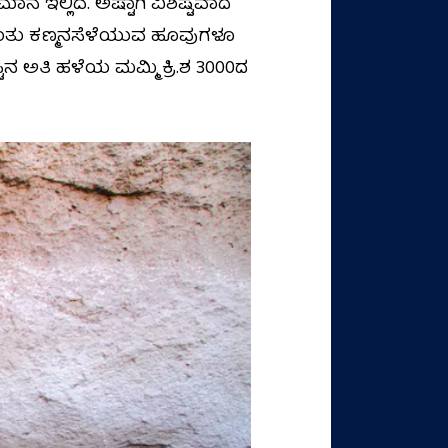
ಮಾನ ಇಲ್ಲಿದೆ. ಅಷ್ಟಾಗಿ ವಿಶಿಷ್ಟವಾದ
ನಿಂತು ಕಣ್ಮನಸೆಳೆಯುವ ಹೂವುಗಳೂ
್ಟಿನ ಅತಿ ಹಳೆಯ ಮಮ್ಮಿ ಕ್ರಿ.ಶ 3000ದ