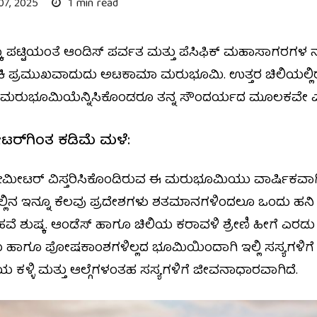
 07, 2025
1 min read
ಕೂ ಪಟ್ಟಿಯಂತೆ ಆಂಡಿಸ್ ಪರ್ವತ ಮತ್ತು ಪೆಸಿಫಿಕ್ ಮಹಾಸಾಗರಗಳ 
ಪೈಕಿ ಪ್ರಮುಖವಾದುದು ಅಟಕಾಮಾ ಮರುಭೂಮಿ. ಉತ್ತರ ಚಿಲಿ
ಮರುಭೂಮಿಯೆನ್ನಿಸಿಕೊಂಡರೂ ತನ್ನ ಸೌಂದರ್ಯದ ಮೂಲಕವೇ ಎಲ್ಲರನ್ನೂ
ಟರ್‌ಗಿಂತ ಕಡಿಮೆ ಮಳೆ:
ಿಲೋಮೀಟರ್‌ ವಿಸ್ತರಿಸಿಕೊಂಡಿರುವ ಈ ಮರುಭೂಮಿಯು ವಾರ್ಷಿಕವಾಗ
ಲ್ಲಿನ ಇನ್ನೂ ಕೆಲವು ಪ್ರದೇಶಗಳು ಶತಮಾನಗಳಿಂದಲೂ ಒಂದು ಹನಿ
ೆ ಶುಷ್ಕ. ಆಂಡೆಸ್‌ ಹಾಗೂ ಚಿಲಿಯ ಕರಾವಳಿ ಶ್ರೇಣಿ ಹೀಗೆ ಎರಡು 
ು ಹಾಗೂ ಪೋಷಕಾಂಶಗಳಿಲ್ಲದ ಭೂಮಿಯಿಂದಾಗಿ ಇಲ್ಲಿ ಸಸ್ಯಗಳಿಗೆ 
ಯ ಕಳ್ಳಿ ಮತ್ತು ಆಲ್ಗೆಗಳಂತಹ ಸಸ್ಯಗಳಿಗೆ ಜೀವನಾಧಾರವಾಗಿದೆ.