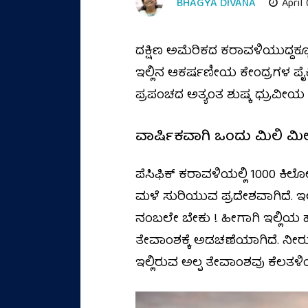
BHAGYA DIVANA
April
ದಕ್ಷಿಣ ಅಮೆರಿಕದ ಕರಾವಳಿಯುದ್ದಕ್
ಇಲ್ಲಿನ ಆಕರ್ಷಣೀಯ ಕೇಂದ್ರಗಳ 
ಪ್ರಪಂಚದ ಅತ್ಯಂತ ಶುಷ್ಕ ಧ್ರುವೀಯ 
ವಾರ್ಷಿಕವಾಗಿ ಒಂದು ಮಿಲಿ ಮೀ
ಪೆಸಿಫಿಕ್‌ ಕರಾವಳಿಯಲ್ಲಿ 1000 ಕ
ಮಳೆ ಸುರಿಯುವ ಪ್ರದೇಶವಾಗಿದೆ. ಇ
ನಂಬಲೇ ಬೇಕು !. ಹೀಗಾಗಿ ಇಲ್ಲಿಯ ಹವ
ತೇವಾಂಶಕ್ಕೆ ಅಡಚಣೆಯಾಗಿದೆ. ನೀರ
ಇಲ್ಲಿರುವ ಅಲ್ಪ ತೇವಾಂಶವು ಕೆಲತಳಿ