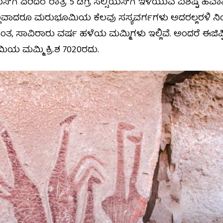
ಸ್‌ಗೆ ಏರಿದರೆ ರಾತ್ರಿ 5 ಡಿಗ್ರಿ ಸೆಲ್ಸಿಯಸ್‌ಗೆ ಇಳಿಯುವ ವಿಶಿಷ್ಟ ಹವಾ
ದಿಲ್ಲವಾದರೂ ಮರುಭೂಮಿಯ ಕೆಲವು ಸಸ್ಯವರ್ಗಗಳು ಅದರಲ್ಲರಳಿ 
ಿಗಳಿಗಿಂತ, ಸಾವಿರಾರು ವರ್ಷ ಹಳೆಯ ಮಮ್ಮಿಗಳು ಇಲ್ಲಿವೆ. ಅಂದರೆ ಈಜಿಪ
 ಮಮ್ಮಿ ಕ್ರಿ.ಶ 7020ರದು.