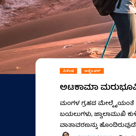
ವಿಶೇಷ
ಅಡ್ವೆಂಚರ್
ಅಟಕಾಮಾ ಮರುಭೂಮಿಯ 
ಮಂಗಳ ಗ್ರಹದ ಮೇಲ್ಮೈಯಂತೆ 
ಬಯಲುಗಳು, ಜ್ವಾಲಾಮುಖಿ ಕುಳಿಗ
ವಾತಾವರಣನ್ನು ಹೊಂದಿರುವು