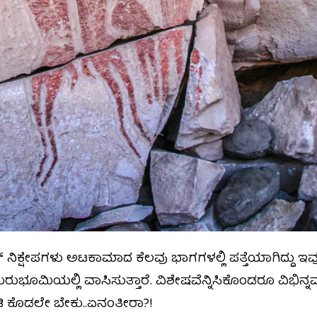
ನೈಟ್ರೇಟ್‌ ನಿಕ್ಷೇಪಗಳು ಅಟಕಾಮಾದ ಕೆಲವು ಭಾಗಗಳಲ್ಲಿ ಪತ್ತೆಯಾಗಿದ್ದ
ಭೂಮಿಯಲ್ಲಿ ವಾಸಿಸುತ್ತಾರೆ. ವಿಶೇಷವೆನ್ನಿಸಿಕೊಂಡರೂ ವಿಭಿನ
 ಕೊಡಲೇ ಬೇಕು..ಏನಂತೀರಾ?!