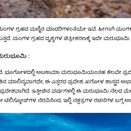
ಮಂಗಳ ಗ್ರಹದ ಮಣ್ಣಿನ ಮಾದರಿಗಳಂತೆಯೇ ಇವೆ. ಹೀಗಾಗಿ ಮಂಗಳ ಗ
್ತದೆ. ಮಂಗಳ ಗ್ರಹದ ದೃಶ್ಯಗಳ ಚಿತ್ರೀಕರಣಕ್ಕೆ ಇದೇ ಮರುಭೂಮಿ 
ಮರುಭೂಮಿ :
ಿದೆ. ಭೂಗೋಳದಲ್ಲಿ ಅಟಕಾಮಾ ಮರುಭೂಮಿಯಂತಹ ಕೆಲವೇ ಪ್ರದೇಶಗ
ಬೆಳಕಿನ ಮಾಲಿನ್ಯವಾಗದೇ, ಈ ಎತ್ತರದ ಪ್ರದೇಶ, ಖಗೋಳ ಶಾಸ್ತ್ರದ ಅಭ್ಯಾಸ
ಮ ಪ್ರದೇಶವಾಗಿದೆ. ಇತ್ತೀಚಿನ ವರ್ಷಗಳಲ್ಲಿ ಈ ಮರುಭೂಮಿ ನೆಲದ ಮ
ಟೆಲಿಸ್ಕೋಪ್‌ಗಳ ನೆರವಿನಿಂದ, ಇಲ್ಲಿ ನಕ್ಷತ್ರಗಳ ರಚನೆಗಳ ಬಗ್ಗೆ ಅಭ್ಯ