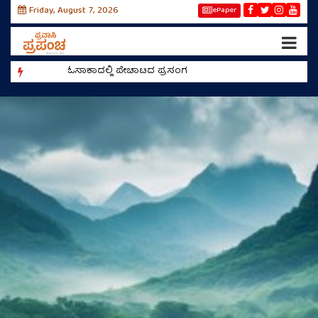
Friday, August 7, 2026
ePaper
ಓಸಾಕಾದಲ್ಲಿ ಪೇಚಾಟದ ಪ್ರಸಂಗ
ರೀಲ