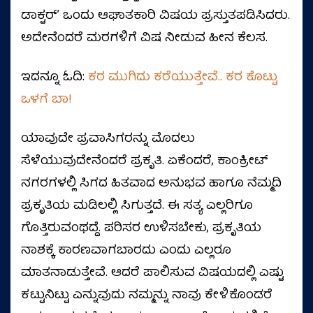
ಡಾಕ್ಟರ್‌ʼ ಒಂದು ಆಘಾತಕಾರಿ ವಿಷಯ ಪ್ರಸ್ತುತಪಡಿಸಿದರು.
ಅದೇನೆಂದರೆ ಮರಗಳಿಗೆ ವಿಷ ನೀಡುವ ಹೀನ ಕೆಲಸ.
ಇದನ್ನೂ ಓದಿ:
ಕರ ಮುಗಿದು ಕರೆಯುತ್ತೇವೆ.. ಕರ ಕೊಟ್ಟು
ಒಳಗೆ ಬಾ!
ಯಾವುದೇ ಪ್ರವಾಸಿಗರನ್ನು ಮೊದಲು
ಸೆಳೆಯುವುದೇನೆಂದರೆ ಪ್ರಕೃತಿ. ಏಕೆಂದರೆ, ಕಾಂಕ್ರೀಟ್‌
ನಗರಗಳಲ್ಲಿ ಸಿಗದ ಹಿತವಾದ ಅನುಭವ ಹಾಗೂ ನೆಮ್ಮದಿ
ಪ್ರಕೃತಿಯ ಮಡಿಲಲ್ಲಿ ಸಿಗುತ್ತದೆ. ಈ ಸತ್ಯ ಎಲ್ಲರಿಗೂ
ಗೊತ್ತಿರುವಂಥದ್ದೆ. ಪರಿಸರ ಉಳಿಸಬೇಕು, ಪ್ರಕೃತಿಯ
ನಾಶಕ್ಕೆ ಕಾರಣವಾಗಬಾರದು ಎಂದು ಎಲ್ಲರೂ
ಮಾತನಾಡುತ್ತೇವೆ. ಆದರೆ ಪಾಲಿಸುವ ವಿಷಯದಲ್ಲಿ ಎಷ್ಟು
ಕಟ್ಟುನಿಟ್ಟು ಎನ್ನುವುದು ನಮ್ಮನ್ನು ನಾವು ಕೇಳಿಕೊಂಡರೆ