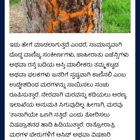
ಇದು ಹೇಗೆ ಮಾಡಲಾಗುತ್ತದೆ ಎಂದರೆ, ಸಾಮಾನ್ಯವಾಗಿ
ದೊಡ್ಡ ವಾಣಿಜ್ಯ ಸಂಕೀರ್ಣಗಳು, ಜಾಹೀರಾತು ಏಜೆನ್ಸಿಗಳು
ಅಥವಾ ರಸ್ತೆ ಬದಿಯ ಆಸ್ತಿ ಮಾಲೀಕರು ತಮ್ಮ ಕಟ್ಟಡ
ಅಥವಾ ಫಲಕಗಳು ಜನರಿಗೆ ಸ್ಪಷ್ಟವಾಗಿ ಕಾಣಿಸಲಿ ಎಂಬ
ಉದ್ದೇಶದಿಂದ ಮರಗಳನ್ನು ಸಾಯಿಸಲು ಸಂಚು
ರೂಪಿಸುತ್ತಾರೆ. ನೇರವಾಗಿ ಮರವನ್ನು ಕಡಿಯಲು ಅರಣ್ಯ
ಇಲಾಖೆಯ ಅನುಮತಿ ಸಿಗುವುದಿಲ್ಲ. ಹೀಗಾಗಿ, ಮರವು
ʼತಾನಾಗಿಯೇ ಒಣಗಿ ಸತ್ತಿದೆʼ ಎಂದು ತೋರಿಸಲು
ವಿಷಪ್ರಾಶನದ ಹಾದಿ ಹಿಡಿಯುತ್ತಾರೆ. ರಾತ್ರೋರಾತ್ರಿ
ಮರಗಳ ಬೇರುಗಳಿಗೆ ಆಸಿಡ್‌ ಅಥವಾ ವಿಷಕಾರಿ