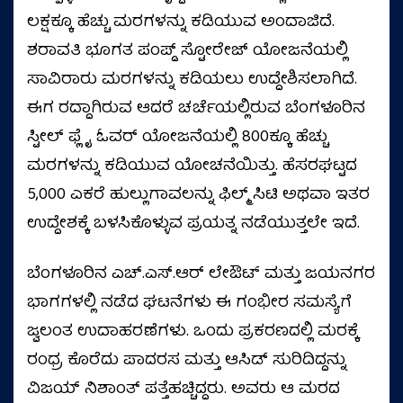
ಲಕ್ಷಕ್ಕೂ ಹೆಚ್ಚು ಮರಗಳನ್ನು ಕಡಿಯುವ ಅಂದಾಜಿದೆ.
ಶರಾವತಿ ಭೂಗತ ಪಂಪ್ಡ್ ಸ್ಟೋರೇಜ್ ಯೋಜನೆಯಲ್ಲಿ
ಸಾವಿರಾರು ಮರಗಳನ್ನು ಕಡಿಯಲು ಉದ್ದೇಶಿಸಲಾಗಿದೆ.
ಈಗ ರದ್ದಾಗಿರುವ ಆದರೆ ಚರ್ಚೆಯಲ್ಲಿರುವ ಬೆಂಗಳೂರಿನ
ಸ್ಟೀಲ್ ಫ್ಲೈ ಓವರ್ ಯೋಜನೆಯಲ್ಲಿ 800ಕ್ಕೂ ಹೆಚ್ಚು
ಮರಗಳನ್ನು ಕಡಿಯುವ ಯೋಚನೆಯಿತ್ತು. ಹೆಸರಘಟ್ಟದ
5,000 ಎಕರೆ ಹುಲ್ಲುಗಾವಲನ್ನು ಫಿಲ್ಮ್ ಸಿಟಿ ಅಥವಾ ಇತರ
ಉದ್ದೇಶಕ್ಕೆ ಬಳಸಿಕೊಳ್ಳುವ ಪ್ರಯತ್ನ ನಡೆಯುತ್ತಲೇ ಇದೆ.
ಬೆಂಗಳೂರಿನ ಎಚ್.ಎಸ್.ಆರ್ ಲೇಔಟ್ ಮತ್ತು ಜಯನಗರ
ಭಾಗಗಳಲ್ಲಿ ನಡೆದ ಘಟನೆಗಳು ಈ ಗಂಭೀರ ಸಮಸ್ಯೆಗೆ
ಜ್ವಲಂತ ಉದಾಹರಣೆಗಳು. ಒಂದು ಪ್ರಕರಣದಲ್ಲಿ ಮರಕ್ಕೆ
ರಂಧ್ರ ಕೊರೆದು ಪಾದರಸ ಮತ್ತು ಆಸಿಡ್ ಸುರಿದಿದ್ದನ್ನು
ವಿಜಯ್‌ ನಿಶಾಂತ್‌ ಪತ್ತೆಹಚ್ಚಿದ್ದರು. ಅವರು ಆ ಮರದ