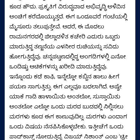
ಕೂಡ ಹೌದು. ಪ್ರಕೃತಿಗೆ ವಿರುದ್ಧವಾದ ಅಭಿವೃದ್ಧಿ ಅಳಿವಿನ
ಅಂಚಿಗೆ ಕರೆದೊಯ್ಯುತ್ತದೆ. ಈಗ ಒಂದೂವರೆ ಗಂಟೆಯಲ್ಲಿ
ಮೈಸೂರು ತಲುಪುತ್ತೇವೆ. ಆದರೆ, ಈ ಮೊದಲು
ರಾಮನಗರದಲ್ಲಿ ಜಿಲ್ಲಾಡಳಿತ ಕಚೇರಿ ಎದುರು ಒಬ್ಬರು
ಮಾರುತ್ತಿದ್ದ ತಣ್ಣನೆಯ ಎಳನೀರ ರುಚಿಯನ್ನು ಸವಿದು
ಹೋಗುತ್ತಿದ್ದೆವು. ಚನ್ನಪಟ್ಟಣದಲ್ಲಿದ್ದ ಅಂಗಡಿಗಳಲ್ಲಿ ಏನೋ
ಒಂದಿಷ್ಟು ಆಟಿಕೆಗಳನ್ನು ಖರೀದಿ ಮಾಡುತ್ತಿದ್ದೆವು.
ಇನ್ನೊಂದು ಕಡೆ ಕಾಫಿ, ಇನ್ನೆಲ್ಲೋ ಕಬ್ಬಿನ ಹಾಲು ಹೀಗೆ
ಪಯಣ ಸಾಗುತ್ತಿತ್ತು. ಈಗ ಎಲ್ಲವೂ ಬದಲಾಗಿದೆ. ಅಷ್ಟೇ
ಯಾಕೆ ಗಾಡಿ ಹಾಳಾಯಿತು ಅಂತಲೋ, ಸುಸ್ತಾಯಿತು
ಅಂತಲೋ ಎಲ್ಲೋ ಒಂದು ಮರದ ಬುಡದಲ್ಲಿ ನಿಲ್ಲಿಸಲು
ಮರಗಳು ಕೂಡ ಈಗ ಕಾಣುವುದಿಲ್ಲ. ಮರಗಳು ಎಂದಾಗ
ಒಂದು ವಿಷಯ ನೆನಪಿಸಿಕೊಳ್ಳಬೇಕು. ಇತ್ತೀಚೆಗೆ ಒಂದು
ಪಾಡ್‌ಕಾಸ್ಟ್‌ ನೋಡುತ್ತಿದ್ದೆ. ವಿಜಯ್‌ ನಿಶಾಂತ್‌ ಎಂಬ ʼಟ್ರೀ