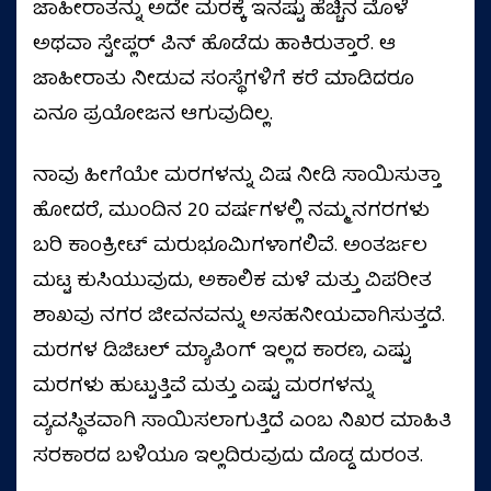
ಜಾಹೀರಾತನ್ನು ಅದೇ ಮರಕ್ಕೆ ಇನಷ್ಟು ಹೆಚ್ಚಿನ ಮೊಳೆ
ಅಥವಾ ಸ್ಟೇಪ್ಲರ್‌ ಪಿನ್‌ ಹೊಡೆದು ಹಾಕಿರುತ್ತಾರೆ. ಆ
ಜಾಹೀರಾತು ನೀಡುವ ಸಂಸ್ಥೆಗಳಿಗೆ ಕರೆ ಮಾಡಿದರೂ
ಏನೂ ಪ್ರಯೋಜನ ಆಗುವುದಿಲ್ಲ.
ನಾವು ಹೀಗೆಯೇ ಮರಗಳನ್ನು ವಿಷ ನೀಡಿ ಸಾಯಿಸುತ್ತಾ
ಹೋದರೆ, ಮುಂದಿನ 20 ವರ್ಷಗಳಲ್ಲಿ ನಮ್ಮ ನಗರಗಳು
ಬರಿ ಕಾಂಕ್ರೀಟ್ ಮರುಭೂಮಿಗಳಾಗಲಿವೆ. ಅಂತರ್ಜಲ
ಮಟ್ಟ ಕುಸಿಯುವುದು, ಅಕಾಲಿಕ ಮಳೆ ಮತ್ತು ವಿಪರೀತ
ಶಾಖವು ನಗರ ಜೀವನವನ್ನು ಅಸಹನೀಯವಾಗಿಸುತ್ತದೆ.
ಮರಗಳ ಡಿಜಿಟಲ್ ಮ್ಯಾಪಿಂಗ್ ಇಲ್ಲದ ಕಾರಣ, ಎಷ್ಟು
ಮರಗಳು ಹುಟ್ಟುತ್ತಿವೆ ಮತ್ತು ಎಷ್ಟು ಮರಗಳನ್ನು
ವ್ಯವಸ್ಥಿತವಾಗಿ ಸಾಯಿಸಲಾಗುತ್ತಿದೆ ಎಂಬ ನಿಖರ ಮಾಹಿತಿ
ಸರಕಾರದ ಬಳಿಯೂ ಇಲ್ಲದಿರುವುದು ದೊಡ್ಡ ದುರಂತ.