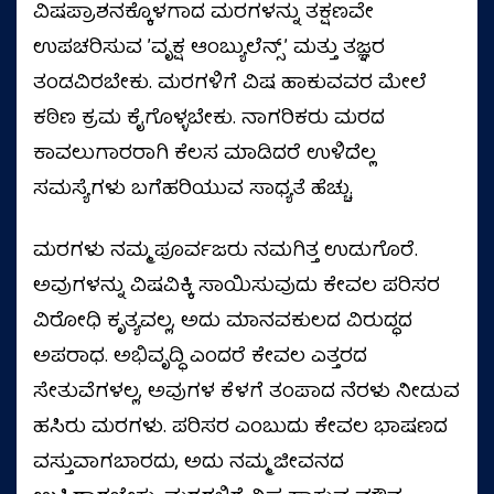
ವಿಷಪ್ರಾಶನಕ್ಕೊಳಗಾದ ಮರಗಳನ್ನು ತಕ್ಷಣವೇ
ಉಪಚರಿಸುವ ʼವೃಕ್ಷ ಆಂಬ್ಯುಲೆನ್ಸ್ʼ ಮತ್ತು ತಜ್ಞರ
ತಂಡವಿರಬೇಕು. ಮರಗಳಿಗೆ ವಿಷ ಹಾಕುವವರ ಮೇಲೆ
ಕಠಿಣ ಕ್ರಮ ಕೈಗೊಳ್ಳಬೇಕು. ನಾಗರಿಕರು ಮರದ
ಕಾವಲುಗಾರರಾಗಿ ಕೆಲಸ ಮಾಡಿದರೆ ಉಳಿದೆಲ್ಲ
ಸಮಸ್ಯೆಗಳು ಬಗೆಹರಿಯುವ ಸಾಧ್ಯತೆ ಹೆಚ್ಚು.
ಮರಗಳು ನಮ್ಮ ಪೂರ್ವಜರು ನಮಗಿತ್ತ ಉಡುಗೊರೆ.
ಅವುಗಳನ್ನು ವಿಷವಿಕ್ಕಿ ಸಾಯಿಸುವುದು ಕೇವಲ ಪರಿಸರ
ವಿರೋಧಿ ಕೃತ್ಯವಲ್ಲ, ಅದು ಮಾನವಕುಲದ ವಿರುದ್ಧದ
ಅಪರಾಧ. ಅಭಿವೃದ್ಧಿ ಎಂದರೆ ಕೇವಲ ಎತ್ತರದ
ಸೇತುವೆಗಳಲ್ಲ, ಅವುಗಳ ಕೆಳಗೆ ತಂಪಾದ ನೆರಳು ನೀಡುವ
ಹಸಿರು ಮರಗಳು. ಪರಿಸರ ಎಂಬುದು ಕೇವಲ ಭಾಷಣದ
ವಸ್ತುವಾಗಬಾರದು, ಅದು ನಮ್ಮ ಜೀವನದ