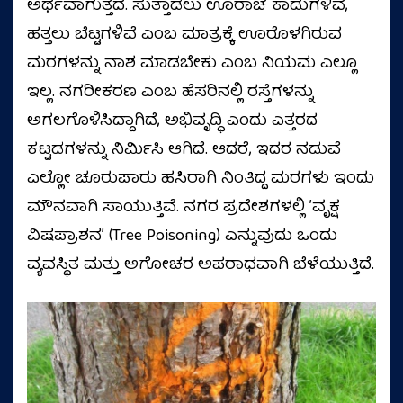
ಅರ್ಥವಾಗುತ್ತದೆ. ಸುತ್ತಾಡಲು ಊರಾಚೆ ಕಾಡುಗಳಿವೆ,
ಹತ್ತಲು ಬೆಟ್ಟಗಳಿವೆ ಎಂಬ ಮಾತ್ರಕ್ಕೆ ಊರೊಳಗಿರುವ
ಮರಗಳನ್ನು ನಾಶ ಮಾಡಬೇಕು ಎಂಬ ನಿಯಮ ಎಲ್ಲೂ
ಇಲ್ಲ. ನಗರೀಕರಣ ಎಂಬ ಹೆಸರಿನಲ್ಲಿ ರಸ್ತೆಗಳನ್ನು
ಅಗಲಗೊಳಿಸಿದ್ದಾಗಿದೆ, ಅಭಿವೃದ್ಧಿ ಎಂದು ಎತ್ತರದ
ಕಟ್ಟಡಗಳನ್ನು ನಿರ್ಮಿಸಿ ಆಗಿದೆ. ಆದರೆ, ಇದರ ನಡುವೆ
ಎಲ್ಲೋ ಚೂರುಪಾರು ಹಸಿರಾಗಿ ನಿಂತಿದ್ದ ಮರಗಳು ಇಂದು
ಮೌನವಾಗಿ ಸಾಯುತ್ತಿವೆ. ನಗರ ಪ್ರದೇಶಗಳಲ್ಲಿ ʼವೃಕ್ಷ
ವಿಷಪ್ರಾಶನʼ (Tree Poisoning) ಎನ್ನುವುದು ಒಂದು
ವ್ಯವಸ್ಥಿತ ಮತ್ತು ಅಗೋಚರ ಅಪರಾಧವಾಗಿ ಬೆಳೆಯುತ್ತಿದೆ.