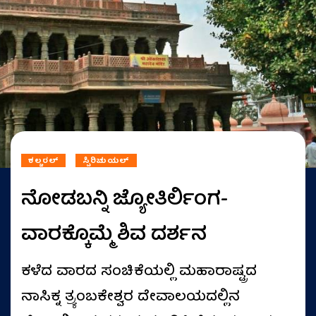
ಕಲ್ಚರಲ್
ಸ್ಪಿರಿಚುಯಲ್
ನೋಡಬನ್ನಿ ಜ್ಯೋತಿರ್ಲಿಂಗ-
ವಾರಕ್ಕೊಮ್ಮೆ ಶಿವ ದರ್ಶನ
ಕಳೆದ ವಾರದ ಸಂಚಿಕೆಯಲ್ಲಿ ಮಹಾರಾಷ್ಟ್ರದ
ನಾಸಿಕ್ನ ತ್ರ್ಯಂಬಕೇಶ್ವರ ದೇವಾಲಯದಲ್ಲಿನ