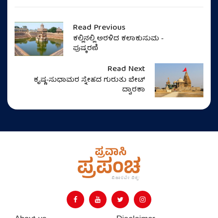
Read Previous
ಕಲ್ಲಿನಲ್ಲಿ ಅರಳಿದ ಕಲಾಕುಸುಮ -
ಪುಷ್ಕರಣಿ
Read Next
ಕೃಷ್ಣ-ಸುಧಾಮರ ಸ್ನೇಹದ ಗುರುತು ಬೇಟ್
ದ್ವಾರಕಾ