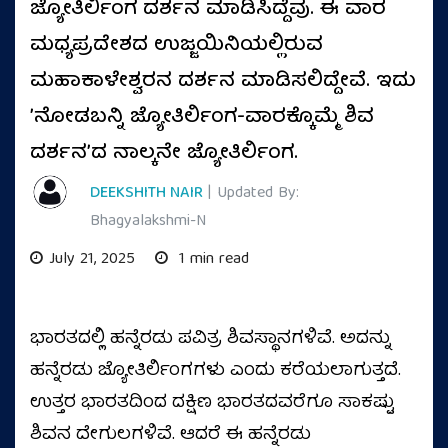
ಜ್ಯೋತಿರ್ಲಿಂಗ ದರ್ಶನ ಮಾಡಿಸಿದ್ದೆವು. ಈ ವಾರ
ಮಧ್ಯಪ್ರದೇಶದ ಉಜ್ಜಯಿನಿಯಲ್ಲಿರುವ
ಮಹಾಕಾಳೇಶ್ವರನ ದರ್ಶನ ಮಾಡಿಸಲಿದ್ದೇವೆ. ಇದು
ʼನೋಡಬನ್ನಿ ಜ್ಯೋತಿರ್ಲಿಂಗ-ವಾರಕ್ಕೊಮ್ಮೆ ಶಿವ
ದರ್ಶನʼದ ನಾಲ್ಕನೇ ಜ್ಯೋತಿರ್ಲಿಂಗ.
DEEKSHITH NAIR
| Updated By:
Bhagyalakshmi-N
July 21, 2025
1 min read
ಭಾರತದಲ್ಲಿ ಹನ್ನೆರಡು‌ ಪವಿತ್ರ ಶಿವಸ್ಥಾನಗಳಿವೆ. ಅದನ್ನು
ಹನ್ನೆರಡು ಜ್ಯೋತಿರ್ಲಿಂಗಗಳು ಎಂದು ಕರೆಯಲಾಗುತ್ತದೆ.
ಉತ್ತರ ಭಾರತದಿಂದ ದಕ್ಷಿಣ ಭಾರತದವರೆಗೂ ಸಾಕಷ್ಟು
ಶಿವನ ದೇಗುಲಗಳಿವೆ. ಆದರೆ ಈ ಹನ್ನೆರಡು