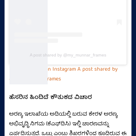
A post shared by @my_munnar_frames
View this post on Instagram
A post shared by
@my_munnar_frames
ಹೆಸರಿನ ಹಿಂದಿದೆ ಕೌತುಕದ ವಿಚಾರ
ಅರಣ್ಯ ಇಲಾಖೆಯ ಅಡಿಯಲ್ಲಿ ಬರುವ ಕೇರಳ ಅರಣ್ಯ
ಅಭಿವೃದ್ಧಿ ನಿಗಮ (ಕೆಎಫ್‌ಡಿಸಿ) ಇಲ್ಲಿ ಚಾರಣವನ್ನು
ಏರ್ಪಡಿಸುತ್ತದೆ. ಒಟ್ಟು ಎಂಟು ಶಿಖರಗಳಿಂದ ಕೂಡಿರುವ ಈ