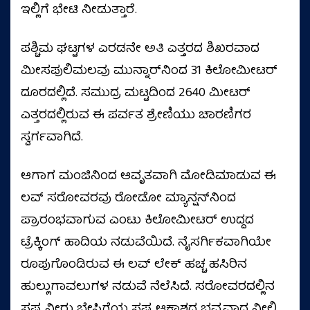
ಇಲ್ಲಿಗೆ ಭೇಟಿ ನೀಡುತ್ತಾರೆ.
ಪಶ್ಚಿಮ ಘಟ್ಟಗಳ ಎರಡನೇ ಅತಿ ಎತ್ತರದ ಶಿಖರವಾದ
ಮೀಸಪುಲಿಮಲವು ಮುನ್ನಾರ್‌ನಿಂದ 31 ಕಿಲೋಮೀಟರ್
ದೂರದಲ್ಲಿದೆ. ಸಮುದ್ರ ಮಟ್ಟದಿಂದ 2640 ಮೀಟರ್
ಎತ್ತರದಲ್ಲಿರುವ ಈ ಪರ್ವತ ಶ್ರೇಣಿಯು ಚಾರಣಿಗರ
ಸ್ವರ್ಗವಾಗಿದೆ.
ಆಗಾಗ ಮಂಜಿನಿಂದ ಆವೃತವಾಗಿ ಮೋಡಿಮಾಡುವ ಈ
ಲವ್ ಸರೋವರವು ರೋಡೋ ಮ್ಯಾನ್ಷನ್‌ನಿಂದ
ಪ್ರಾರಂಭವಾಗುವ ಎಂಟು ಕಿಲೋಮೀಟರ್ ಉದ್ದದ
ಟ್ರೆಕ್ಕಿಂಗ್ ಹಾದಿಯ ನಡುವೆಯಿದೆ. ನೈಸರ್ಗಿಕವಾಗಿಯೇ
ರೂಪುಗೊಂಡಿರುವ ಈ ಲವ್ ಲೇಕ್ ಹಚ್ಚ ಹಸಿರಿನ
ಹುಲ್ಲುಗಾವಲುಗಳ ನಡುವೆ ನೆಲೆಸಿದೆ. ಸರೋವರದಲ್ಲಿನ
ಸ್ಪಷ್ಟ ನೀರು ಬೇಸಿಗೆಯ ಸ್ಪಷ್ಟ ಆಕಾಶದ ಭವ್ಯವಾದ ನೀಲಿ