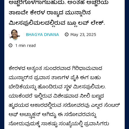
ಅಚ್ಚರಿಗೊಳಗಾಗಬಹುದು. ಅಂತಹ ಅಚ್ಚರಿಯ
ತಾಣವೇ ಕೇರಳ ರಾಜ್ಯದ ಮುನ್ನಾರಿನ
ಮೀಸಪುಲಿಮಲದಲ್ಲಿರುವ ಬ್ಲೂ ಲವ್ ಲೇಕ್.
BHAGYA DIVANA
May 23, 2025
1 min read
ಕೇರಳದ ಅತ್ಯಂತ ಸುಂದರವಾದ ಗಿರಿಧಾಮವಾದ
ಮುನ್ನಾರ್‌ನ ಪ್ರವಾಸ ತಾಣಗಳ ಪೈಕಿ ಈಗ ಬಹು
ಬೇಡಿಕೆಯನ್ನು ಹೊಂದಿರುವ ಸ್ಥಳ ಮೀಸಪುಲಿಮಲ.
ಯಾಕೆಂದರೆ ಇಲ್ಲಿರುವ ವಿಶೇಷವಾದ ನೀಲಿ ಬಣ್ಣದ
ಹೃದಯದ ಆಕಾರದಲ್ಲಿರುವ ಸರೋವರವು ಎಲ್ಲರ ಸೆಂಟರ್‌
ಆಫ್‌ ಅಟ್ರ್ಯಾಕ್ಷನ್‌ ಆಗಿದ್ದು, ಈ ಸರೋವರವನ್ನು
ನೋಡುವುದುಕ್ಕೆ ಸಾಕಷ್ಟು ಸಂಖ್ಯೆಯಲ್ಲಿ ಪ್ರವಾಸಿಗರು