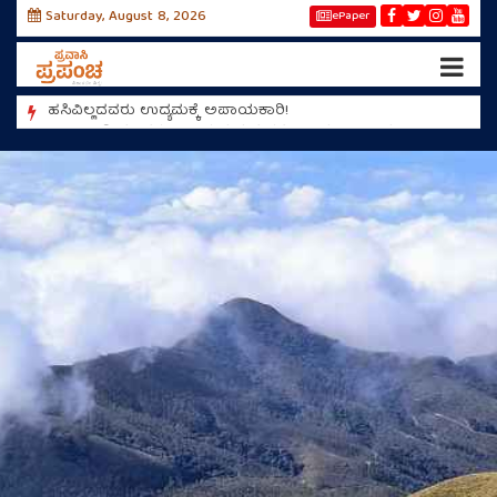
Saturday, August 8, 2026
ePaper
ಹಸಿವಿಲ್ಲದವರು ಉದ್ಯಮಕ್ಕೆ ಅಪಾಯಕಾರಿ!
ಮಿಯಾಂವ
ಶಾಂತಿಗಾಗಿ ನಲವತ್ತು ಸಾವಿರ ಹೃದಯಗಳ ಲಬ್‌ಡಬ್‌ ಲಬ್‌ಡಬ್‌!